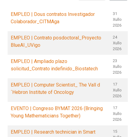
EMPLEO | Dous contratos Investigador
31
Xullo
Colaborador_CITMAga
2026
EMPLEO | Contrato posdoctoral_Proyecto
24
Xullo
BlueAI_UVigo
2026
EMPLEO | Ampliado plazo
23
Xullo
solicitud_Contrato indefinido_Biostatech
2026
EMPLEO | Computer Scientist_ The Vall d
17
Xullo
´Hebron Institute of Oncology
2026
EVENTO | Congreso BYMAT 2026 (Bringing
17
Xullo
Young Mathematicians Together)
2026
EMPLEO | Research technician in Smart
15