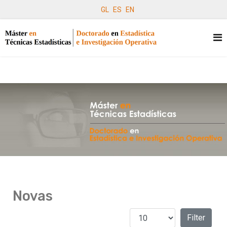
GL
ES
EN
Novas
Amosar #
Filters
Filter