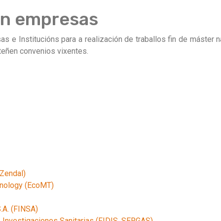
en empresas
s e Institucións para a realización de traballos fin de máster 
eñen convenios vixentes.
 Zendal)
nology (EcoMT)
.A. (FINSA)
e Investigaciones Sanitarias (FIDIS, SERGAS)