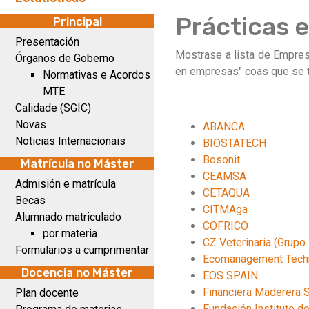
Prácticas 
Principal
Presentación
Mostrase a lista de Empresa
Órganos de Goberno
en empresas" coas que se t
Normativas e Acordos
MTE
Calidade (SGIC)
Novas
ABANCA
Noticias Internacionais
BIOSTATECH
Bosonit
Matrícula no Máster
CEAMSA
Admisión e matrícula
CETAQUA
Becas
CITMAga
Alumnado matriculado
COFRICO
por materia
CZ Veterinaria (Grupo
Formularios a cumprimentar
Ecomanagement Tech
Docencia no Máster
EOS SPAIN
Financiera Maderera S
Plan docente
Fundación Instituto d