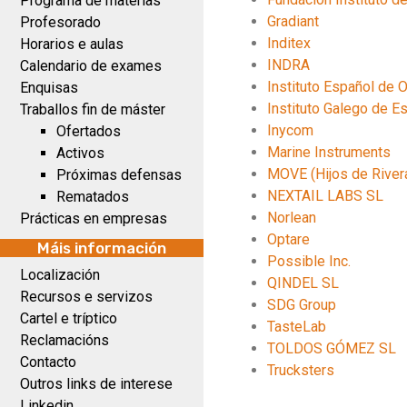
Programa de materias
Gradiant
Profesorado
Inditex
Horarios e aulas
INDRA
Calendario de exames
Instituto Español de 
Enquisas
Instituto Galego de Es
Traballos fin de máster
Inycom
Ofertados
Marine Instruments
Activos
MOVE (Hijos de Rivera
Próximas defensas
NEXTAIL LABS SL
Rematados
Norlean
Prácticas en empresas
Optare
Máis información
Possible Inc.
Localización
QINDEL SL
Recursos e servizos
SDG Group
Cartel e tríptico
TasteLab
Reclamacións
TOLDOS GÓMEZ SL
Contacto
Trucksters
Outros links de interese
Linkedin