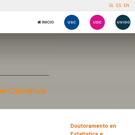
GL
ES
EN
INICIO
USC
UDC
UVIGO
Doutoramento en
Estatística e