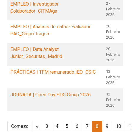
EMPLEO | Investigador
27
Febreiro
Colaborador_CITMAga
2026
EMPLEO | Análisis de datos-evaluador
20
Febreiro
PAC_Grupo Tragsa
2026
EMPLEO | Data Analyst
20
Febreiro
Junior_Securitas_Madrid
2026
PRÁCTICAS | TFM remunerado IEO_CSIC
13
Febreiro
2026
JORNADA | Open Day SDG Group 2026
12
Febreiro
2026
Comezo
«
3
4
5
6
7
8
9
10
1