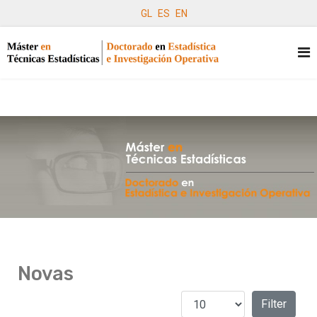
GL
ES
EN
Novas
Amosar #
Filters
Filter