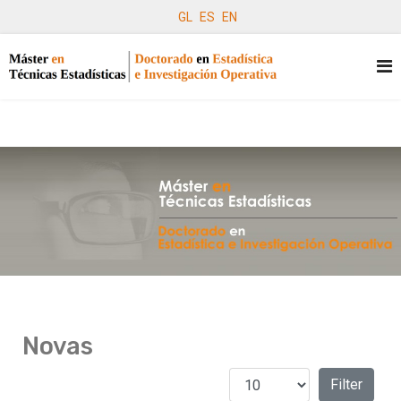
GL
ES
EN
Novas
Amosar #
Filters
Filter