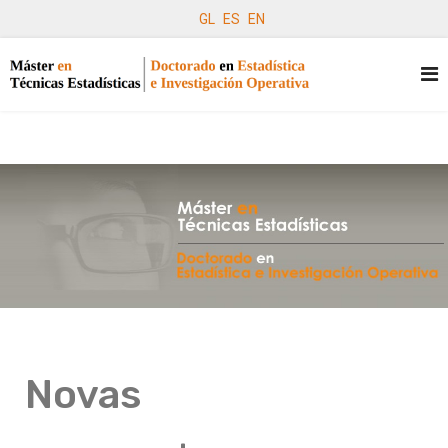
GL
ES
EN
Novas