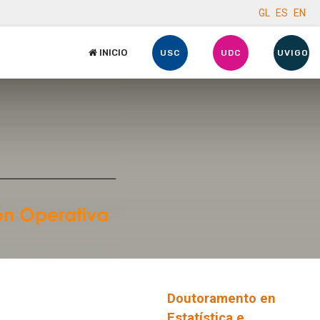
GL
ES
EN
INICIO
USC
UDC
UVIGO
Doutoramento en
Estatística e