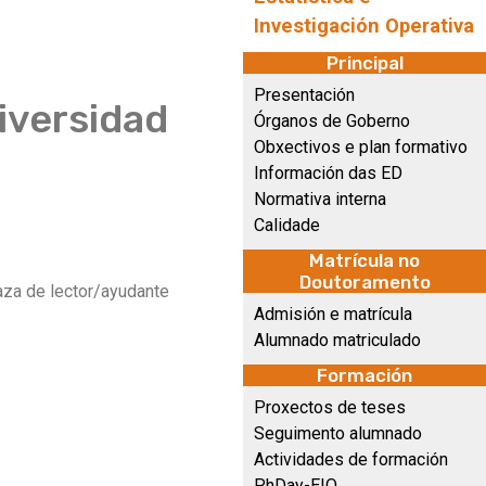
Investigación Operativa
Principal
Presentación
iversidad
Órganos de Goberno
Obxectivos e plan formativo
Información das ED
Normativa interna
Calidade
Matrícula no
Doutoramento
laza de lector/ayudante
Admisión e matrícula
Alumnado matriculado
Formación
Proxectos de teses
Seguimento alumnado
Actividades de formación
PhDay-EIO