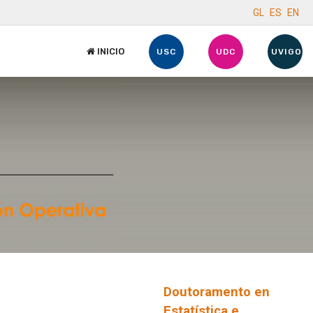
GL
ES
EN
INICIO
USC
UDC
UVIGO
Doutoramento en
Estatística e