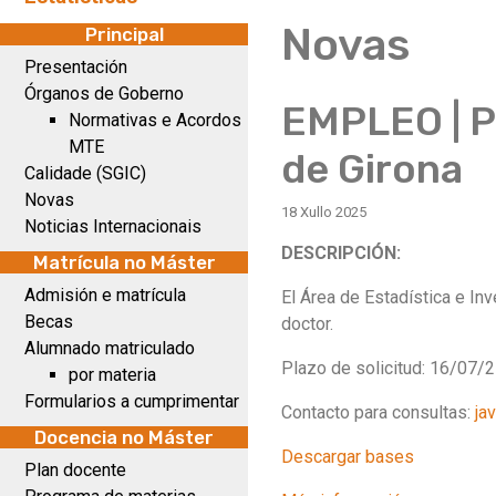
Novas
Principal
Presentación
Órganos de Goberno
EMPLEO | P
Normativas e Acordos
MTE
de Girona
Calidade (SGIC)
Novas
18 Xullo 2025
Noticias Internacionais
DESCRIPCIÓN:
Matrícula no Máster
Admisión e matrícula
El Área de Estadística e In
Becas
doctor.
Alumnado matriculado
Plazo de solicitud: 16/07/
por materia
Formularios a cumprimentar
Contacto para consultas:
ja
Docencia no Máster
Descargar bases
Plan docente