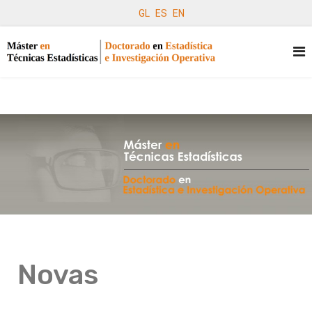
GL
ES
EN
Novas