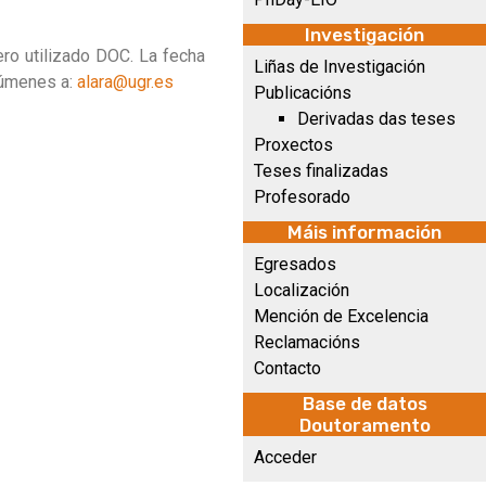
Investigación
ero utilizado DOC. La fecha
Liñas de Investigación
esúmenes a:
alara@ugr.es
Publicacións
Derivadas das teses
Proxectos
Teses finalizadas
Profesorado
Máis información
Egresados
Localización
Mención de Excelencia
Reclamacións
Contacto
Base de datos
Doutoramento
Acceder