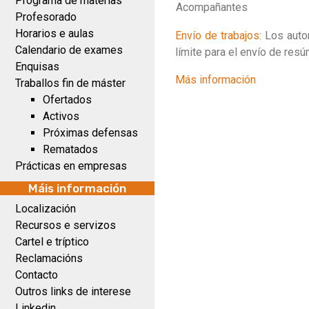
Programa de materias
Acompañantes
Profesorado
Horarios e aulas
Envío de trabajos
: Los aut
Calendario de exames
límite para el envío de res
Enquisas
Más información
Traballos fin de máster
Ofertados
Activos
Próximas defensas
Rematados
Prácticas en empresas
Máis información
Localización
Recursos e servizos
Cartel e tríptico
Reclamacións
Contacto
Outros links de interese
Linkedin