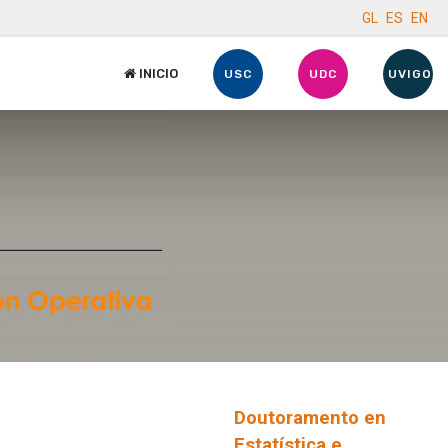
GL
ES
EN
INICIO
USC
UDC
UVIGO
Doutoramento en
Estatística e