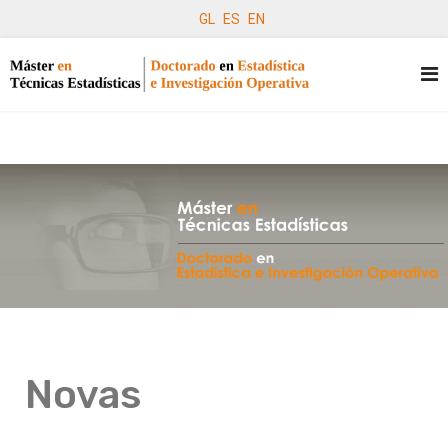
GL
ES
EN
Novas