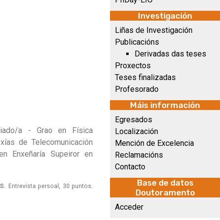
Investigación
Liñas de Investigación
Publicacións
Derivadas das teses
Proxectos
Teses finalizadas
Profesorado
Máis información
Egresados
ciado/a - Grao en Física
Localización
oxías de Telecomunicación
Mención de Excelencia
en Enxeñaría Supeiror en
Reclamacións
Contacto
Base de datos
os.
Entrevista persoal, 30 puntos.
Doutoramento
Acceder