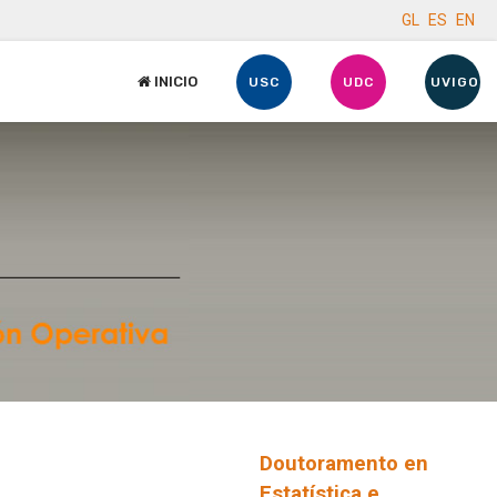
GL
ES
EN
INICIO
USC
UDC
UVIGO
Doutoramento en
Estatística e