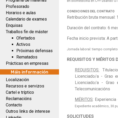
Programa de materias
en biomedicina en C++ usando G
Profesorado
CONDICIONES DEL CONTRATO
Horarios e aulas
Retribución bruta mensual:
Calendario de exames
Enquisas
Duración del contrato: 6 m
Traballos fin de máster
Ofertados
Fecha inicio prevista: A part
Activos
Jornada laboral: tiempo completo
Próximas defensas
Rematados
REQUISITOS Y MÉRITOS 
Prácticas en empresas
REQUISITOS:
Titulac
Máis información
Licenciado/a - Grao 
Localización
Licenciado/a - Grao 
Recursos e servizos
Telecomunicacións
Cartel e tríptico
Reclamacións
MÉRITOS
: Experienci
Contacto
Expediente académico, 30 p
Outros links de interese
SOLICITUDES
Linkedin