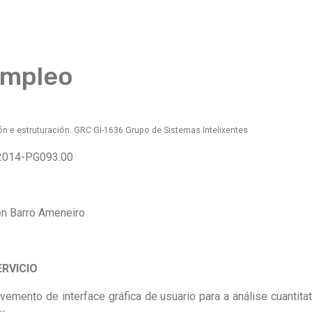
empleo
ión e estruturación. GRC GI-1636 Grupo de Sistemas Intelixentes
: 2014-PG093.00
én Barro Ameneiro
ERVICIO
lvemento de interface gráfica de usuario para a análise cuantit