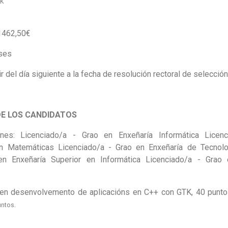
TK
 1462,50€
eses
ir del día siguiente a la fecha de resolución rectoral de selección
DE LOS CANDIDATOS
iones:
Licenciado/a - Grao en Enxeñaría Informática Licen
en Matemáticas Licenciado/a - Grao en Enxeñaría de Tecnol
en Enxeñaría Superior en Informática Licenciado/a - Grao 
a en desenvolvemento de aplicacións en C++ con GTK, 40 punt
untos.