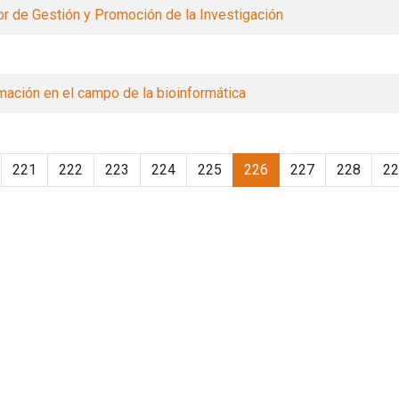
or de Gestión y Promoción de la Investigación
mación en el campo de la bioinformática
221
222
223
224
225
226
227
228
22