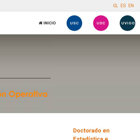
GL
ES
EN
INICIO
USC
UDC
UVIGO
Doctorado en
Estadística e