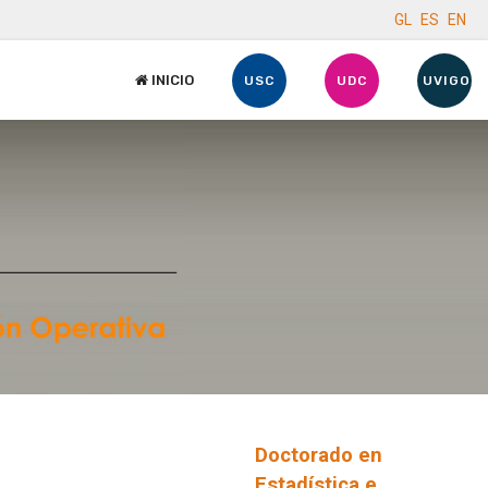
GL
ES
EN
INICIO
USC
UDC
UVIGO
Doctorado en
Estadística e