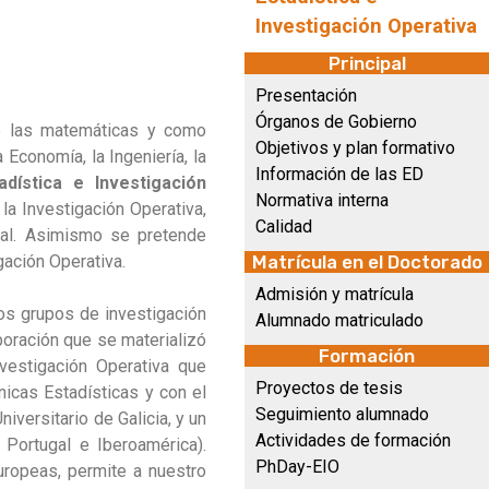
Investigación Operativa
Principal
Presentación
Órganos de Gobierno
de las matemáticas y como
Objetivos y plan formativo
Economía, la Ingeniería, la
Información de las ED
dística e Investigación
Normativa interna
la Investigación Operativa,
Calidad
ual. Asimismo se pretende
gación Operativa.
Matrícula en el Doctorado
Admisión y matrícula
os grupos de investigación
Alumnado matriculado
boración que se materializó
Formación
nvestigación Operativa que
Proyectos de tesis
nicas Estadísticas y con el
Seguimiento alumnado
versitario de Galicia, y un
Actividades de formación
 Portugal e Iberoamérica).
PhDay-EIO
uropeas, permite a nuestro