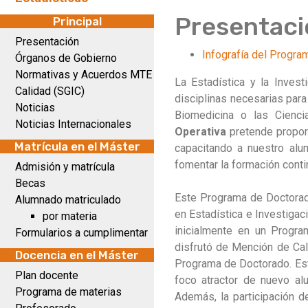
Presentaci
Principal
Presentación
Infografía del Progra
Órganos de Gobierno
Normativas y Acuerdos MTE
La Estadística y la Inves
Calidad (SGIC)
disciplinas necesarias para
Noticias
Biomedicina o las Cienci
Noticias Internacionales
Operativa
pretende proporc
Matrícula en el Máster
capacitando a nuestro al
fomentar la formación contin
Admisión y matrícula
Becas
Este Programa de Doctorado
Alumnado matriculado
en Estadística e Investigac
por materia
inicialmente en un Program
Formularios a cumplimentar
disfrutó de Mención de Cali
Docencia en el Máster
Programa de Doctorado. Este
Plan docente
foco atractor de nuevo al
Programa de materias
Además, la participación 