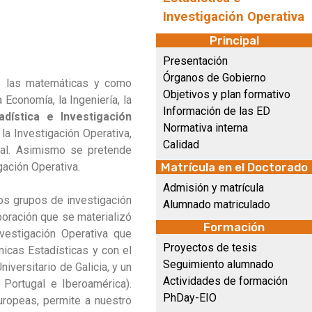
Investigación Operativa
Principal
Presentación
Órganos de Gobierno
de las matemáticas y como
Objetivos y plan formativo
Economía, la Ingeniería, la
Información de las ED
dística e Investigación
Normativa interna
la Investigación Operativa,
Calidad
ual. Asimismo se pretende
gación Operativa.
Matrícula en el Doctorado
Admisión y matrícula
os grupos de investigación
Alumnado matriculado
boración que se materializó
Formación
nvestigación Operativa que
Proyectos de tesis
nicas Estadísticas y con el
Seguimiento alumnado
versitario de Galicia, y un
Actividades de formación
 Portugal e Iberoamérica).
PhDay-EIO
uropeas, permite a nuestro