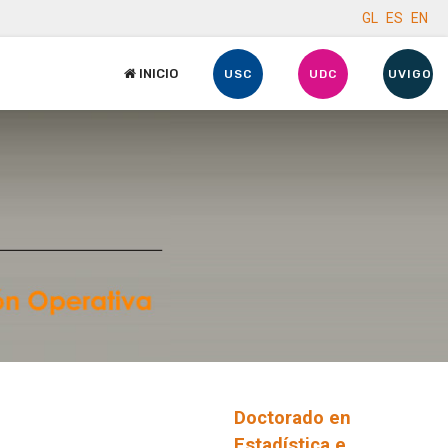
GL
ES
EN
INICIO
USC
UDC
UVIGO
Doctorado en
Estadística e