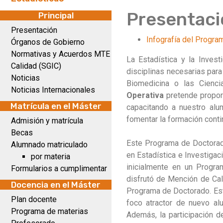
Presentaci
Principal
Presentación
Infografía del Progra
Órganos de Gobierno
Normativas y Acuerdos MTE
La Estadística y la Inves
Calidad (SGIC)
disciplinas necesarias para
Noticias
Biomedicina o las Cienci
Noticias Internacionales
Operativa
pretende proporc
Matrícula en el Máster
capacitando a nuestro al
fomentar la formación contin
Admisión y matrícula
Becas
Este Programa de Doctorado
Alumnado matriculado
en Estadística e Investigac
por materia
inicialmente en un Program
Formularios a cumplimentar
disfrutó de Mención de Cali
Docencia en el Máster
Programa de Doctorado. Este
Plan docente
foco atractor de nuevo al
Programa de materias
Además, la participación 