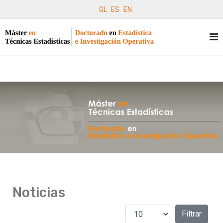
GL
ES
EN
Noticias
Cantidad a mostrar
Filtros
Filtrar