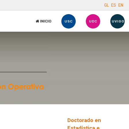
GL
ES
EN
INICIO
USC
UDC
UVIGO
Doctorado en
Estadística e