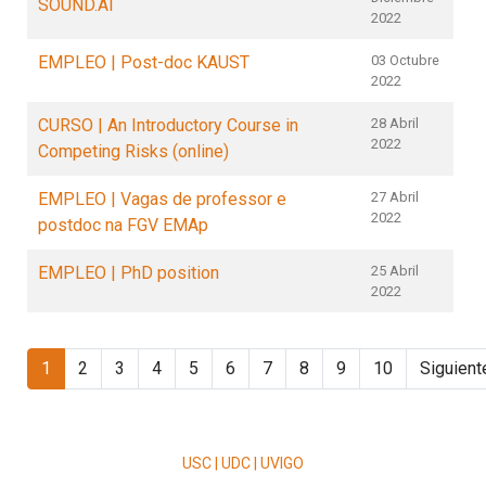
SOUND.AI
2022
EMPLEO | Post-doc KAUST
03 Octubre
2022
CURSO | An Introductory Course in
28 Abril
2022
Competing Risks (online)
EMPLEO | Vagas de professor e
27 Abril
2022
postdoc na FGV EMAp
EMPLEO | PhD position
25 Abril
2022
1
2
3
4
5
6
7
8
9
10
Siguient
USC | UDC | UVIGO