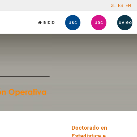
GL
ES
EN
INICIO
USC
UDC
UVIGO
Doctorado en
Estadística e