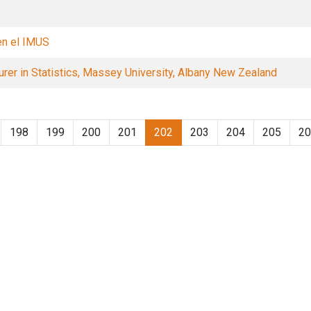
en el IMUS
urer in Statistics, Massey University, Albany New Zealand
198
199
200
201
202
203
204
205
20