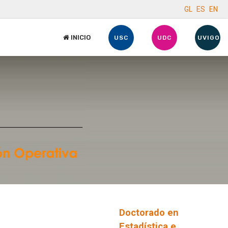
GL
ES
EN
INICIO
USC
UDC
UVIGO
Doctorado en
Estadística e