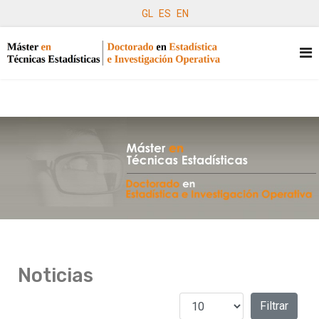
GL
ES
EN
Noticias
Cantidad a mostrar
Filtros
Filtrar