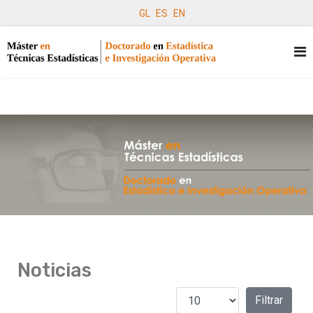
GL
ES
EN
Noticias
Cantidad a mostrar
Filtros
Filtrar