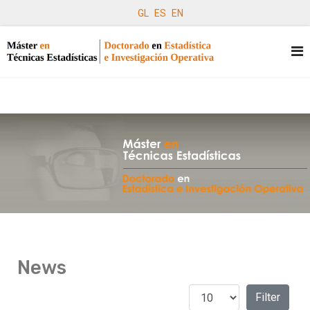
GL
ES
EN
News
Display #
Filters
Filter