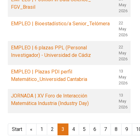
May
FGV_Brasil
2026
EMPLEO | Bioestadístico/a Senior_Telómera
22
May
2026
EMPLEO | 6 plazas PPL (Personal
22
May
Investigador) - Universidad de Cádiz
2026
EMPLEO | Plazas PDI perfil
13
May
Matemático_Universidad Cantabria
2026
JORNADA | XV Foro de Interacción
13
May
Matemática Industria (Industry Day)
2026
Start
«
1
2
3
4
5
6
7
8
9
1