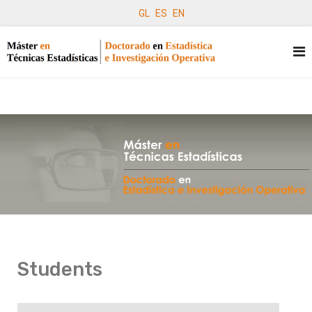
GL
ES
EN
Students