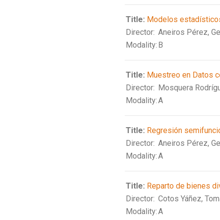
Title:
Modelos estadísticos
Director:
Aneiros Pérez, G
Modality:
B
Title:
Muestreo en Datos 
Director:
Mosquera Rodrígu
Modality:
A
Title:
Regresión semifuncion
Director:
Aneiros Pérez, G
Modality:
A
Title:
Reparto de bienes div
Director:
Cotos Yáñez, Tom
Modality:
A