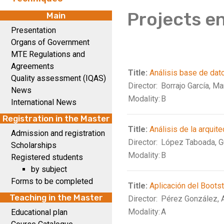
Projects e
Main
Presentation
Organs of Government
MTE Regulations and
Agreements
Title:
Análisis base de dat
Quality assessment (IQAS)
Director:
Borrajo García, Ma
News
Modality:
B
International News
Registration in the Master
Title:
Análisis de la arquit
Admission and registration
Director:
López Taboada, G
Scholarships
Modality:
B
Registered students
by subject
Forms to be completed
Title:
Aplicación del Boots
Teaching in the Master
Director:
Pérez González, 
Modality:
A
Educational plan