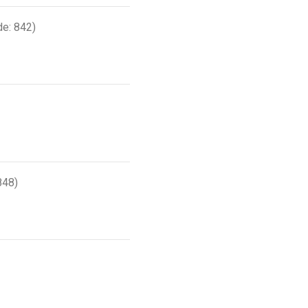
e: 842)
848)