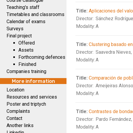
Course Catalogue
Teaching's staff
Title:
Aplicaciones del valor
Timetables and classrooms
Director:
Sánchez Rodrígue
Calendar of exams
Modality:
A
Surveys
Final project
Offered
Title:
Clustering basado en
Assets
Director:
Saavedra Nieves,
Forthcoming defences
Modality:
A
Finished
Companies training
Title:
Comparación de pobla
More information
Director:
Ameijeiras Alonso
Location
Modality:
A
Resources and services
Poster and triptych
Complaints
Title:
Contrastes de bondad
Contact
Director:
Pardo Fernández,
Another links
Modality:
A
Linkedin