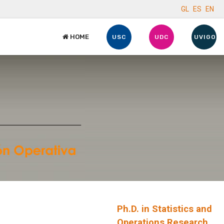
GL
ES
EN
HOME
USC
UDC
UVIGO
Ph.D. in Statistics and
Operations Research