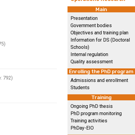
Main
Presentation
Government bodies
Objectives and training plan
Information for DS (Doctoral
75)
Schools)
Internal regulation
Quality assessment
Enrolling the PhD program
: 792)
Admissions and enrollment
Students
Training
Ongoing PhD thesis
PhD program monitoring
Training activities
PhDay-EIO