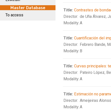
Master Database
Title:
Contrastes de bondad
To access
Director:
de Uña Álvarez, 
Modality:
A
Title:
Cuantificación del im
Director:
Febrero Bande, M
Modality:
B
Title:
Curvas principales: t
Director:
Pateiro López, Be
Modality:
A
Title:
Estimación no paramé
Director:
Ameijeiras Alonso
Modality:
A