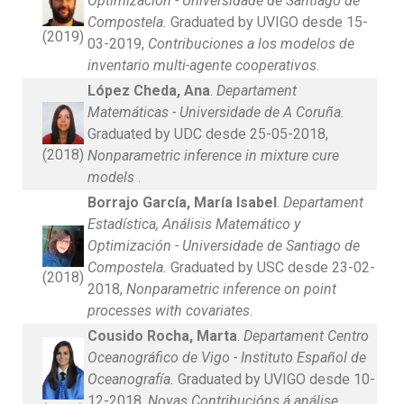
Optimización - Universidade de Santiago de
Compostela.
Graduated by UVIGO desde 15-
(2019)
03-2019,
Contribuciones a los modelos de
inventario multi-agente cooperativos
.
López Cheda, Ana
.
Departament
Matemáticas - Universidade de A Coruña.
Graduated by UDC desde 25-05-2018,
(2018)
Nonparametric inference in mixture cure
models
.
Borrajo García, María Isabel
.
Departament
Estadística, Análisis Matemático y
Optimización - Universidade de Santiago de
Compostela.
Graduated by USC desde 23-02-
(2018)
2018,
Nonparametric inference on point
processes with covariates
.
Cousido Rocha, Marta
.
Departament Centro
Oceanográfico de Vigo - Instituto Español de
Oceanografía.
Graduated by UVIGO desde 10-
12-2018,
Novas Contribucións á análise