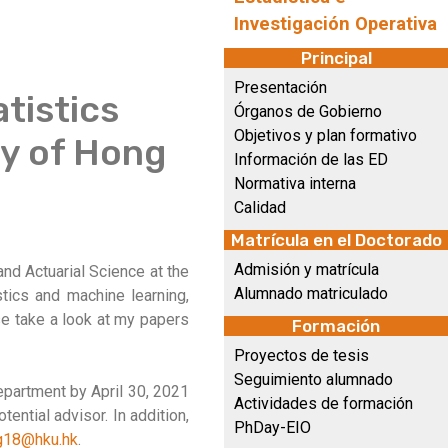
Investigación Operativa
Principal
Presentación
tistics
Órganos de Gobierno
Objetivos y plan formativo
ty of Hong
Información de las ED
Normativa interna
Calidad
Matrícula en el Doctorado
Admisión y matrícula
and Actuarial Science at the
Alumnado matriculado
tics and machine learning,
ase take a look at my papers
Formación
Proyectos de tesis
Seguimiento alumnado
department by April 30, 2021
Actividades de formación
tential advisor. In addition,
PhDay-EIO
18@hku.hk
.