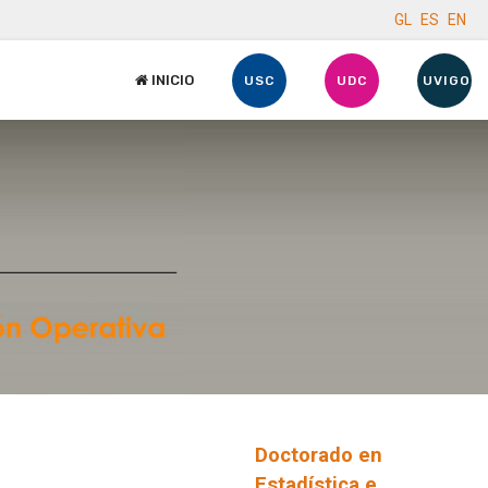
GL
ES
EN
INICIO
USC
UDC
UVIGO
Doctorado en
Estadística e