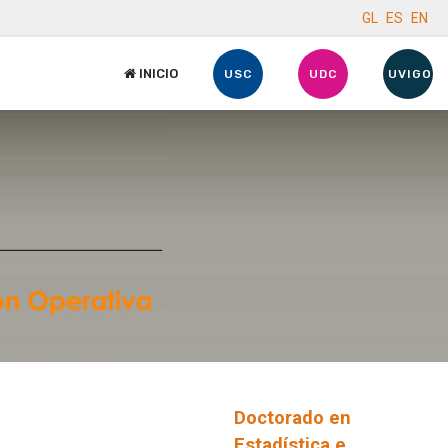
GL
ES
EN
INICIO
USC
UDC
UVIGO
Doctorado en
Estadística e