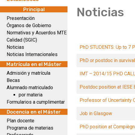
Noticias
Principal
Presentación
Órganos de Gobierno
Normativas y Acuerdos MTE
Calidad (SGIC)
Noticias
PhD STUDENTS: Up to 7 P
Noticias Internacionales
PhD or postdoc in survival
Matrícula en el Máster
Admisión y matrícula
IMT – 2014/15 PHD CAL
Becas
Postdoc position at IESE 
Alumnado matriculado
por materia
Professor of Uncertainty Q
Formularios a cumplimentar
Docencia en el Máster
Job in Glasgow
Plan docente
PhD position at Compiègn
Programa de materias