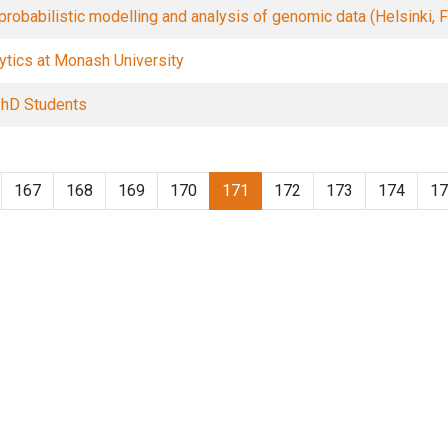
robabilistic modelling and analysis of genomic data (Helsinki, F
ytics at Monash University
PhD Students
167
168
169
170
171
172
173
174
17