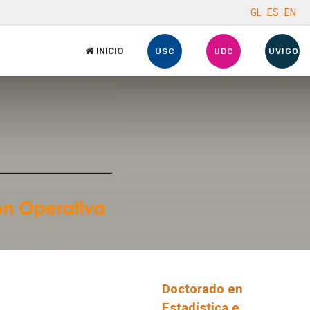
GL
ES
EN
INICIO
USC
UDC
UVIGO
Doctorado en
Estadística e