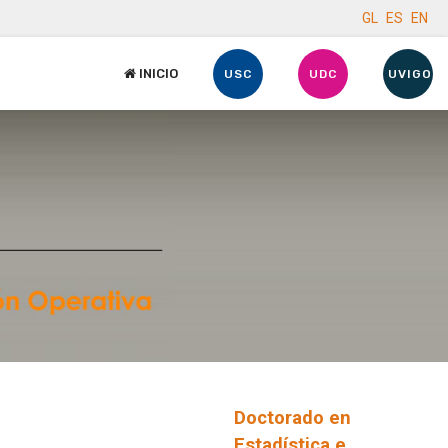
GL
ES
EN
INICIO
USC
UDC
UVIGO
Doctorado en
Estadística e