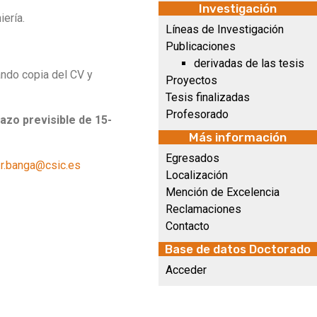
Investigación
iería.
Líneas de Investigación
Publicaciones
derivadas de las tesis
ando copia del CV y
Proyectos
Tesis finalizadas
Profesorado
lazo previsible de 15-
Más información
Egresados
j.r.banga@csic.es
Localización
Mención de Excelencia
Reclamaciones
Contacto
Base de datos Doctorado
Acceder