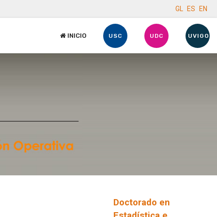
GL
ES
EN
INICIO
USC
UDC
UVIGO
Doctorado en
Estadística e