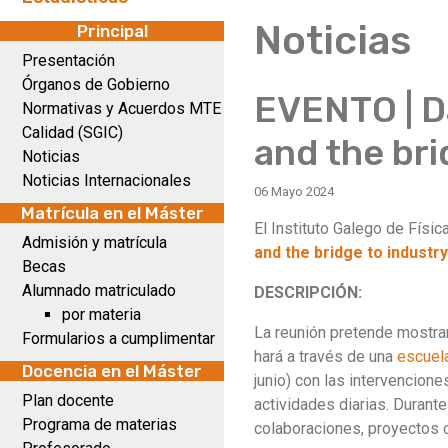
Noticias
Principal
Presentación
Órganos de Gobierno
EVENTO | D
Normativas y Acuerdos MTE
Calidad (SGIC)
and the bri
Noticias
Noticias Internacionales
06 Mayo 2024
Matrícula en el Máster
El Instituto Galego de Físic
Admisión y matrícula
and the bridge to industr
Becas
Alumnado matriculado
DESCRIPCIÓN:
por materia
La reunión pretende mostrar
Formularios a cumplimentar
hará a través de una
escuel
Docencia en el Máster
junio) con las intervencion
Plan docente
actividades diarias. Durant
Programa de materias
colaboraciones, proyectos c