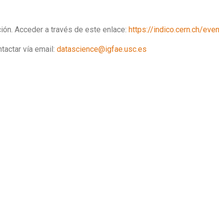
ción. Acceder a través de este enlace:
https://indico.cern.ch/ev
tactar vía email:
datascience@igfae.usc.es