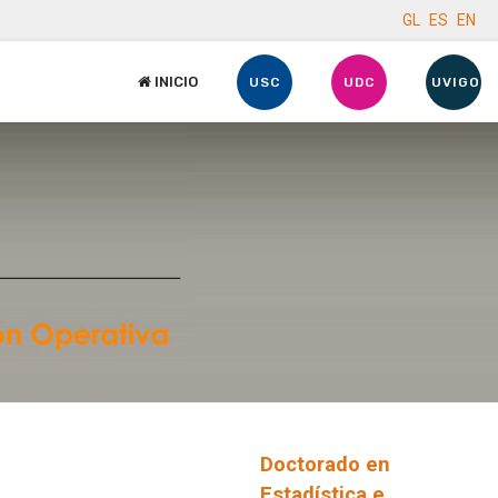
GL
ES
EN
INICIO
USC
UDC
UVIGO
Doctorado en
Estadística e