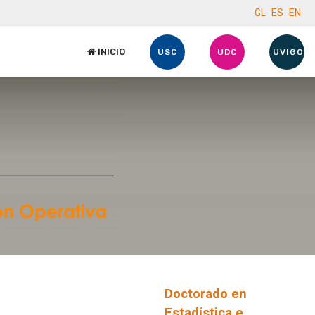
GL
ES
EN
INICIO
USC
UDC
UVIGO
Doctorado en
Estadística e