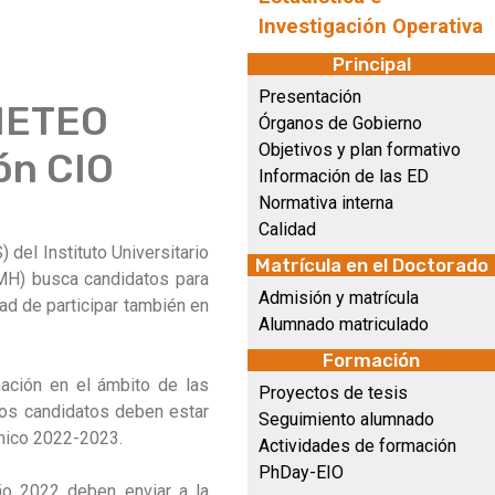
Investigación Operativa
Principal
Presentación
OMETEO
Órganos de Gobierno
Objetivos y plan formativo
ión CIO
Información de las ED
Normativa interna
Calidad
del Instituto Universitario
Matrícula en el Doctorado
UMH) busca candidatos para
Admisión y matrícula
ad de participar también en
Alumnado matriculado
Formación
mación en el ámbito de las
Proyectos de tesis
, los candidatos deben estar
Seguimiento alumnado
émico 2022-2023.
Actividades de formación
PhDay-EIO
ño 2022 deben enviar a la