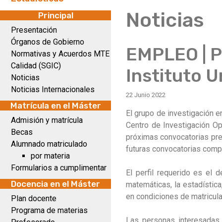
Noticias
Principal
Presentación
Órganos de Gobierno
EMPLEO | 
Normativas y Acuerdos MTE
Calidad (SGIC)
Instituto U
Noticias
Noticias Internacionales
22 Junio 2022
Matrícula en el Máster
El grupo de investigación e
Admisión y matrícula
Centro de Investigación O
Becas
próximas convocatorias pred
Alumnado matriculado
futuras convocatorias compe
por materia
Formularios a cumplimentar
El perfil requerido es el 
Docencia en el Máster
matemáticas, la estadística
en condiciones de matricul
Plan docente
Programa de materias
Las personas interesadas