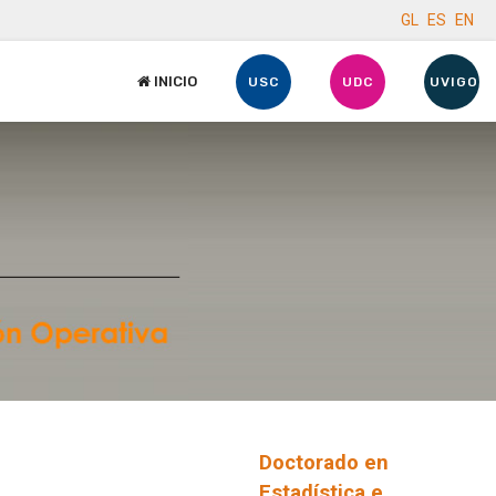
GL
ES
EN
INICIO
USC
UDC
UVIGO
Doctorado en
Estadística e