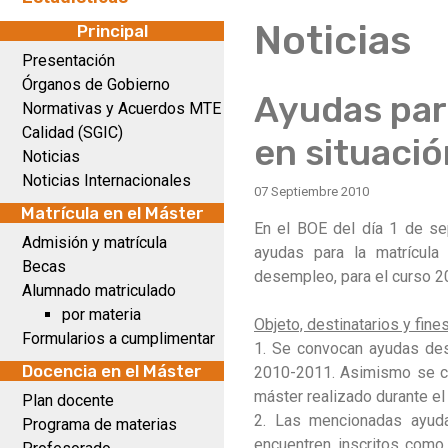
Noticias
Principal
Presentación
Órganos de Gobierno
Ayudas para
Normativas y Acuerdos MTE
Calidad (SGIC)
en situaci
Noticias
Noticias Internacionales
07 Septiembre 2010
Matrícula en el Máster
En el BOE del día 1 de s
Admisión y matrícula
ayudas para la matrícula 
Becas
desempleo, para el curso 
Alumnado matriculado
por materia
Objeto, destinatarios y fine
Formularios a cumplimentar
1. Se convocan ayudas dest
Docencia en el Máster
2010-2011. Asimismo se con
máster realizado durante el
Plan docente
2. Las mencionadas ayudas
Programa de materias
encuentren inscritos como