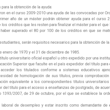
 para la obtención de la ayuda:
eron en el curso 2009-2010 una ayuda de las convocadas por 
primer año de un máster podrán obtener ayuda para el curso
e los créditos que les resten para finalizar el máster para el que 
 haber superado el 80 por 100 de los créditos en que se matr
estudiantes, serán requisitos necesarios para la obtención de la
de enero de 1970 y el 31 de diciembre de 1985.
ítulo universitario oficial español u otro expedido por una insti
ación Superior que faculte en el país expedidor del título par
 acceder los titulados conforme a sistemas educativos aje
ecesidad de homologación de sus títulos, previa comprobación
ación equivalente a los correspondientes títulos universitario
or del título para el acceso a enseñanzas de postgrado, de acuer
to 1393/2007, de 29 de octubre, por el que se establece la or
ón laboral de desempleo y estar inscrito como demandante de