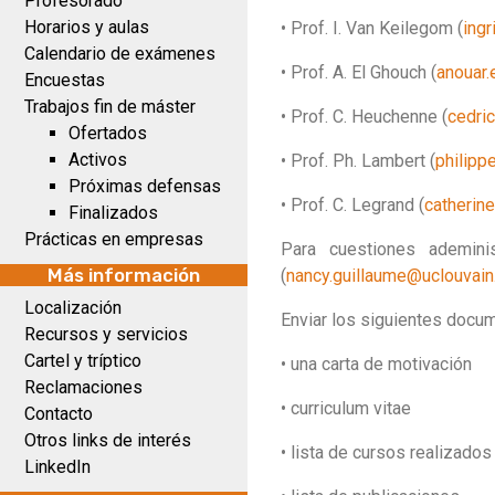
Profesorado
Horarios y aulas
• Prof. I. Van Keilegom (
ing
Calendario de exámenes
• Prof. A. El Ghouch (
anouar.
Encuestas
Trabajos fin de máster
• Prof. C. Heuchenne (
cedri
Ofertados
Activos
• Prof. Ph. Lambert (
philipp
Próximas defensas
• Prof. C. Legrand (
catherin
Finalizados
Prácticas en empresas
Para cuestiones ademini
Más información
(
nancy.guillaume@uclouvain
Localización
Enviar los siguientes docum
Recursos y servicios
Cartel y tríptico
• una carta de motivación
Reclamaciones
• curriculum vitae
Contacto
Otros links de interés
• lista de cursos realizados
LinkedIn