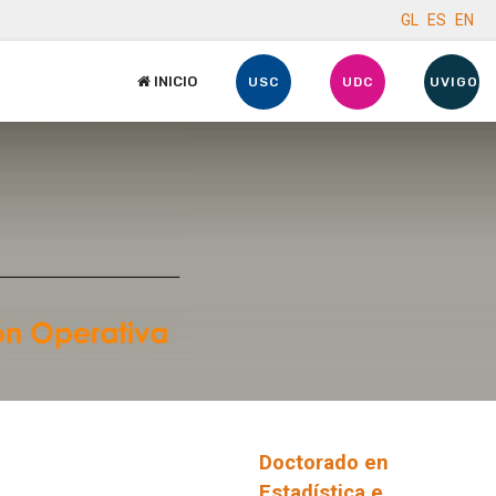
GL
ES
EN
INICIO
USC
UDC
UVIGO
Doctorado en
Estadística e