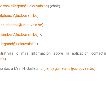
rid.vankeilegom@uclouvain.be
) (chair)
elghouch@uclouvain.be
)
c.heuchenne@uclouvain.be
)
e.lambert@uclouvain.be
), o
e.legrand@uclouvain.be
).
strativas o más información sobre la aplicación contact
.be
).
entos a Mrs. N. Guillaume (
nancy.guillaume@uclouvain.be
):