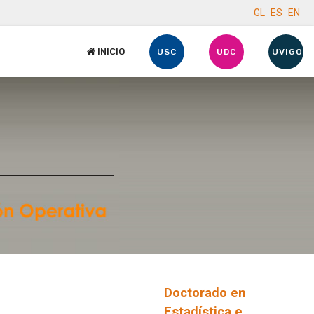
GL
ES
EN
INICIO
USC
UDC
UVIGO
Doctorado en
Estadística e