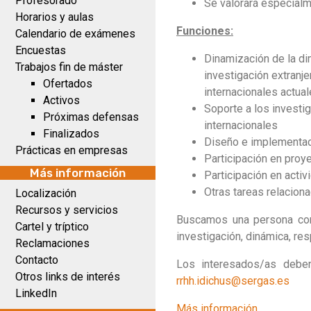
Profesorado
Se valorará especialm
Horarios y aulas
Funciones:
Calendario de exámenes
Encuestas
Dinamización de la di
Trabajos fin de máster
investigación extranje
Ofertados
internacionales actual
Activos
Soporte a los investi
Próximas defensas
internacionales
Finalizados
Diseño e implementaci
Prácticas en empresas
Participación en proyec
Más información
Participación en activ
Otras tareas relacion
Localización
Recursos y servicios
Buscamos una persona con 
Cartel y tríptico
investigación, dinámica, res
Reclamaciones
Contacto
Los interesados/as debe
Otros links de interés
rrhh.idichus@sergas.es
LinkedIn
Más información