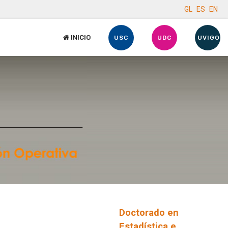
GL
ES
EN
INICIO
USC
UDC
UVIGO
Doctorado en
Estadística e