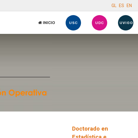
GL
ES
EN
INICIO
USC
UDC
UVIGO
Doctorado en
Estadística e