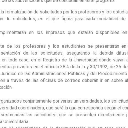
os de las subvenciones que se concedan en este programa
la formalización de solicitudes por los profesores y los estudi
ón de solicitudes, es el que figura para cada modalidad de 
mplimentarán en los impresos que estarán disponibles en l
rte de los profesores y los estudiantes se presentarán en l
esentación de las solicitudes, asegurando la debida difus
, en todo caso, en el Registro de la Universidad dónde vayan a 
entos previstos en el artículo 38.4 de la Ley 30/1992, de 26 d
Jurídico de las Administraciones Públicas y del Procedimiento
en a través de las oficinas de correos deberán ir en sobre a
cación.
ganizados conjuntamente por varias universidades, las solicitud
versidad coordinadora, que será la que corresponda según el con
sestimadas las solicitudes que se presenten directamente po
a Universitaria.