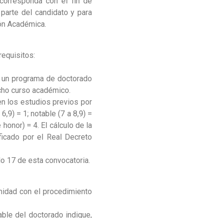
corresponda con el fin de
 parte del candidato y para
ión Académica.
requisitos:
e un programa de doctorado
icho curso académico.
en los estudios previos por
,9) = 1; notable (7 a 8,9) =
honor) = 4. El cálculo de la
ficado por el Real Decreto
lo 17 de esta convocatoria.
rmidad con el procedimiento
ble del doctorado indique,