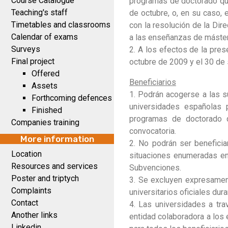
Course Catalogue
programas de doctorado que
Teaching's staff
de octubre, o, en su caso, 
Timetables and classrooms
con la resolución de la Dir
Calendar of exams
a las enseñanzas de máster 
Surveys
2. A los efectos de la pre
Final project
octubre de 2009 y el 30 de
Offered
Beneficiarios
Assets
1. Podrán acogerse a las s
Forthcoming defences
universidades españolas 
Finished
programas de doctorado q
Companies training
convocatoria.
More information
2. No podrán ser benefici
Location
situaciones enumeradas en
Resources and services
Subvenciones.
Poster and triptych
3. Se excluyen expresamen
Complaints
universitarios oficiales du
Contact
4. Las universidades a tra
Another links
entidad colaboradora a los
Linkedin