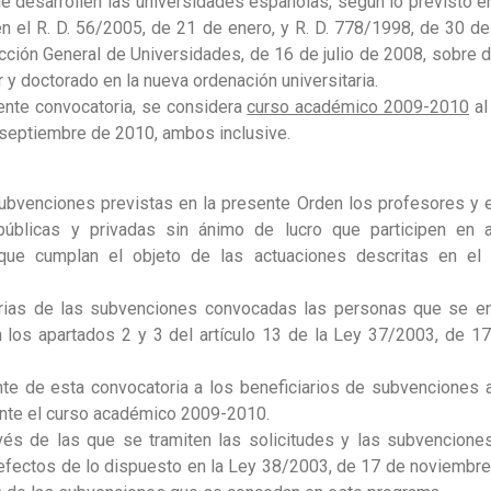
 desarrollen las universidades españolas, según lo previsto en
en el R. D. 56/2005, de 21 de enero, y R. D. 778/1998, de 30 de 
ección General de Universidades, de 16 de julio de 2008, sobre 
y doctorado en la nueva ordenación universitaria.
sente convocatoria, se considera
curso académico 2009-2010
al
 septiembre de 2010, ambos inclusive.
ubvenciones previstas en la presente Orden los profesores y e
públicas y privadas sin ánimo de lucro que participen en 
ue cumplan el objeto de las actuaciones descritas en el a
arias de las subvenciones convocadas las personas que se en
 los apartados 2 y 3 del artículo 13 de la Ley 37/2003, de 1
te de esta convocatoria a los beneficiarios de subvenciones 
rante el curso académico 2009-2010.
vés de las que se tramiten las solicitudes y las subvencione
 efectos de lo dispuesto en la Ley 38/2003, de 17 de noviembre