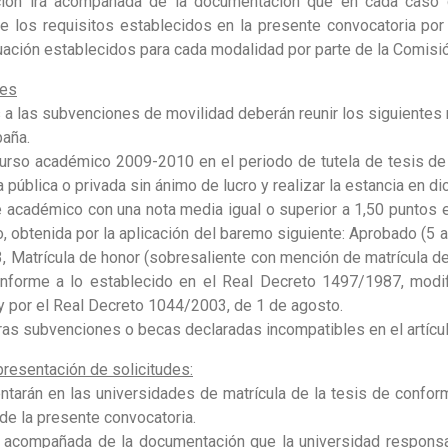
nción irá acompañada de la documentación que en cada caso 
de los requisitos establecidos en la presente convocatoria por
aluación establecidos para cada modalidad por parte de la Comis
tes
a las subvenciones de movilidad deberán reunir los siguientes 
paña.
 curso académico 2009-2010 en el periodo de tutela de tesis d
 pública o privada sin ánimo de lucro y realizar la estancia en d
e académico con una nota media igual o superior a 1,50 puntos 
 obtenida por la aplicación del baremo siguiente: Aprobado (5 a 6
3, Matrícula de honor (sobresaliente con mención de matrícula de 
onforme a lo establecido en el Real Decreto 1497/1987, modi
y por el Real Decreto 1044/2003, de 1 de agosto.
tras subvenciones o becas declaradas incompatibles en el artícu
resentación de solicitudes:
entarán en las universidades de matrícula de la tesis de confo
 de la presente convocatoria.
rá acompañada de la documentación que la universidad responsa