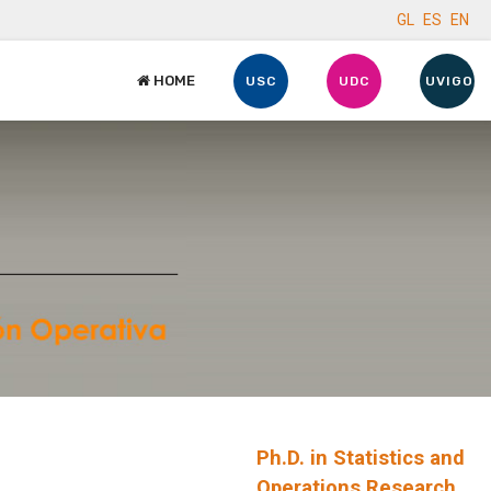
GL
ES
EN
HOME
USC
UDC
UVIGO
Ph.D. in Statistics and
Operations Research