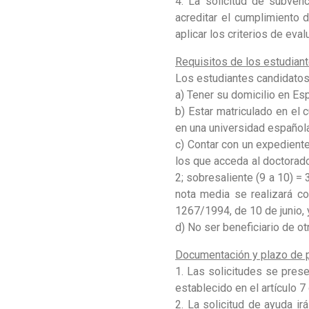
4. La solicitud de subve
acreditar el cumplimiento 
aplicar los criterios de ev
Requisitos de los estudian
Los estudiantes candidatos 
a) Tener su domicilio en Es
b) Estar matriculado en el
en una universidad española
c) Contar con un expedient
los que acceda al doctorado,
2; sobresaliente (9 a 10) = 
nota media se realizará c
1267/1994, de 10 de junio, 
d) No ser beneficiario de o
Documentación y plazo de p
1. Las solicitudes se pres
establecido en el artículo 7
2. La solicitud de ayuda i