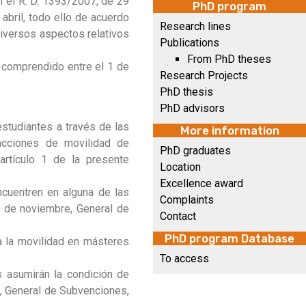
 el R. D. 1393/2007, de 29
PhD program
abril, todo ello de acuerdo
Research lines
diversos aspectos relativos
Publications
From PhD theses
 comprendido entre el 1 de
Research Projects
PhD thesis
PhD advisors
studiantes a través de las
More information
acciones de movilidad de
PhD graduates
rtículo 1 de la presente
Location
Excellence award
cuentren en alguna de las
Complaints
7 de noviembre, General de
Contact
PhD program Database
a la movilidad en másteres
To access
s asumirán la condición de
, General de Subvenciones,