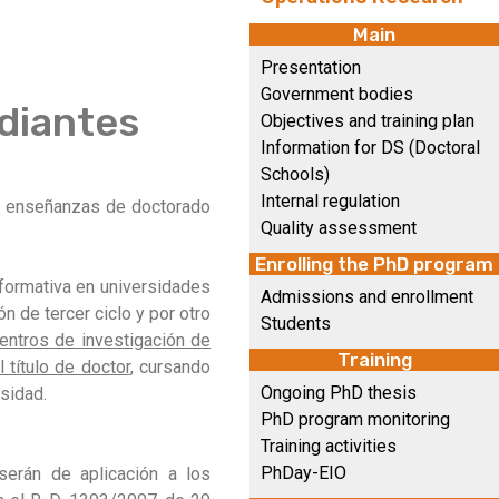
Main
Presentation
Government bodies
diantes
Objectives and training plan
Information for DS (Doctoral
Schools)
Internal regulation
en enseñanzas de doctorado
Quality assessment
Enrolling the PhD program
d formativa en universidades
Admissions and enrollment
n de tercer ciclo y por otro
Students
entros de investigación de
Training
 título de doctor
, cursando
Ongoing PhD thesis
sidad.
PhD program monitoring
Training activities
PhDay-EIO
erán de aplicación a los