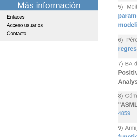
Más información
5) Mei
parame
Enlaces
model
Acceso usuarios
Contacto
6) Pér
regres
7) BA d
Posit
Analys
8) Góme
"ASML:
4859
9) Armi
funct