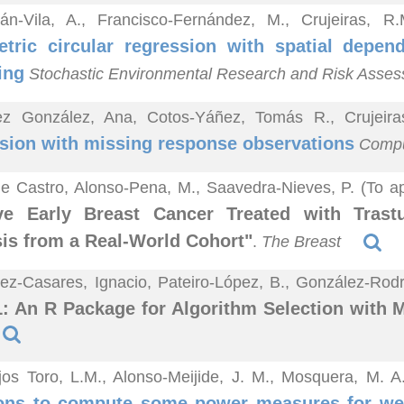
lán-Vila, A., Francisco-Fernández, M., Crujeiras, 
tric circular regression with spatial depen
ing
Stochastic Environmental Research and Risk Asse
ez González, Ana, Cotos-Yáñez, Tomás R., Crujeir
sion with missing response observations
Comput
e Castro, Alonso-Pena, M., Saavedra-Nieves, P. (To a
ive Early Breast Cancer Treated with Tras
is from a Real-World Cohort"
.
The Breast
z-Casares, Ignacio, Pateiro-López, B., González-Rodrí
 An R Package for Algorithm Selection with 
jos Toro, L.M., Alonso-Meijide, J. M., Mosquera, M. 
ions to compute some power measures for we