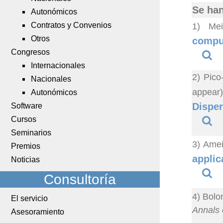
Se han
Autonómicos
Contratos y Convenios
1) Mei
Otros
comput
Congresos
Internacionales
2) Pico
Nacionales
appear
Autonómicos
Disper
Software
Cursos
Seminarios
3) Amei
Premios
applic
Noticias
Consultoría
4) Bolo
El servicio
Annals o
Asesoramiento