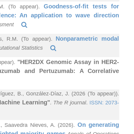
Goodness-of-fit tests for
R.M. (To appear).
dence: An application to wave direction
ssment
Nonparametric modal
as, R.M. (To appear).
ational Statistics
"HER2DX Genomic Assay in HER2-
ppear).
tuzumab and Pertuzumab: A Correlative
guez, B., González-Díaz, J. (2026 (To appear)).
Machine Learning"
.
The R journal
.
ISSN: 2073-
On generating
A., Saavedra Nieves, A. (2026).
ighted majority games