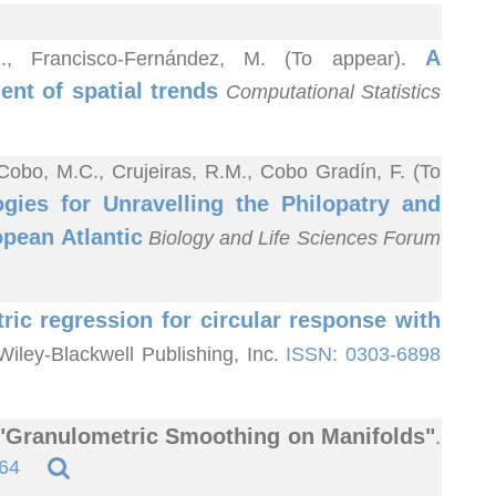
A
.M., Francisco-Fernández, M. (To appear).
nt of spatial trends
Computational Statistics
 Cobo, M.C., Crujeiras, R.M., Cobo Gradín, F. (To
gies for Unravelling the Philopatry and
opean Atlantic
Biology and Life Sciences Forum
ic regression for circular response with
 Wiley-Blackwell Publishing, Inc.
ISSN: 0303-6898
"Granulometric Smoothing on Manifolds"
.
64