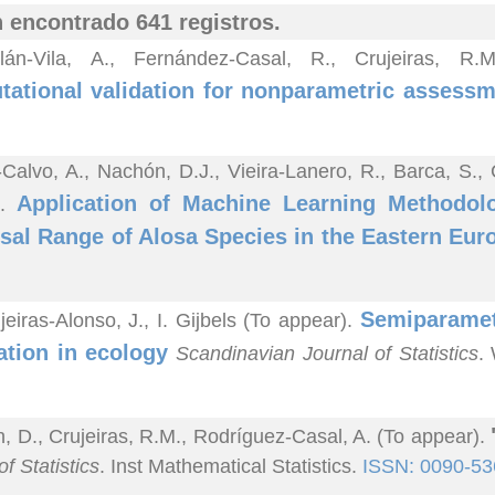
 encontrado 641 registros.
lán-Vila, A., Fernández-Casal, R., Crujeiras, R
ational validation for nonparametric assessme
-Calvo, A., Nachón, D.J., Vieira-Lanero, R., Barca, S.,
Application of Machine Learning Methodolo
).
sal Range of Alosa Species in the Eastern Eur
Semiparametr
jeiras-Alonso, J., I. Gijbels (To appear).
ation in ecology
Scandinavian Journal of Statistics
.
n, D., Crujeiras, R.M., Rodríguez-Casal, A. (To appear).
f Statistics
. Inst Mathematical Statistics.
ISSN: 0090-53