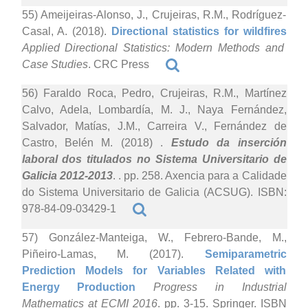
55) Ameijeiras-Alonso, J., Crujeiras, R.M., Rodríguez-
Casal, A. (2018).
Directional statistics for wildfires
Applied Directional Statistics: Modern Methods and
Case Studies
. CRC Press
56) Faraldo Roca, Pedro, Crujeiras, R.M., Martínez
Calvo, Adela, Lombardía, M. J., Naya Fernández,
Salvador, Matías, J.M., Carreira V., Fernández de
Castro, Belén M. (2018)
.
Estudo da inserción
laboral dos titulados no Sistema Universitario de
Galicia 2012-2013
. . pp. 258. Axencia para a Calidade
do Sistema Universitario de Galicia (ACSUG). ISBN:
978-84-09-03429-1
57) González-Manteiga, W., Febrero-Bande, M.,
Piñeiro-Lamas, M. (2017).
Semiparametric
Prediction Models for Variables Related with
Energy Production
Progress in Industrial
Mathematics at ECMI 2016
. pp. 3-15. Springer. ISBN