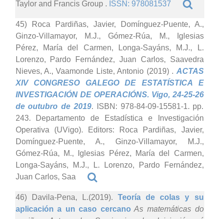
Taylor and Francis Group .
ISSN: 978081537
45) Roca Pardiñas, Javier, Domínguez-Puente, A.,
Ginzo-Villamayor, M.J., Gómez-Rúa, M., Iglesias
Pérez, María del Carmen, Longa-Sayáns, M.J., L.
Lorenzo, Pardo Fernández, Juan Carlos, Saavedra
Nieves, A., Vaamonde Liste, Antonio (2019)
.
ACTAS
XIV CONGRESO GALEGO DE ESTATÍSTICA E
INVESTIGACIÓN DE OPERACIÓNS. Vigo, 24-25-26
de outubro de 2019
. ISBN: 978-84-09-15581-1. pp.
243. Departamento de Estadística e Investigación
Operativa (UVigo). Editors: Roca Pardiñas, Javier,
Domínguez-Puente, A., Ginzo-Villamayor, M.J.,
Gómez-Rúa, M., Iglesias Pérez, María del Carmen,
Longa-Sayáns, M.J., L. Lorenzo, Pardo Fernández,
Juan Carlos, Saa
46) Davila-Pena, L.(2019).
Teoría de colas y su
aplicación a un caso cercano
As matemáticas do