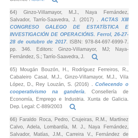
64) Ginzo-Villamayor, M.J., Naya Fernández,
Salvador, Tarrío-Saavedra, J. (2017)
.
ACTAS XIII
CONGRESO GALEGO DE ESTATÍSTICA E
INVESTIGACIÓN DE OPERACIÓNS. Ferrol, 26-27-
28 de outubro de 2017
. ISBN: 978-84-697-6999-7.
pp. 346. Editors: Ginzo-Villamayor, MJ; Naya-
Fernández, S.; Tarrío-Saavedra, J.
65) Mougán Bouzón, H., Rodríguez Ferreiros, R.,
Cabaleiro Casal, M.J., Ginzo-Villamayor, M.J., Vila
López, D., Rey Louzán, S. (2016)
.
Coñecendo o
cooperativismo na gandería
. Consellería de
Economía, Emprego e Industria. Xunta de Galicia.
Dep. Legal: C-889/2003
66) Faraldo Roca, Pedro, Crujeiras, R.M., Martínez
Calvo, Adela, Lombardía, M. J., Naya Fernández,
Salvador, Matías, J.M., Carreira V., Fernández de