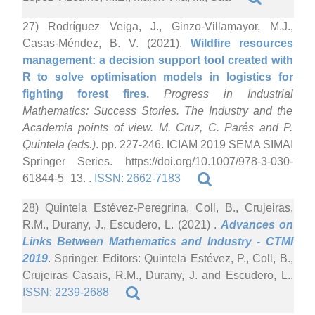
27) Rodríguez Veiga, J., Ginzo-Villamayor, M.J.,
Casas-Méndez, B. V. (2021).
Wildfire resources
management: a decision support tool created with
R to solve optimisation models in logistics for
fighting forest fires.
Progress in Industrial
Mathematics: Success Stories. The Industry and the
Academia points of view. M. Cruz, C. Parés and P.
Quintela (eds.)
. pp. 227-246. ICIAM 2019 SEMA SIMAI
Springer Series. https://doi.org/10.1007/978-3-030-
61844-5_13. .
ISSN: 2662-7183
28) Quintela Estévez-Peregrina, Coll, B., Crujeiras,
R.M., Durany, J., Escudero, L. (2021)
.
Advances on
Links Between Mathematics and Industry - CTMI
2019
. Springer. Editors: Quintela Estévez, P., Coll, B.,
Crujeiras Casais, R.M., Durany, J. and Escudero, L..
ISSN: 2239-2688