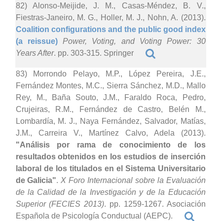
82) Alonso-Meijide, J. M., Casas-Méndez, B. V.,
Fiestras-Janeiro, M. G., Holler, M. J., Nohn, A. (2013).
Coalition configurations and the public good index
(a reissue)
Power, Voting, and Voting Power: 30
Years After
. pp. 303-315. Springer
83) Morrondo Pelayo, M.P., López Pereira, J.E.,
Fernández Montes, M.C., Sierra Sánchez, M.D., Mallo
Rey, M., Baña Souto, J.M., Faraldo Roca, Pedro,
Crujeiras, R.M., Fernández de Castro, Belén M.,
Lombardía, M. J., Naya Fernández, Salvador, Matías,
J.M., Carreira V., Martínez Calvo, Adela (2013).
"Análisis por rama de conocimiento de los
resultados obtenidos en los estudios de inserción
laboral de los titulados en el Sistema Universitario
de Galicia"
.
X Foro Internacional sobre la Evaluación
de la Calidad de la Investigación y de la Educación
Superior (FECIES 2013)
. pp. 1259-1267. Asociación
Española de Psicología Conductual (AEPC).