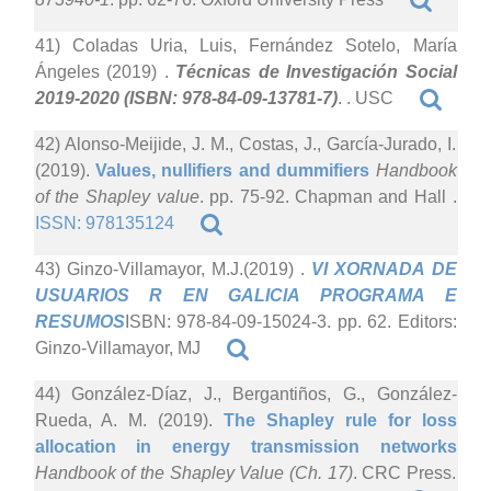
41) Coladas Uria, Luis, Fernández Sotelo, María
Ángeles (2019)
.
Técnicas de Investigación Social
2019-2020 (ISBN: 978-84-09-13781-7)
. . USC
42) Alonso-Meijide, J. M., Costas, J., García-Jurado, I.
(2019).
Values, nullifiers and dummifiers
Handbook
of the Shapley value
. pp. 75-92. Chapman and Hall .
ISSN: 978135124
43) Ginzo-Villamayor, M.J.(2019)
.
VI XORNADA DE
USUARIOS R EN GALICIA PROGRAMA E
RESUMOS
ISBN: 978-84-09-15024-3. pp. 62. Editors:
Ginzo-Villamayor, MJ
44) González-Díaz, J., Bergantiños, G., González-
Rueda, A. M. (2019).
The Shapley rule for loss
allocation in energy transmission networks
Handbook of the Shapley Value (Ch. 17)
. CRC Press.