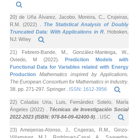
20) de Uña Álvarez, Jacobo, Moreira, C., Crujeiras,
R.M. (2022)
.
The Statistical Analysis of Doubly
Truncated Data: With Applications in R
. Hoboken,
NJ: Wiley
21) Febrero-Bande, M., González-Manteiga, W.,
Oviedo, M (2022).
Prediction Models with
Functional Data for Variables related with Energy
Production
Mathematics inspired by Applications.
The European Consortium for Mathematics in Industry
.
38. pp. 271-297. Springer .
ISSN: 1612-3956
22) Coladas Uria, Luis, Fernández Sotelo, María
Ángeles (2022)
.
Técnicas de Investigación Social
2022-2023 (ISBN: 978-84-09-42400-9)
. . USC
23) Ameijeiras-Alonso, J., Crujeiras, R.M., Ginzo-
Villamayor, M.J., Rodríguez-Casal, A., Saavedra-