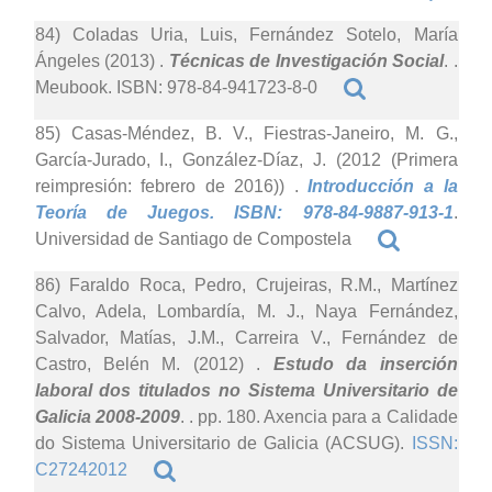
84) Coladas Uria, Luis, Fernández Sotelo, María
Ángeles (2013)
.
Técnicas de Investigación Social
. .
Meubook. ISBN: 978-84-941723-8-0
85) Casas-Méndez, B. V., Fiestras-Janeiro, M. G.,
García-Jurado, I., González-Díaz, J. (2012 (Primera
reimpresión: febrero de 2016))
.
Introducción a la
Teoría de Juegos. ISBN: 978-84-9887-913-1
.
Universidad de Santiago de Compostela
86) Faraldo Roca, Pedro, Crujeiras, R.M., Martínez
Calvo, Adela, Lombardía, M. J., Naya Fernández,
Salvador, Matías, J.M., Carreira V., Fernández de
Castro, Belén M. (2012)
.
Estudo da inserción
laboral dos titulados no Sistema Universitario de
Galicia 2008-2009
. . pp. 180. Axencia para a Calidade
do Sistema Universitario de Galicia (ACSUG).
ISSN:
C27242012