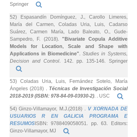
Springer
52) Espasandín Domínguez, J., Carollo Limeres,
María del Carmen, Coladas Uria, Luis, Cadarso
Suárez, Carmen María, Lado Baleato, O., Gude-
Sampedro, F. (2018).
"Bivariate Copula Additive
Models for Location, Scale and Shape with
Applications in Biomedicine"
.
Studies in Systems,
Decision and Control
. 142. pp. 135-146. Springer
53) Coladas Uria, Luis, Fernández Sotelo, María
Ángeles (2018)
.
Técnicas de Investigación Social
2018-2019 (ISBN: 978-84-09-03930-2)
. . USC
54) Ginzo-Villamayor, M.J.(2018)
.
V XORNADA DE
USUARIOS R EN GALICIA PROGRAMA E
RESUMOS
ISBN: 9788409058051. pp. 63. Editors:
Ginzo-Villamayor, MJ