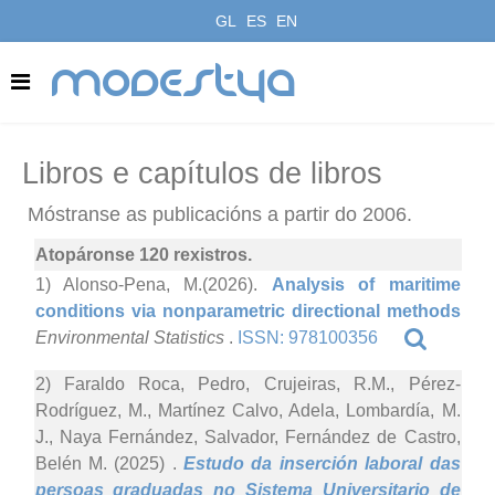
GL
ES
EN
modestya
Libros e capítulos de libros
Móstranse as publicacións a partir do 2006.
Atopáronse 120 rexistros.
1) Alonso-Pena, M.(2026).
Analysis of maritime
conditions via nonparametric directional methods
Environmental Statistics
.
ISSN: 978100356
2) Faraldo Roca, Pedro, Crujeiras, R.M., Pérez-
Rodríguez, M., Martínez Calvo, Adela, Lombardía, M.
J., Naya Fernández, Salvador, Fernández de Castro,
Belén M. (2025)
.
Estudo da inserción laboral das
persoas graduadas no Sistema Universitario de