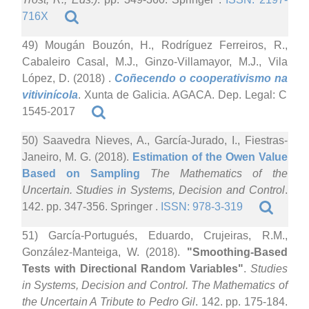
716X
49) Mougán Bouzón, H., Rodríguez Ferreiros, R.,
Cabaleiro Casal, M.J., Ginzo-Villamayor, M.J., Vila
López, D. (2018)
.
Coñecendo o cooperativismo na
vitivinícola
. Xunta de Galicia. AGACA. Dep. Legal: C
1545-2017
50) Saavedra Nieves, A., García-Jurado, I., Fiestras-
Janeiro, M. G. (2018).
Estimation of the Owen Value
Based on Sampling
The Mathematics of the
Uncertain. Studies in Systems, Decision and Control
.
142. pp. 347-356. Springer .
ISSN: 978-3-319
51) García-Portugués, Eduardo, Crujeiras, R.M.,
González-Manteiga, W. (2018).
"Smoothing-Based
Tests with Directional Random Variables"
.
Studies
in Systems, Decision and Control. The Mathematics of
the Uncertain A Tribute to Pedro Gil
. 142. pp. 175-184.