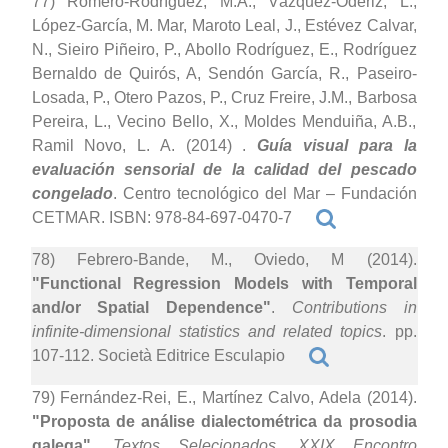
77) Romero-Rodríguez, M.A., Vázquez-Odériz, L.,
López-García, M. Mar, Maroto Leal, J., Estévez Calvar,
N., Sieiro Piñeiro, P., Abollo Rodríguez, E., Rodríguez
Bernaldo de Quirós, A, Sendón García, R., Paseiro-
Losada, P., Otero Pazos, P., Cruz Freire, J.M., Barbosa
Pereira, L., Vecino Bello, X., Moldes Menduiña, A.B.,
Ramil Novo, L. A. (2014)
.
Guía visual para la
evaluación sensorial de la calidad del pescado
congelado
. Centro tecnológico del Mar – Fundación
CETMAR. ISBN: 978-84-697-0470-7
78) Febrero-Bande, M., Oviedo, M (2014).
"Functional Regression Models with Temporal
and/or Spatial Dependence"
.
Contributions in
infinite-dimensional statistics and related topics
. pp.
107-112. Società Editrice Esculapio
79) Fernández-Rei, E., Martínez Calvo, Adela (2014).
"Proposta de análise dialectométrica da prosodia
galega"
.
Textos Selecionados, XXIX Encontro