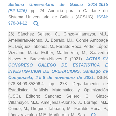
Sistema Universitario de Galicia 2014-2015
(EIL1415)
. pp. 24. Axencia para a Calidade do
Sistema Universitario de Galicia (ACSUG).
ISSN:
978-84-12
26) Sánchez Sellero, C., Ginzo-Villamayor, M.J.,
Ameijeiras-Alonso, J., Borrajo, M.I., Conde Amboage
M., Diéguez-Taboada, M., Faraldo Roca, Pedro, López
Vizcaíno, María Esther, Martín Vila, M., Saavedra
Nieves, A., Saavedra-Nieves, P. (2021)
.
ACTAS XV
CONGRESO GALEGO DE ESTATÍSTICA E
INVESTIGACIÓN DE OPERACIÓNS. Santiago de
Compostela, 4-5-6 de novembro de 2021
. ISBN:
978-84-09-35306-4. pp. 278. Departamento de
Estadística, Análisis Matemático y Optimización
(USC). Editors: Sánchez Sellero, C., Ginzo-
Villamayor, M.J., Ameijeiras-Alonso, J., Borrajo, M.I.,
Conde, M., Diéguez-Taboada, M., Faraldo Roca, P.,
López Vizcaíno, M.E., Martín Vila, M., Saa