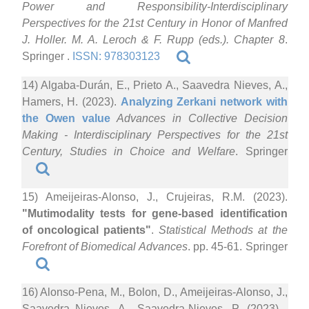
Power and Responsibility-Interdisciplinary
Perspectives for the 21st Century in Honor of Manfred
J. Holler. M. A. Leroch & F. Rupp (eds.). Chapter 8
.
Springer .
ISSN: 978303123
14) Algaba-Durán, E., Prieto A., Saavedra Nieves, A.,
Hamers, H. (2023).
Analyzing Zerkani network with
the Owen value
Advances in Collective Decision
Making - Interdisciplinary Perspectives for the 21st
Century, Studies in Choice and Welfare
. Springer
15) Ameijeiras-Alonso, J., Crujeiras, R.M. (2023).
"Mutimodality tests for gene-based identification
of oncological patients"
.
Statistical Methods at the
Forefront of Biomedical Advances
. pp. 45-61. Springer
16) Alonso-Pena, M., Bolon, D., Ameijeiras-Alonso, J.,
Saavedra Nieves, A., Saavedra-Nieves, P. (2023)
.