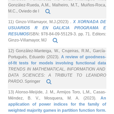
González-Rueda, A.M., Malheiro, M.T., Muiños-Roca,
M.C., Oviedo de l
11) Ginzo-Villamayor, M.J.(2023)
.
X XORNADA DE
USUARIOS R EN GALICIA PROGRAMA E
RESUMOS
ISBN: 978-84-09-55129-3. pp. 71. Editors:
Ginzo-Villamayor, MJ
12) González-Manteiga, W., Crujeiras, R.M., García-
Portugués, Eduardo (2023).
A review of goodness-
of-fit tests for models involving functional data
TRENDS IN MATHEMATICAL, INFORMATION AND
DATA SCIENCES: A TRIBUTE TO LEANDRO
PARDO
. Springer
13) Alonso-Meijide, J. M., Armijos Toro, L.M., Casas-
Méndez, B. V., Mosquera, M. A. (2023).
An
application of power indices for the family of
weighted majority games in partition function form.