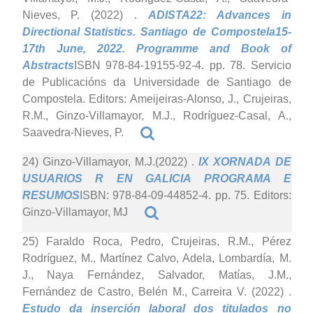
Nieves, P. (2022)
.
ADISTA22: Advances in
Directional Statistics. Santiago de Compostela15-
17th June, 2022. Programme and Book of
Abstracts
ISBN 978-84-19155-92-4. pp. 78. Servicio
de Publicacións da Universidade de Santiago de
Compostela. Editors: Ameijeiras-Alonso, J., Crujeiras,
R.M., Ginzo-Villamayor, M.J., Rodríguez-Casal, A.,
Saavedra-Nieves, P.
24) Ginzo-Villamayor, M.J.(2022)
.
IX XORNADA DE
USUARIOS R EN GALICIA PROGRAMA E
RESUMOS
ISBN: 978-84-09-44852-4. pp. 75. Editors:
Ginzo-Villamayor, MJ
25) Faraldo Roca, Pedro, Crujeiras, R.M., Pérez
Rodríguez, M., Martínez Calvo, Adela, Lombardía, M.
J., Naya Fernández, Salvador, Matías, J.M.,
Fernández de Castro, Belén M., Carreira V. (2022)
.
Estudo da inserción laboral dos titulados no