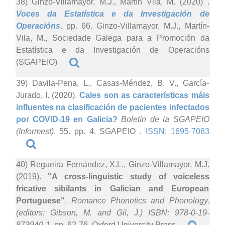
38) Ginzo-Villamayor, M.J., Martín Vila, M. (2020)
.
Voces da Estatística e da Investigación de
Operacións
. pp. 66. Ginzo-Villamayor, M.J., Martín-
Vila, M., Sociedade Galega para a Promoción da
Estatística e da Investigación de Operacións
(SGAPEIO)
39) Davila-Pena, L., Casas-Méndez, B. V., García-
Jurado, I. (2020).
Cales son as características máis
influentes na clasificación de pacientes infectados
por COVID-19 en Galicia?
Boletín de la SGAPEIO
(Informest)
. 55. pp. 4. SGAPEIO .
ISSN: 1695-7083
40) Regueira Fernández, X.L., Ginzo-Villamayor, M.J.
(2019).
"A cross-linguistic study of voiceless
fricative sibilants in Galician and European
Portuguese"
.
Romance Phonetics and Phonology.
(editors: Gibson, M. and Gil, J.) ISBN: 978-0-19-
873940-1
. pp. 62-76. Oxford University Press