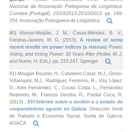
Nacional da Associação Portuguesa de Lingüística.
Coimbra (Portugal), 23/10/2013-25/10/2013
. pp. 249-
254. Associação Portuguesa de Lingüística
80) Alonso-Meijide, J. M., Casas-Méndez, B. V.,
Fiestras-Janeiro, M. G. (2013).
A review of some
recent results on power indices (a reissue)
Power,
Voting, and Voting Power: 30 Years After (Holler, M. J.
and Nurmi, H. Eds.)
. pp. 233-247. Springer
81) Mougán Bouzón, H., Cabaleiro Casal, M.J., Ginzo-
Villamayor, M.J., Rodríguez Ferreiros, R., Vila López,
D., Ares Fernández, C., Couso Costa, L., Fernández
Redondo, M., Francos Gendra, R., Pardal Coca, R.
(2013)
.
XVI Informe sobre a xestión e o estado do
cooperativismo agrario en Galicia
. Dirección Xeral
de Traballo e Economía Social. Xunta de Galicia.
AGACA