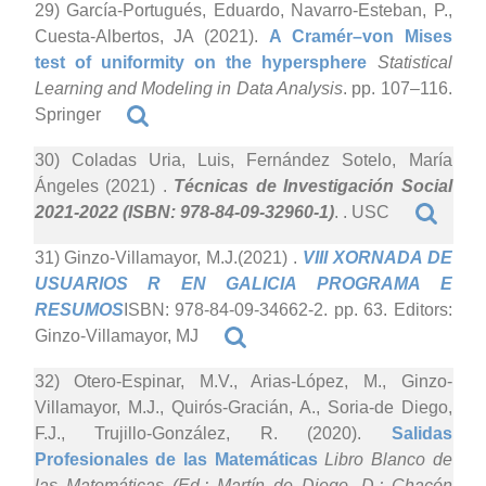
29) García-Portugués, Eduardo, Navarro-Esteban, P.,
Cuesta-Albertos, JA (2021).
A Cramér–von Mises
test of uniformity on the hypersphere
Statistical
Learning and Modeling in Data Analysis
. pp. 107–116.
Springer
30) Coladas Uria, Luis, Fernández Sotelo, María
Ángeles (2021)
.
Técnicas de Investigación Social
2021-2022 (ISBN: 978-84-09-32960-1)
. . USC
31) Ginzo-Villamayor, M.J.(2021)
.
VIII XORNADA DE
USUARIOS R EN GALICIA PROGRAMA E
RESUMOS
ISBN: 978-84-09-34662-2. pp. 63. Editors:
Ginzo-Villamayor, MJ
32) Otero-Espinar, M.V., Arias-López, M., Ginzo-
Villamayor, M.J., Quirós-Gracián, A., Soria-de Diego,
F.J., Trujillo-González, R. (2020).
Salidas
Profesionales de las Matemáticas
Libro Blanco de
las Matemáticas (Ed.: Martín de Diego, D.; Chacón