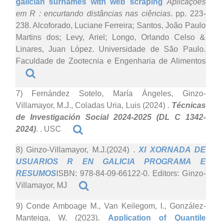
galician surnames with web scraping
Aplicações
em R : encurtando distâncias nas ciências
. pp. 223-
238. Alcoforado, Luciane Ferreira; Santos, João Paulo
Martins dos; Levy, Ariel; Longo, Orlando Celso &
Linares, Juan López. Universidade de São Paulo.
Faculdade de Zootecnia e Engenharia de Alimentos
7) Fernández Sotelo, María Ángeles, Ginzo-
Villamayor, M.J., Coladas Uria, Luis (2024)
.
Técnicas
de Investigación Social 2024-2025 (DL C 1342-
2024)
. . USC
8) Ginzo-Villamayor, M.J.(2024)
.
XI XORNADA DE
USUARIOS R EN GALICIA PROGRAMA E
RESUMOS
ISBN: 978-84-09-66122-0. Editors: Ginzo-
Villamayor, MJ
9) Conde Amboage M., Van Keilegom, I., González-
Manteiga, W. (2023).
Application of Quantile