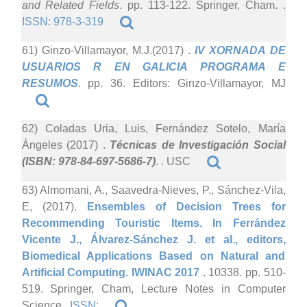
and Related Fields
. pp. 113-122. Springer, Cham. .
ISSN: 978-3-319
61) Ginzo-Villamayor, M.J.(2017)
.
IV XORNADA DE
USUARIOS R EN GALICIA PROGRAMA E
RESUMOS
. pp. 36. Editors: Ginzo-Villamayor, MJ
62) Coladas Uria, Luis, Fernández Sotelo, María
Ángeles (2017)
.
Técnicas de Investigación Social
(ISBN: 978-84-697-5686-7)
. . USC
63) Almomani, A., Saavedra-Nieves, P., Sánchez-Vila,
E, (2017).
Ensembles of Decision Trees for
Recommending Touristic Items. In Ferrández
Vicente J., Álvarez-Sánchez J. et al., editors,
Biomedical Applications Based on Natural and
Artificial Computing. IWINAC 2017
. 10338. pp. 510-
519. Springer, Cham, Lecture Notes in Computer
Science .
ISSN: