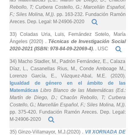
Rebollo, T; Curbera Costello, G.; Marcellán Español,
F.; Siles Molina, M.))
. pp. 163-232. Fundación Ramón
Areces. Dep. Legal: M-24906-2020
33) Coladas Uria, Luis, Fernández Sotelo, María
Ángeles (2020)
.
Técnicas de Investigación Social
2020-2021 (ISBN: 978-84-09-22069-4)
. . USC
34) Macho Stadler, M., Padrón Fernández, E., Calaza
Díaz, L., Casanellas Rius, M., Conde Amboage M.,
Lorenzo García, E., Vázquez-Abal, M.E. (2020).
Igualdad de género en el ámbito de las
Matemáticas
Libro Blanco de las Matemáticas (Ed.:
Martín de Diego, D.; Chacón Rebollo, T; Curbera
Costello, G.; Marcellán Español, F.; Siles Molina, M.))
.
pp. 375-420. Fundación Ramón Areces. Dep. Legal:
M-24906-2020
35) Ginzo-Villamayor, M.J.(2020)
.
VII XORNADA DE