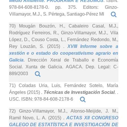
Medio Ambiente. PROGRAMA E RESUMOS
. ISBN:
978-84-608-8178-0. pp. 375. Editors: Ginzo-
Villamayor, M.J., S. Pértega, Santiago-Pérez MI
70) Mougán Bouzón, H., Cabaleiro Casal, M.J.,
Rodríguez Ferreiros, R., Ginzo-Villamayor, M.J., Vila
López, D., Couso Costa, L., Fernández Redondo, M.,
Rey Louzán, S. (2015)
.
XVIII Informe sobre a
xestión e o estado do cooperativismo agrario en
Galicia
. Dirección Xeral de Traballo e Economía
Social. Xunta de Galicia. AGACA. Dep. Legal: C-
889/2003
71) Coladas Uria, Luis, Fernández Sotelo, María
Ángeles (2015)
.
Técnicas de Investigación Social
. .
USC. ISBN: 978-84-608-2178-6
72) Ginzo-Villamayor, M.J., Alonso-Meijide, J. M.,
Ramil Novo, L. A. (2015)
.
ACTAS XII CONGRESO
GALEGO DE ESTATÍSTICA E INVESTIGACIÓN DE