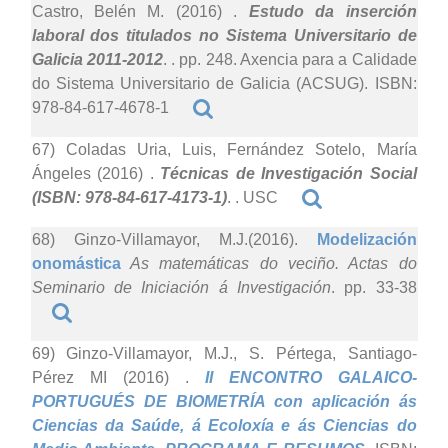
Castro, Belén M. (2016)
.
Estudo da inserción
laboral dos titulados no Sistema Universitario de
Galicia 2011-2012
. . pp. 248. Axencia para a Calidade
do Sistema Universitario de Galicia (ACSUG). ISBN:
978-84-617-4678-1
67) Coladas Uria, Luis, Fernández Sotelo, María
Ángeles (2016)
.
Técnicas de Investigación Social
(ISBN: 978-84-617-4173-1)
. . USC
68) Ginzo-Villamayor, M.J.(2016).
Modelización
onomástica
As matemáticas do veciño. Actas do
Seminario de Iniciación á Investigación
. pp. 33-38
69) Ginzo-Villamayor, M.J., S. Pértega, Santiago-
Pérez MI (2016)
.
II ENCONTRO GALAICO-
PORTUGUÉS DE BIOMETRÍA con aplicación ás
Ciencias da Saúde, á Ecoloxía e ás Ciencias do