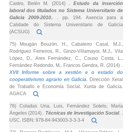
Castro, Belén M. (2014)
.
Estudo da inserción
laboral dos titulados no Sistema Universitario de
Galicia 2009-2010.
. . pp. 194. Axencia para a
Calidade do Sistema Universitario de Galicia
(ACSUG)
75) Mougán Bouzón, H., Cabaleiro Casal, M.J.,
Rodríguez Ferreiros, R., Ginzo-Villamayor, M.J., Vila
López, D., Ares Fernández, C., Couso Costa, L.,
Fernández Redondo, M., Francos Gendra, R. (2014)
.
XVII Informe sobre a xestión e o estado do
cooperativismo agrario en Galicia
. Dirección Xeral
de Traballo e Economía Social. Xunta de Galicia.
AGACA
76) Coladas Uria, Luis, Fernández Sotelo, María
Ángeles (2014)
.
Técnicas de Investigación Social
. .
USC. ISBN: 978-84-943003-3-3-3-4