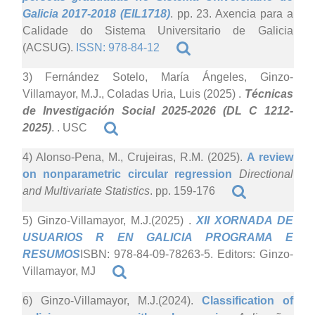
Galicia 2017-2018 (EIL1718)
. pp. 23. Axencia para a
Calidade do Sistema Universitario de Galicia
(ACSUG).
ISSN: 978-84-12
3) Fernández Sotelo, María Ángeles, Ginzo-
Villamayor, M.J., Coladas Uria, Luis (2025)
.
Técnicas
de Investigación Social 2025-2026 (DL C 1212-
2025)
. . USC
4) Alonso-Pena, M., Crujeiras, R.M. (2025).
A review
on nonparametric circular regression
Directional
and Multivariate Statistics
. pp. 159-176
5) Ginzo-Villamayor, M.J.(2025)
.
XII XORNADA DE
USUARIOS R EN GALICIA PROGRAMA E
RESUMOS
ISBN: 978-84-09-78263-5. Editors: Ginzo-
Villamayor, MJ
6) Ginzo-Villamayor, M.J.(2024).
Classification of