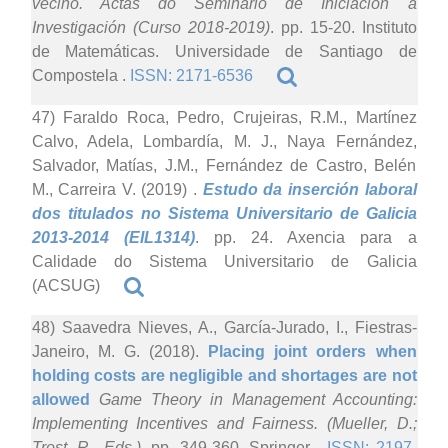
veciño. Actas do Seminario de Iniciación á
Investigación (Curso 2018-2019)
. pp. 15-20. Instituto
de Matemáticas. Universidade de Santiago de
Compostela .
ISSN: 2171-6536
47) Faraldo Roca, Pedro, Crujeiras, R.M., Martínez
Calvo, Adela, Lombardía, M. J., Naya Fernández,
Salvador, Matías, J.M., Fernández de Castro, Belén
M., Carreira V. (2019)
.
Estudo da inserción laboral
dos titulados no Sistema Universitario de Galicia
2013-2014 (EIL1314)
. pp. 24. Axencia para a
Calidade do Sistema Universitario de Galicia
(ACSUG)
48) Saavedra Nieves, A., García-Jurado, I., Fiestras-
Janeiro, M. G. (2018).
Placing joint orders when
holding costs are negligible and shortages are not
allowed
Game Theory in Management Accounting:
Implementing Incentives and Fairness. (Mueller, D.;
Trost, R., Eds.)
. pp. 349-360. Springer .
ISSN: 2197-