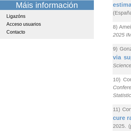
Máis información
estima
(España
Ligazóns
Acceso usuarios
8) Amei
Contacto
2025 IM
9) Gonz
via su
Scienc
10) Co
Confer
Statisti
11) Co
cure r
2025. (