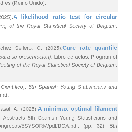
ndres (Reino Unido).
A likelihood ratio test for circular
2025).
g of the Royal Statistical Society of Belgium
.
Cure rate quantile
hez Sellero, C. (2025).
para su presentación)
. Libro de actas: Program of
eting of the Royal Statistical Society of Belgium
.
Científico)
.
5th Spanish Young Statisticians and
ña).
A minimax optimal filament
sal, A. (2025).
f Abstracts 5th Spanish Young Statisticians and
/congresos/5SYSORM/pdf/BOA.pdf. (pp: 32).
5th