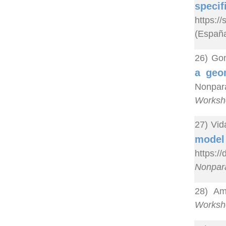
spec
https:/
(España
26) Gon
a geo
Nonpara
Worksho
27) Vid
model
https:
Nonpara
28) Ame
Worksho