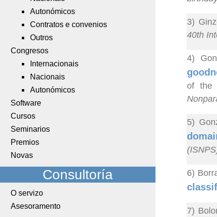
Autonómicos
3) Ginz
Contratos e convenios
40th In
Outros
Congresos
4) Gon
Internacionais
goodne
Nacionais
of the
Autonómicos
Nonpara
Software
Cursos
5) Gonz
Seminarios
domain
Premios
(ISNPS
Novas
Consultoría
6) Borr
classi
O servizo
Asesoramento
7) Bolo