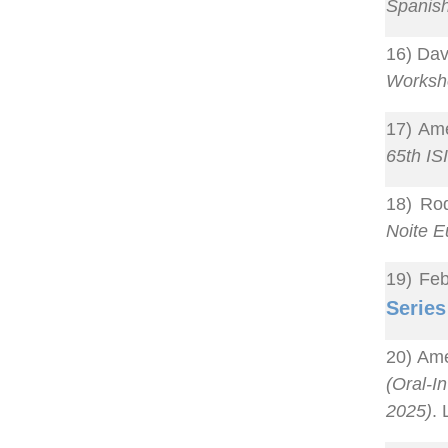
Spanish
16) Dav
Worksh
17) Ame
65th IS
18) Rod
Noite E
19) Feb
Series
20) Ame
(Oral-In
2025)
.