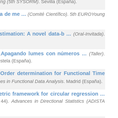
ting (5th SYSORM)
. Sevilla (España).
a de me ...
(Comité Científico)
.
5th EUROYoung
stimation: A novel data-b ...
(Oral-Invitada)
.
Apagando lumes con números ...
.
(Taller)
.
stela (España).
Order determination for Functional Time
.
es in Functional Data Analysis
. Madrid (España).
ric framework for circular regression ...
 44).
Advances in Directional Statistics (ADISTA