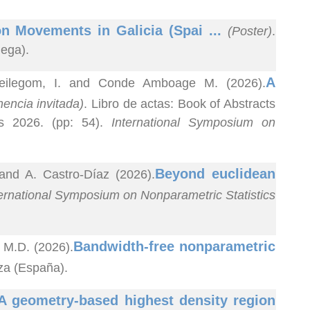
n Movements in Galicia (Spai ...
(Poster)
.
uega).
A
Keilegom, I. and Conde Amboage M. (2026).
encia invitada)
. Libro de actas: Book of Abstracts
cs 2026. (pp: 54).
International Symposium on
Beyond euclidean
 and A. Castro-Díaz (2026).
ernational Symposium on Nonparametric Statistics
Bandwidth-free nonparametric
 M.D. (2026).
za (España).
A geometry-based highest density region