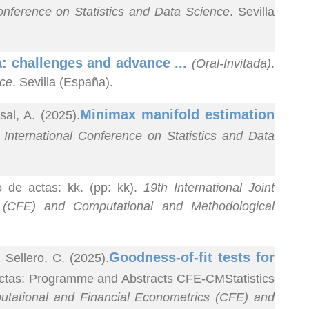
onference on Statistics and Data Science
. Sevilla
a: challenges and advance ...
(Oral-Invitada)
.
nce
. Sevilla (España).
Minimax manifold estimation
al, A. (2025).
International Conference on Statistics and Data
o de actas: kk. (pp: kk).
19th International Joint
 (CFE) and Computational and Methodological
Goodness-of-fit tests for
ellero, C. (2025).
 actas: Programme and Abstracts CFE-CMStatistics
putational and Financial Econometrics (CFE) and