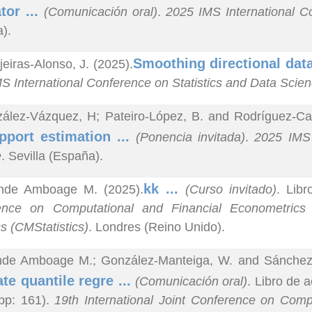
tor ...
(Comunicación oral)
.
2025 IMS International C
).
Smoothing directional dat
jeiras-Alonso, J. (2025).
S International Conference on Statistics and Data Scie
ález-Vázquez, H; Pateiro-López, B. and Rodríguez-Cas
pport estimation ...
(Ponencia invitada)
.
2025 IMS 
e
. Sevilla (España).
kk ...
nde Amboage M. (2025).
(Curso invitado)
. Libr
ence on Computational and Financial Econometrics
cs (CMStatistics)
. Londres (Reino Unido).
nde Amboage M.; González-Manteiga, W. and Sánchez S
ate quantile regre ...
(Comunicación oral)
. Libro de
pp: 161).
19th International Joint Conference on Com