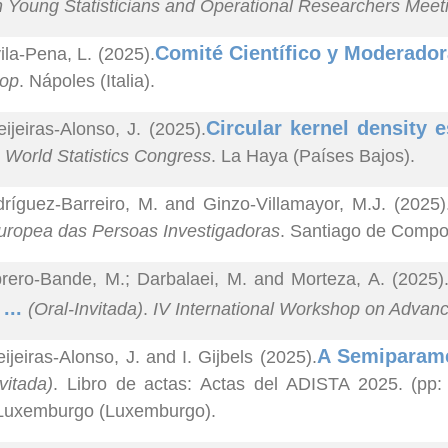
 Young Statisticians and Operational Researchers Mee
Comité Científico y Moderador
ila-Pena, L. (2025).
op
. Nápoles (Italia).
Circular kernel density e
ijeiras-Alonso, J. (2025).
I World Statistics Congress
. La Haya (Países Bajos).
ríguez-Barreiro, M. and Ginzo-Villamayor, M.J. (2025)
uropea das Persoas Investigadoras
. Santiago de Compo
rero-Bande, M.; Darbalaei, M. and Morteza, A. (2025)
 ...
(Oral-Invitada)
.
IV International Workshop on Advanc
A Semiparamet
ijeiras-Alonso, J. and I. Gijbels (2025).
vitada)
. Libro de actas: Actas del ADISTA 2025. (pp:
 Luxemburgo (Luxemburgo).