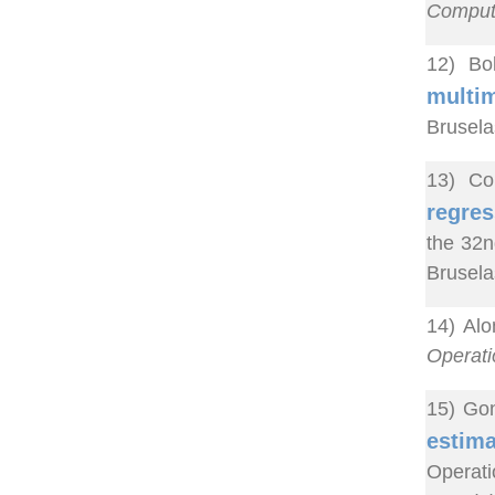
Computa
12) Bo
multim
Brusela
13) Co
regres
the 32n
Brusela
14) Alo
Operat
15) Gon
estima
Operat