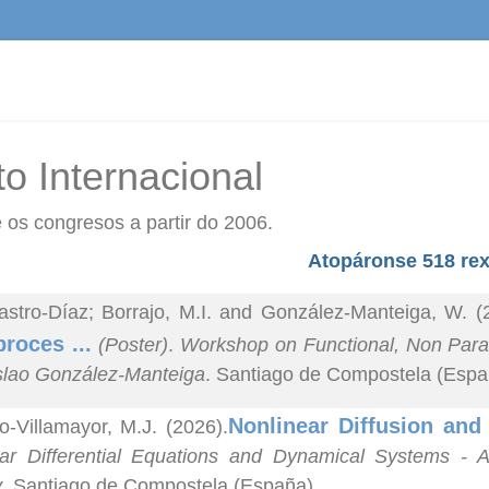
o Internacional
 os congresos a partir do 2006.
Atopáronse 518 rex
astro-Díaz; Borrajo, M.I. and González-Manteiga, W. (
proces ...
(Poster)
.
Workshop on Functional, Non Parame
lao González-Manteiga
. Santiago de Compostela (Espa
Nonlinear Diffusion an
o-Villamayor, M.J. (2026).
ar Differential Equations and Dynamical Systems - A
y
. Santiago de Compostela (España).