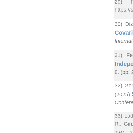
29) F
https:/
30) Di
Covari
Interna
31) Fe
Indepe
8. (pp:
32) Gon
(2025).
Confere
33) Lad
R.; Gin
T.W. a