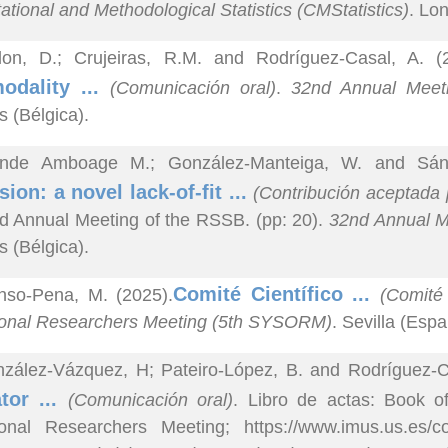
tional and Methodological Statistics (CMStatistics)
. Lo
lon, D.; Crujeiras, R.M. and Rodríguez-Casal, A. (
odality ...
(Comunicación oral)
.
32nd Annual Meetin
s (Bélgica).
nde Amboage M.; González-Manteiga, W. and Sánc
sion: a novel lack-of-fit ...
(Contribución aceptada 
d Annual Meeting of the RSSB. (pp: 20).
32nd Annual Me
s (Bélgica).
Comité Científico ...
nso-Pena, M. (2025).
(Comité 
ional Researchers Meeting (5th SYSORM)
. Sevilla (Espa
zález-Vázquez, H; Pateiro-López, B. and Rodríguez-Ca
tor ...
(Comunicación oral)
. Libro de actas: Book o
ional Researchers Meeting; https://www.imus.us.es