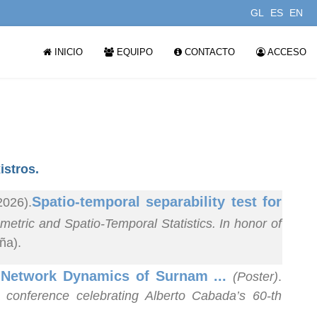
GL
ES
EN
INICIO
EQUIPO
CONTACTO
ACCESO
istros.
Spatio-temporal separability test for
2026).
tric and Spatio-Temporal Statistics. In honor of
ña).
d Network Dynamics of Surnam ...
(Poster)
.
 conference celebrating Alberto Cabada’s 60-th