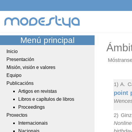
modestya
Menú principal
Ámbit
Inicio
Presentación
Móstranse
Misión, visión e valores
Equipo
Publicacións
1) A. C
Artigos en revistas
point 
Libros e capítulos de libros
Wences
Proceedings
2) Ginz
Proxectos
Nonline
Internacionais
birthda
Nacionais