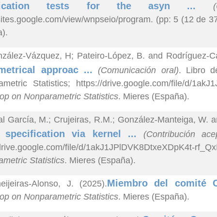
ification tests for the asyn ...
/sites.google.com/view/wnpseio/program. (pp: 5 (12 de 3
).
zález-Vázquez, H; Pateiro-López, B. and Rodríguez-Ca
metrical approac ...
(Comunicación oral)
. Libro 
metric Statistics; https://drive.google.com/file/d/1
p on Nonparametric Statistics
. Mieres (España).
al García, M.; Crujeiras, R.M.; González-Manteiga, W. a
 specification via kernel ...
(Contribución ac
//drive.google.com/file/d/1akJ1JPlDVK8DtxeXDpK4t-
metric Statistics
. Mieres (España).
Miembro del comité C
ijeiras-Alonso, J. (2025).
p on Nonparametric Statistics
. Mieres (España).