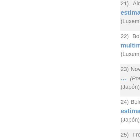
21) Al
estim
(Luxem
22) Bo
multi
(Luxem
23) Nov
...
(Po
(Japón)
24) Bol
estima
(Japón)
25) Fr