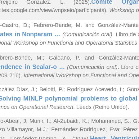
Comité Orga
reijeiro González, L. (2025).
/sites.google.com/view/wnpseio/participants).
Workshop on
z-Castro, D.; Febrero-Bande, M. and González-Mante
ates in Nonparam ...
(Comunicación oral)
. Libro de
tional Workshop on Functional and Operatorial Statistic
brero-Bande, M.; Galeano, P. and González-Mante
ndence in Scalar-o ...
(Comunicación oral)
. Libro 
 209-216).
International Workshop on Functional and Oper
zález-Díaz, J.; Belotti, P.; Rodríguez-Acevedo, I.; G
Solving MINLP polynomial problems to global
nce on Operational Research
. Leeds (Reino Unido).
o-Abeal, J; Munir, I.; Al-Zubaidi, K.; Mohammed, S.; Gu
zo-Villamayor, M.J.; Fernández-Rodríguez, Eva; Pérez-C
Heart Ventricul
nd Fernández-Pombo, A. (2025).