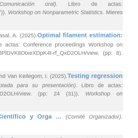
(Comunicación oral)
. Libro de actas:
7)).
Workshop on Nonparametric Statistics
. Mieres
Optimal filament estimation:
sal, A. (2025).
de actas: Conference proceedings Workshop on
akJ1JPlDVK8DtxeXDpK4t-rf_QxD2OLH/view. (pp: 8).
Testing regression
nd Van Keilegom, I. (2025).
eptada para su presentación)
. Libro de actas:
rf_QxD2OLH/view. (pp: 24 (31)).
Workshop on
ientífico y Orga ...
(Comité Organizador)
.