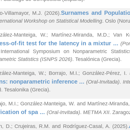
Surnames and Populatio
o-Villamayor, M.J. (2026).
ternational Workshop on Statistical Modelling
. Oslo (Nor
zález-Manteiga, W.; Martínez-Miranda, M.D.; Van 
ss-of-fit test for the latency in a mixtur ...
(Pon
 International Symposium on Nonparametric Statisti
metric Statistics (ISNPS 2026)
. Tesalónica (Grecia).
ález-Manteiga, W.; Borrajo, M.I.; González-Pérez, I.
s: nonparametric inference ...
(Oral-Invitada)
.
Int
)
. Tesalonika (Grecia).
ajo, M.I.; González-Manteiga, W. and Martínez-Miranda,
fication of spa ...
(Oral-Invitada)
.
METMA XII
. Zarago
n, D.; Crujeiras, R.M. and Rodríguez-Casal, A. (2025).