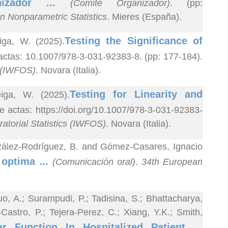
nizador ...
(Comité Organizador)
. (pp:
 Nonparametric Statistics
. Mieres (España).
Testing the Significance of
iga, W. (2025).
 actas: 10.1007/978-3-031-92383-8. (pp: 177-184).
s (IWFOS)
. Novara (Italia).
Testing for Linearity and
iga, W. (2025).
de actas: https://doi.org/10.1007/978-3-031-92383-
atorial Statistics (IWFOS)
. Novara (Italia).
onzález-Rodríguez, B. and Gómez-Casares, Ignacio
 optima ...
(Comunicación oral)
.
34th European
o, A.; Surampudi, P.; Tadisina, S.; Bhattacharya,
astro, P.; Tejera-Perez, C.; Xiang, Y.K.; Smith,
ar Function In Hospitalized Patient ...