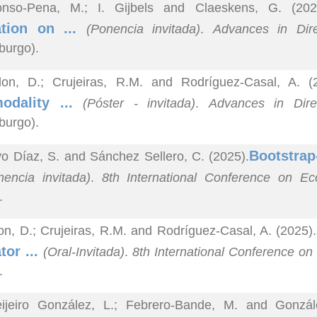
onso-Pena, M.; I. Gijbels and Claeskens, G. (202
ation on ...
(Ponencia invitada)
.
Advances in Dire
burgo).
lon, D.; Crujeiras, R.M. and Rodríguez-Casal, A. (
modality ...
(Póster - invitada)
.
Advances in Direc
burgo).
Bootstrap
o Díaz, S. and Sánchez Sellero, C. (2025).
nencia invitada)
.
8th International Conference on Ec
.
on, D.; Crujeiras, R.M. and Rodríguez-Casal, A. (2025).
tor ...
(Oral-Invitada)
.
8th International Conference on
.
eijeiro González, L.; Febrero-Bande, M. and Gonzál