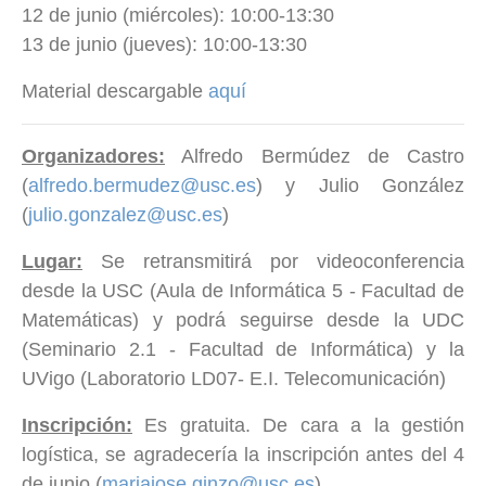
12 de junio (miércoles): 10:00-13:30
13 de junio (jueves): 10:00-13:30
Material descargable
aquí
Organizadores:
Alfredo Bermúdez de Castro
(
alfredo.bermudez@usc.es
) y Julio González
(
julio.gonzalez@usc.es
)
Lugar:
Se retransmitirá por videoconferencia
desde la USC (Aula de Informática 5 - Facultad de
Matemáticas) y podrá seguirse desde la UDC
(Seminario 2.1 - Facultad de Informática) y la
UVigo (Laboratorio LD07- E.I. Telecomunicación)
Inscripción:
Es gratuita. De cara a la gestión
logística, se agradecería la inscripción antes del 4
de junio (
mariajose.ginzo@usc.es
)