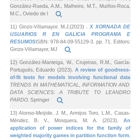
González-Rueda, A.M., Malheiro, M.T., Muiños-Roca,
M.C., Oviedo de l
11) Ginzo-Villamayor, M.J.(2023)
.
X XORNADA DE
USUARIOS R EN GALICIA PROGRAMA E
RESUMOS
ISBN: 978-84-09-55129-3. pp. 71. Editors:
Ginzo-Villamayor, MJ
12) González-Manteiga, W., Crujeiras, R.M., García-
Portugués, Eduardo (2023).
A review of goodness-
of-fit tests for models involving functional data
TRENDS IN MATHEMATICAL, INFORMATION AND
DATA SCIENCES: A TRIBUTE TO LEANDRO
PARDO
. Springer
13) Alonso-Meijide, J. M., Armijos Toro, L.M., Casas-
Méndez, B. V., Mosquera, M. A. (2023).
An
application of power indices for the family of
weighted majority games in partition function form.