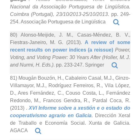
Nacional da Associação Portuguesa de Lingüística.
Coimbra (Portugal), 23/10/2013-25/10/2013
. pp. 249-
254. Associação Portuguesa de Lingüística
80) Alonso-Meijide, J. M., Casas-Méndez, B. V.,
Fiestras-Janeiro, M. G. (2013).
A review of some
recent results on power indices (a reissue)
Power,
Voting, and Voting Power: 30 Years After (Holler, M. J.
and Nurmi, H. Eds.)
. pp. 233-247. Springer
81) Mougán Bouzón, H., Cabaleiro Casal, M.J., Ginzo-
Villamayor, M.J., Rodríguez Ferreiros, R., Vila López,
D., Ares Fernández, C., Couso Costa, L., Fernández
Redondo, M., Francos Gendra, R., Pardal Coca, R.
(2013)
.
XVI Informe sobre a xestión e o estado do
cooperativismo agrario en Galicia
. Dirección Xeral
de Traballo e Economía Social. Xunta de Galicia.
AGACA