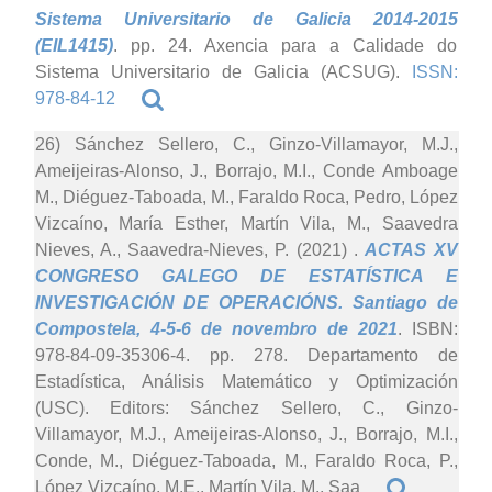
Sistema Universitario de Galicia 2014-2015
(EIL1415)
. pp. 24. Axencia para a Calidade do
Sistema Universitario de Galicia (ACSUG).
ISSN:
978-84-12
26) Sánchez Sellero, C., Ginzo-Villamayor, M.J.,
Ameijeiras-Alonso, J., Borrajo, M.I., Conde Amboage
M., Diéguez-Taboada, M., Faraldo Roca, Pedro, López
Vizcaíno, María Esther, Martín Vila, M., Saavedra
Nieves, A., Saavedra-Nieves, P. (2021)
.
ACTAS XV
CONGRESO GALEGO DE ESTATÍSTICA E
INVESTIGACIÓN DE OPERACIÓNS. Santiago de
Compostela, 4-5-6 de novembro de 2021
. ISBN:
978-84-09-35306-4. pp. 278. Departamento de
Estadística, Análisis Matemático y Optimización
(USC). Editors: Sánchez Sellero, C., Ginzo-
Villamayor, M.J., Ameijeiras-Alonso, J., Borrajo, M.I.,
Conde, M., Diéguez-Taboada, M., Faraldo Roca, P.,
López Vizcaíno, M.E., Martín Vila, M., Saa