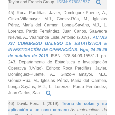
Taylor and Francis Group .
ISSN: 978081537
45) Roca Pardiñas, Javier, Domínguez-Puente, A.,
Ginzo-Villamayor, M.J., Gómez-Rúa, M., Iglesias
Pérez, María del Carmen, Longa-Sayáns, M.J., L.
Lorenzo, Pardo Fernández, Juan Carlos, Saavedra
Nieves, A., Vaamonde Liste, Antonio (2019)
.
ACTAS
XIV CONGRESO GALEGO DE ESTATÍSTICA E
INVESTIGACIÓN DE OPERACIÓNS. Vigo, 24-25-26
de outubro de 2019
. ISBN: 978-84-09-15581-1. pp.
243. Departamento de Estadística e Investigación
Operativa (UVigo). Editors: Roca Pardiñas, Javier,
Domínguez-Puente, A., Ginzo-Villamayor, M.J.,
Gómez-Rúa, M., Iglesias Pérez, María del Carmen,
Longa-Sayáns, M.J., L. Lorenzo, Pardo Fernández,
Juan Carlos, Saa
46) Davila-Pena, L.(2019).
Teoría de colas y su
aplicación a un caso cercano
As matemáticas do