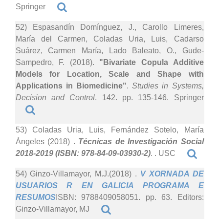
Springer
52) Espasandín Domínguez, J., Carollo Limeres,
María del Carmen, Coladas Uria, Luis, Cadarso
Suárez, Carmen María, Lado Baleato, O., Gude-
Sampedro, F. (2018).
"Bivariate Copula Additive
Models for Location, Scale and Shape with
Applications in Biomedicine"
.
Studies in Systems,
Decision and Control
. 142. pp. 135-146. Springer
53) Coladas Uria, Luis, Fernández Sotelo, María
Ángeles (2018)
.
Técnicas de Investigación Social
2018-2019 (ISBN: 978-84-09-03930-2)
. . USC
54) Ginzo-Villamayor, M.J.(2018)
.
V XORNADA DE
USUARIOS R EN GALICIA PROGRAMA E
RESUMOS
ISBN: 9788409058051. pp. 63. Editors:
Ginzo-Villamayor, MJ