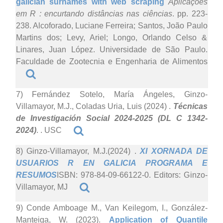
galician surnames with web scraping
Aplicações
em R : encurtando distâncias nas ciências
. pp. 223-
238. Alcoforado, Luciane Ferreira; Santos, João Paulo
Martins dos; Levy, Ariel; Longo, Orlando Celso &
Linares, Juan López. Universidade de São Paulo.
Faculdade de Zootecnia e Engenharia de Alimentos
7) Fernández Sotelo, María Ángeles, Ginzo-
Villamayor, M.J., Coladas Uria, Luis (2024)
.
Técnicas
de Investigación Social 2024-2025 (DL C 1342-
2024)
. . USC
8) Ginzo-Villamayor, M.J.(2024)
.
XI XORNADA DE
USUARIOS R EN GALICIA PROGRAMA E
RESUMOS
ISBN: 978-84-09-66122-0. Editors: Ginzo-
Villamayor, MJ
9) Conde Amboage M., Van Keilegom, I., González-
Manteiga, W. (2023).
Application of Quantile