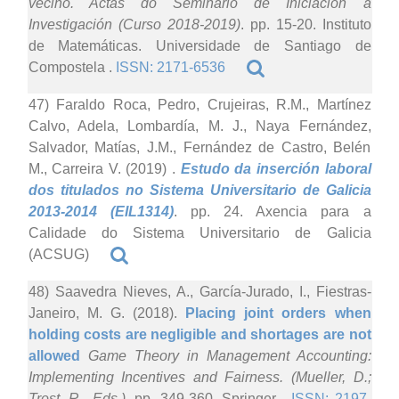
veciño. Actas do Seminario de Iniciación á
Investigación (Curso 2018-2019)
. pp. 15-20. Instituto
de Matemáticas. Universidade de Santiago de
Compostela .
ISSN: 2171-6536
47) Faraldo Roca, Pedro, Crujeiras, R.M., Martínez
Calvo, Adela, Lombardía, M. J., Naya Fernández,
Salvador, Matías, J.M., Fernández de Castro, Belén
M., Carreira V. (2019)
.
Estudo da inserción laboral
dos titulados no Sistema Universitario de Galicia
2013-2014 (EIL1314)
. pp. 24. Axencia para a
Calidade do Sistema Universitario de Galicia
(ACSUG)
48) Saavedra Nieves, A., García-Jurado, I., Fiestras-
Janeiro, M. G. (2018).
Placing joint orders when
holding costs are negligible and shortages are not
allowed
Game Theory in Management Accounting:
Implementing Incentives and Fairness. (Mueller, D.;
Trost, R., Eds.)
. pp. 349-360. Springer .
ISSN: 2197-