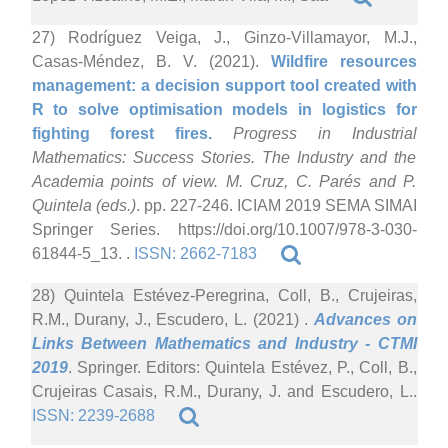
27) Rodríguez Veiga, J., Ginzo-Villamayor, M.J.,
Casas-Méndez, B. V. (2021).
Wildfire resources
management: a decision support tool created with
R to solve optimisation models in logistics for
fighting forest fires.
Progress in Industrial
Mathematics: Success Stories. The Industry and the
Academia points of view. M. Cruz, C. Parés and P.
Quintela (eds.)
. pp. 227-246. ICIAM 2019 SEMA SIMAI
Springer Series. https://doi.org/10.1007/978-3-030-
61844-5_13. .
ISSN: 2662-7183
28) Quintela Estévez-Peregrina, Coll, B., Crujeiras,
R.M., Durany, J., Escudero, L. (2021)
.
Advances on
Links Between Mathematics and Industry - CTMI
2019
. Springer. Editors: Quintela Estévez, P., Coll, B.,
Crujeiras Casais, R.M., Durany, J. and Escudero, L..
ISSN: 2239-2688