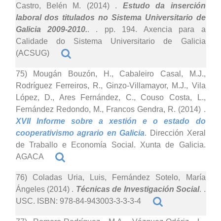
Castro, Belén M. (2014)
.
Estudo da inserción
laboral dos titulados no Sistema Universitario de
Galicia 2009-2010.
. . pp. 194. Axencia para a
Calidade do Sistema Universitario de Galicia
(ACSUG)
75) Mougán Bouzón, H., Cabaleiro Casal, M.J.,
Rodríguez Ferreiros, R., Ginzo-Villamayor, M.J., Vila
López, D., Ares Fernández, C., Couso Costa, L.,
Fernández Redondo, M., Francos Gendra, R. (2014)
.
XVII Informe sobre a xestión e o estado do
cooperativismo agrario en Galicia
. Dirección Xeral
de Traballo e Economía Social. Xunta de Galicia.
AGACA
76) Coladas Uria, Luis, Fernández Sotelo, María
Ángeles (2014)
.
Técnicas de Investigación Social
. .
USC. ISBN: 978-84-943003-3-3-3-4