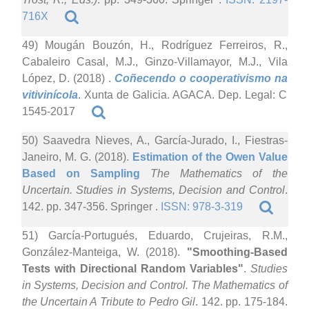
716X
49) Mougán Bouzón, H., Rodríguez Ferreiros, R.,
Cabaleiro Casal, M.J., Ginzo-Villamayor, M.J., Vila
López, D. (2018)
.
Coñecendo o cooperativismo na
vitivinícola
. Xunta de Galicia. AGACA. Dep. Legal: C
1545-2017
50) Saavedra Nieves, A., García-Jurado, I., Fiestras-
Janeiro, M. G. (2018).
Estimation of the Owen Value
Based on Sampling
The Mathematics of the
Uncertain. Studies in Systems, Decision and Control
.
142. pp. 347-356. Springer .
ISSN: 978-3-319
51) García-Portugués, Eduardo, Crujeiras, R.M.,
González-Manteiga, W. (2018).
"Smoothing-Based
Tests with Directional Random Variables"
.
Studies
in Systems, Decision and Control. The Mathematics of
the Uncertain A Tribute to Pedro Gil
. 142. pp. 175-184.