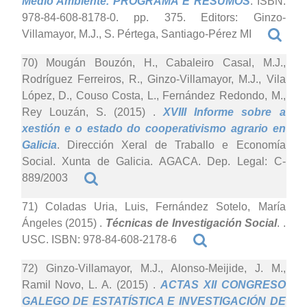
Medio Ambiente. PROGRAMA E RESUMOS
. ISBN:
978-84-608-8178-0. pp. 375. Editors: Ginzo-
Villamayor, M.J., S. Pértega, Santiago-Pérez MI
70) Mougán Bouzón, H., Cabaleiro Casal, M.J.,
Rodríguez Ferreiros, R., Ginzo-Villamayor, M.J., Vila
López, D., Couso Costa, L., Fernández Redondo, M.,
Rey Louzán, S. (2015)
.
XVIII Informe sobre a
xestión e o estado do cooperativismo agrario en
Galicia
. Dirección Xeral de Traballo e Economía
Social. Xunta de Galicia. AGACA. Dep. Legal: C-
889/2003
71) Coladas Uria, Luis, Fernández Sotelo, María
Ángeles (2015)
.
Técnicas de Investigación Social
. .
USC. ISBN: 978-84-608-2178-6
72) Ginzo-Villamayor, M.J., Alonso-Meijide, J. M.,
Ramil Novo, L. A. (2015)
.
ACTAS XII CONGRESO
GALEGO DE ESTATÍSTICA E INVESTIGACIÓN DE