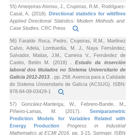
55) Ameijeiras-Alonso, J., Crujeiras, R.M., Rodríguez-
Casal, A. (2018).
Directional statistics for wildfires
Applied Directional Statistics: Modern Methods and
Case Studies
. CRC Press
56) Faraldo Roca, Pedro, Crujeiras, R.M., Martínez
Calvo, Adela, Lombardía, M. J., Naya Fernández,
Salvador, Matías, J.M., Carreira V., Fernández de
Castro, Belén M. (2018)
.
Estudo da inserción
laboral dos titulados no Sistema Universitario de
Galicia 2012-2013
. . pp. 258. Axencia para a Calidade
do Sistema Universitario de Galicia (ACSUG). ISBN:
978-84-09-03429-1
57) González-Manteiga, W., Febrero-Bande, M.,
Piñeiro-Lamas, M. (2017).
Semiparametric
Prediction Models for Variables Related with
Energy Production
Progress in Industrial
Mathematics at ECMI 2016
. pp. 3-15. Springer. ISBN