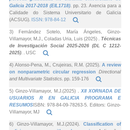
Galicia 2017-2018 (EIL1718)
. pp. 23. Axencia para a
Calidade do Sistema Universitario de Galicia
(ACSUG).
ISSN: 978-84-12
3) Fernández Sotelo, María Ángeles, Ginzo-
Villamayor, M.J., Coladas Uria, Luis (2025)
.
Técnicas
de Investigación Social 2025-2026 (DL C 1212-
2025)
. . USC
4) Alonso-Pena, M., Crujeiras, R.M. (2025).
A review
on nonparametric circular regression
Directional
and Multivariate Statistics
. pp. 159-176
5) Ginzo-Villamayor, M.J.(2025)
.
XII XORNADA DE
USUARIOS R EN GALICIA PROGRAMA E
RESUMOS
ISBN: 978-84-09-78263-5. Editors: Ginzo-
Villamayor, MJ
6) Ginzo-Villamayor, M.J.(2024).
Classification of