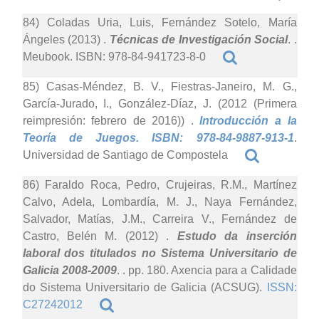
84) Coladas Uria, Luis, Fernández Sotelo, María
Ángeles (2013)
.
Técnicas de Investigación Social
. .
Meubook. ISBN: 978-84-941723-8-0
85) Casas-Méndez, B. V., Fiestras-Janeiro, M. G.,
García-Jurado, I., González-Díaz, J. (2012 (Primera
reimpresión: febrero de 2016))
.
Introducción a la
Teoría de Juegos. ISBN: 978-84-9887-913-1
.
Universidad de Santiago de Compostela
86) Faraldo Roca, Pedro, Crujeiras, R.M., Martínez
Calvo, Adela, Lombardía, M. J., Naya Fernández,
Salvador, Matías, J.M., Carreira V., Fernández de
Castro, Belén M. (2012)
.
Estudo da inserción
laboral dos titulados no Sistema Universitario de
Galicia 2008-2009
. . pp. 180. Axencia para a Calidade
do Sistema Universitario de Galicia (ACSUG).
ISSN:
C27242012