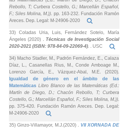
Rebollo, T; Curbera Costello, G.; Marcellán Español,
F.; Siles Molina, M.))
. pp. 163-232. Fundación Ramón
Areces. Dep. Legal: M-24906-2020
33) Coladas Uria, Luis, Fernández Sotelo, María
Ángeles (2020)
.
Técnicas de Investigación Social
2020-2021 (ISBN: 978-84-09-22069-4)
. . USC
34) Macho Stadler, M., Padrón Fernández, E., Calaza
Díaz, L., Casanellas Rius, M., Conde Amboage M.,
Lorenzo García, E., Vázquez-Abal, M.E. (2020).
Igualdad de género en el ámbito de las
Matemáticas
Libro Blanco de las Matemáticas (Ed.:
Martín de Diego, D.; Chacón Rebollo, T; Curbera
Costello, G.; Marcellán Español, F.; Siles Molina, M.))
.
pp. 375-420. Fundación Ramón Areces. Dep. Legal:
M-24906-2020
35) Ginzo-Villamayor, M.J.(2020)
.
VII XORNADA DE