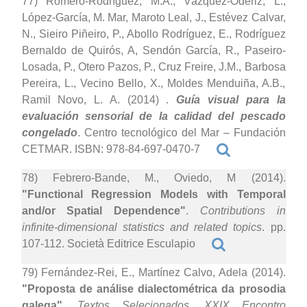
77) Romero-Rodríguez, M.A., Vázquez-Odériz, L.,
López-García, M. Mar, Maroto Leal, J., Estévez Calvar,
N., Sieiro Piñeiro, P., Abollo Rodríguez, E., Rodríguez
Bernaldo de Quirós, A, Sendón García, R., Paseiro-
Losada, P., Otero Pazos, P., Cruz Freire, J.M., Barbosa
Pereira, L., Vecino Bello, X., Moldes Menduiña, A.B.,
Ramil Novo, L. A. (2014)
.
Guía visual para la
evaluación sensorial de la calidad del pescado
congelado
. Centro tecnológico del Mar – Fundación
CETMAR. ISBN: 978-84-697-0470-7
78) Febrero-Bande, M., Oviedo, M (2014).
"Functional Regression Models with Temporal
and/or Spatial Dependence"
.
Contributions in
infinite-dimensional statistics and related topics
. pp.
107-112. Società Editrice Esculapio
79) Fernández-Rei, E., Martínez Calvo, Adela (2014).
"Proposta de análise dialectométrica da prosodia
galega"
.
Textos Selecionados, XXIX Encontro