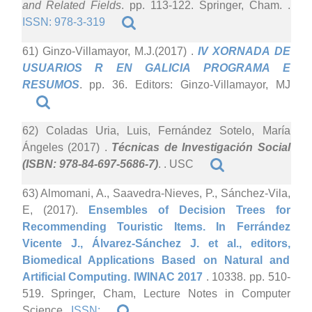
and Related Fields
. pp. 113-122. Springer, Cham. .
ISSN: 978-3-319
61) Ginzo-Villamayor, M.J.(2017)
.
IV XORNADA DE
USUARIOS R EN GALICIA PROGRAMA E
RESUMOS
. pp. 36. Editors: Ginzo-Villamayor, MJ
62) Coladas Uria, Luis, Fernández Sotelo, María
Ángeles (2017)
.
Técnicas de Investigación Social
(ISBN: 978-84-697-5686-7)
. . USC
63) Almomani, A., Saavedra-Nieves, P., Sánchez-Vila,
E, (2017).
Ensembles of Decision Trees for
Recommending Touristic Items. In Ferrández
Vicente J., Álvarez-Sánchez J. et al., editors,
Biomedical Applications Based on Natural and
Artificial Computing. IWINAC 2017
. 10338. pp. 510-
519. Springer, Cham, Lecture Notes in Computer
Science .
ISSN: