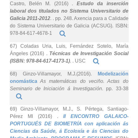
Castro, Belén M. (2016)
.
Estudo da inserción
laboral dos titulados no Sistema Universitario de
Galicia 2011-2012
. . pp. 248. Axencia para a Calidade
do Sistema Universitario de Galicia (ACSUG). ISBN:
978-84-617-4678-1
67) Coladas Uria, Luis, Fernández Sotelo, María
Ángeles (2016)
.
Técnicas de Investigación Social
(ISBN: 978-84-617-4173-1)
. . USC
68) Ginzo-Villamayor, M.J.(2016).
Modelización
onomástica
As matemáticas do veciño. Actas do
Seminario de Iniciación á Investigación
. pp. 33-38
69) Ginzo-Villamayor, M.J., S. Pértega, Santiago-
Pérez MI (2016)
.
II ENCONTRO GALAICO-
PORTUGUÉS DE BIOMETRÍA con aplicación ás
Ciencias da Saúde, á Ecoloxía e ás Ciencias do