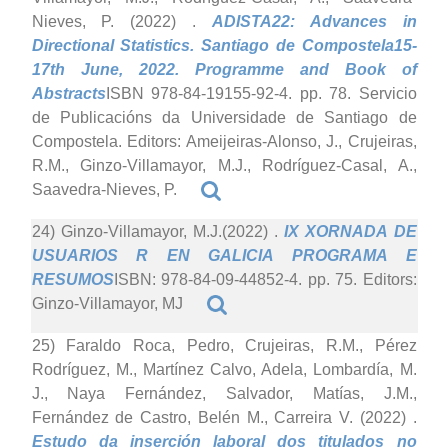
Nieves, P. (2022)
.
ADISTA22: Advances in
Directional Statistics. Santiago de Compostela15-
17th June, 2022. Programme and Book of
Abstracts
ISBN 978-84-19155-92-4. pp. 78. Servicio
de Publicacións da Universidade de Santiago de
Compostela. Editors: Ameijeiras-Alonso, J., Crujeiras,
R.M., Ginzo-Villamayor, M.J., Rodríguez-Casal, A.,
Saavedra-Nieves, P.
24) Ginzo-Villamayor, M.J.(2022)
.
IX XORNADA DE
USUARIOS R EN GALICIA PROGRAMA E
RESUMOS
ISBN: 978-84-09-44852-4. pp. 75. Editors:
Ginzo-Villamayor, MJ
25) Faraldo Roca, Pedro, Crujeiras, R.M., Pérez
Rodríguez, M., Martínez Calvo, Adela, Lombardía, M.
J., Naya Fernández, Salvador, Matías, J.M.,
Fernández de Castro, Belén M., Carreira V. (2022)
.
Estudo da inserción laboral dos titulados no