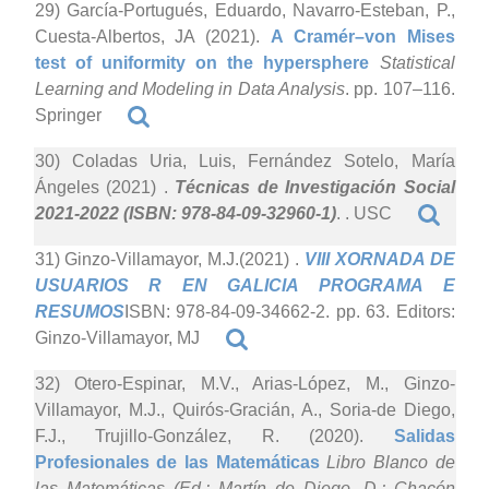
29) García-Portugués, Eduardo, Navarro-Esteban, P.,
Cuesta-Albertos, JA (2021).
A Cramér–von Mises
test of uniformity on the hypersphere
Statistical
Learning and Modeling in Data Analysis
. pp. 107–116.
Springer
30) Coladas Uria, Luis, Fernández Sotelo, María
Ángeles (2021)
.
Técnicas de Investigación Social
2021-2022 (ISBN: 978-84-09-32960-1)
. . USC
31) Ginzo-Villamayor, M.J.(2021)
.
VIII XORNADA DE
USUARIOS R EN GALICIA PROGRAMA E
RESUMOS
ISBN: 978-84-09-34662-2. pp. 63. Editors:
Ginzo-Villamayor, MJ
32) Otero-Espinar, M.V., Arias-López, M., Ginzo-
Villamayor, M.J., Quirós-Gracián, A., Soria-de Diego,
F.J., Trujillo-González, R. (2020).
Salidas
Profesionales de las Matemáticas
Libro Blanco de
las Matemáticas (Ed.: Martín de Diego, D.; Chacón