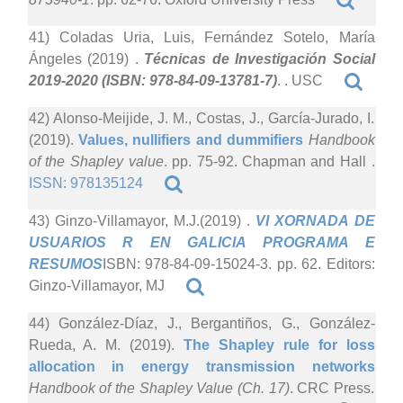
41) Coladas Uria, Luis, Fernández Sotelo, María
Ángeles (2019)
.
Técnicas de Investigación Social
2019-2020 (ISBN: 978-84-09-13781-7)
. . USC
42) Alonso-Meijide, J. M., Costas, J., García-Jurado, I.
(2019).
Values, nullifiers and dummifiers
Handbook
of the Shapley value
. pp. 75-92. Chapman and Hall .
ISSN: 978135124
43) Ginzo-Villamayor, M.J.(2019)
.
VI XORNADA DE
USUARIOS R EN GALICIA PROGRAMA E
RESUMOS
ISBN: 978-84-09-15024-3. pp. 62. Editors:
Ginzo-Villamayor, MJ
44) González-Díaz, J., Bergantiños, G., González-
Rueda, A. M. (2019).
The Shapley rule for loss
allocation in energy transmission networks
Handbook of the Shapley Value (Ch. 17)
. CRC Press.