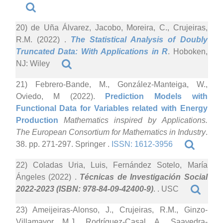
20) de Uña Álvarez, Jacobo, Moreira, C., Crujeiras,
R.M. (2022)
.
The Statistical Analysis of Doubly
Truncated Data: With Applications in R
. Hoboken,
NJ: Wiley
21) Febrero-Bande, M., González-Manteiga, W.,
Oviedo, M (2022).
Prediction Models with
Functional Data for Variables related with Energy
Production
Mathematics inspired by Applications.
The European Consortium for Mathematics in Industry
.
38. pp. 271-297. Springer .
ISSN: 1612-3956
22) Coladas Uria, Luis, Fernández Sotelo, María
Ángeles (2022)
.
Técnicas de Investigación Social
2022-2023 (ISBN: 978-84-09-42400-9)
. . USC
23) Ameijeiras-Alonso, J., Crujeiras, R.M., Ginzo-
Villamayor, M.J., Rodríguez-Casal, A., Saavedra-