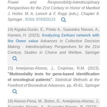
Power and Responsibility-Interdisciplinary
Perspectives for the 21st Century in Honor of Manfred
J. Holler. M. A. Leroch & F. Rupp (eds.). Chapter 8
.
Springer .
ISSN: 978303123
14) Algaba-Durán, E., Prieto A., Saavedra Nieves, A.,
Hamers, H. (2023).
Analyzing Zerkani network with
the Owen value
Advances in Collective Decision
Making - Interdisciplinary Perspectives for the 21st
Century, Studies in Choice and Welfare
. Springer
15) Ameijeiras-Alonso, J., Crujeiras, R.M. (2023).
"Mutimodality tests for gene-based identification
of oncological patients"
.
Statistical Methods at the
Forefront of Biomedical Advances
. pp. 45-61. Springer
16) Alonso-Pena, M., Bolon, D., Ameijeiras-Alonso, J.,
Saavedra Nieves, A., Saavedra-Nieves, P. (2023)
.