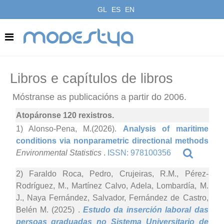
GL
ES
EN
modestya
Libros e capítulos de libros
Móstranse as publicacións a partir do 2006.
Atopáronse 120 rexistros.
1) Alonso-Pena, M.(2026).
Analysis of maritime
conditions via nonparametric directional methods
Environmental Statistics
.
ISSN: 978100356
2) Faraldo Roca, Pedro, Crujeiras, R.M., Pérez-
Rodríguez, M., Martínez Calvo, Adela, Lombardía, M.
J., Naya Fernández, Salvador, Fernández de Castro,
Belén M. (2025)
.
Estudo da inserción laboral das
persoas graduadas no Sistema Universitario de