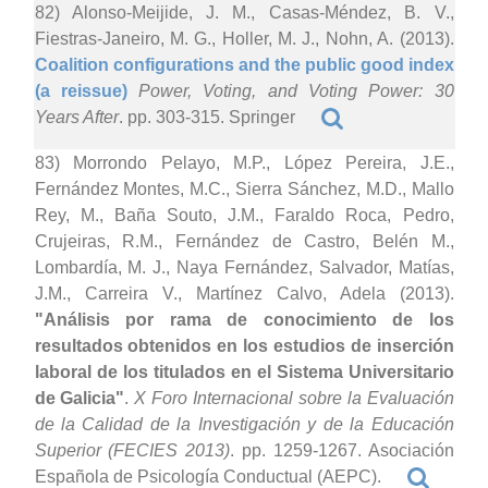
82) Alonso-Meijide, J. M., Casas-Méndez, B. V.,
Fiestras-Janeiro, M. G., Holler, M. J., Nohn, A. (2013).
Coalition configurations and the public good index
(a reissue)
Power, Voting, and Voting Power: 30
Years After
. pp. 303-315. Springer
83) Morrondo Pelayo, M.P., López Pereira, J.E.,
Fernández Montes, M.C., Sierra Sánchez, M.D., Mallo
Rey, M., Baña Souto, J.M., Faraldo Roca, Pedro,
Crujeiras, R.M., Fernández de Castro, Belén M.,
Lombardía, M. J., Naya Fernández, Salvador, Matías,
J.M., Carreira V., Martínez Calvo, Adela (2013).
"Análisis por rama de conocimiento de los
resultados obtenidos en los estudios de inserción
laboral de los titulados en el Sistema Universitario
de Galicia"
.
X Foro Internacional sobre la Evaluación
de la Calidad de la Investigación y de la Educación
Superior (FECIES 2013)
. pp. 1259-1267. Asociación
Española de Psicología Conductual (AEPC).