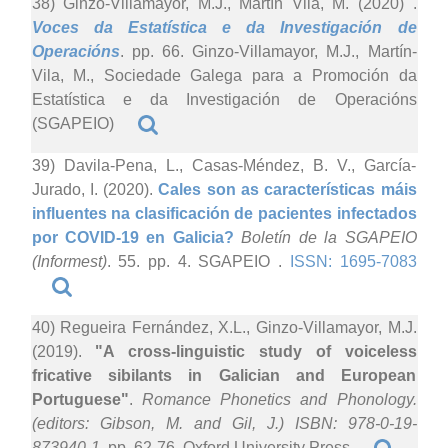
38) Ginzo-Villamayor, M.J., Martín Vila, M. (2020)
.
Voces da Estatística e da Investigación de
Operacións
. pp. 66. Ginzo-Villamayor, M.J., Martín-
Vila, M., Sociedade Galega para a Promoción da
Estatística e da Investigación de Operacións
(SGAPEIO)
39) Davila-Pena, L., Casas-Méndez, B. V., García-
Jurado, I. (2020).
Cales son as características máis
influentes na clasificación de pacientes infectados
por COVID-19 en Galicia?
Boletín de la SGAPEIO
(Informest)
. 55. pp. 4. SGAPEIO .
ISSN: 1695-7083
40) Regueira Fernández, X.L., Ginzo-Villamayor, M.J.
(2019).
"A cross-linguistic study of voiceless
fricative sibilants in Galician and European
Portuguese"
.
Romance Phonetics and Phonology.
(editors: Gibson, M. and Gil, J.) ISBN: 978-0-19-
873940-1
. pp. 62-76. Oxford University Press