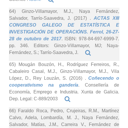
64) Ginzo-Villamayor, M.J., Naya Fernández,
Salvador, Tarrío-Saavedra, J. (2017)
.
ACTAS XIII
CONGRESO GALEGO DE ESTATÍSTICA E
INVESTIGACIÓN DE OPERACIÓNS. Ferrol, 26-27-
28 de outubro de 2017
. ISBN: 978-84-697-6999-7.
pp. 346. Editors: Ginzo-Villamayor, MJ; Naya-
Fernández, S.; Tarrío-Saavedra, J.
65) Mougán Bouzón, H., Rodríguez Ferreiros, R.,
Cabaleiro Casal, M.J., Ginzo-Villamayor, M.J., Vila
López, D., Rey Louzán, S. (2016)
.
Coñecendo o
cooperativismo na gandería
. Consellería de
Economía, Emprego e Industria. Xunta de Galicia.
Dep. Legal: C-889/2003
66) Faraldo Roca, Pedro, Crujeiras, R.M., Martínez
Calvo, Adela, Lombardía, M. J., Naya Fernández,
Salvador, Matías, J.M., Carreira V., Fernández de