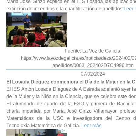
María José Ginzo explica en el IES Losada las aplicacion
extinción de incendios o la cuantificación de apellidos
Leer
Fuente: La Voz de Galicia.
https://www.lavozdegalicia.es/noticia/deza/2024/02/
apellidos/0003_202402D7C4996.htm
07/02/2024
El Losada Diéguez conmemora el Día de la Mujer en la C
El IES Antón Losada Diéguez de A Estrada adelantó ayer la
de la Muler y la Niña en la Ciencia, que se celebra este do
El alumnado de cuarto de la ESO y primero de Bachille
charla impartida por María José Ginzo Villamayor, profeso
Matemáticas de la USC e investigadora del Centro d
Tecnoloxía Matemática de Galicia.
Leer más