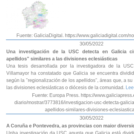
Fuente: GaliciaDigital. https://www.galiciadigital.com/n
30/05/2022
Una investigación de la USC detecta en Galicia c
apellidos" similares a las divisiones eclesiásticas
Una tesis desarrollada por la investigadora de la US
Villamayor ha constatado que Galicia se encuentra dividi
según la "regionalización de los apellidos", áreas que, a s
las divisiones eclesiásticas o diócesis de la comunidad.
Lee
Fuente: Europa Press. https://www.galiciapress.
diario/mostrar/3773816/investigacion-usc-detecta-galici
apellidos-similares-divisiones-eclesiastic
30/05/2022
A Coruña e Pontevedra, as provincias con maior diversi
Unha investigación da USC apunta que Galicia está dividi