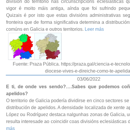
división do territorio nas circunscripcións eclesiástica
vigor é moito máis antiga, aínda que foi sufrindo pequ
Quizais é por isto que estas divisións administrativas s
fronteira que de forma significativa determina a distribuci
comúns en Galicia e outros territorios.
Leer más
Fuente: Praza Pública. https://praza.gal/ciencia-e-tecnol
diocese-vives-e-direiche-como-te-apelid
03/06/2022
E ti, de onde ves sendo?….Sabes que podemos coñe
apelidos?
O territorio de Galicia podería dividirse en cinco sectores se
distribución de apelidos. A densidade localizada de xente 
López ou Rodríguez destaca nalgunhas zonas de Galicia, u
resulta interesade ao coincidir coas divisións eclesiástica
más