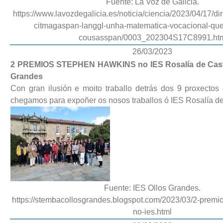
Fuente: La Voz de Galicia.
https://www.lavozdegalicia.es/noticia/ciencia/2023/04/17/dire
citmagaspan-langgl-unha-matematica-vocacional-que
cousasspan/0003_202304S17C8991.ht
26/03/2023
2 PREMIOS STEPHEN HAWKINS no IES Rosalía de Castr
Grandes
Con gran ilusión e moito traballo detrás dos 9 proxecto
chegamos para expoñer os nosos traballos ó IES Rosalía d
Fuente: IES Ollos Grandes.
https://stembacollosgrandes.blogspot.com/2023/03/2-premi
no-ies.html