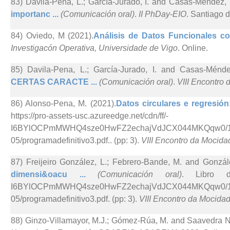
83) Davila-Pena, L.; García-Jurado, I. and Casas-Méndez, 
importanc ...
(Comunicación oral)
.
II PhDay-EIO
. Santiago 
84) Oviedo, M (2021).
Análisis de Datos Funcionales co
Investigacón Operativa, Universidade de Vigo
. Online.
85) Davila-Pena, L.; García-Jurado, I. and Casas-Ménde
CERTAS CARACTE ...
(Comunicación oral)
.
VIII Encontro
86) Alonso-Pena, M. (2021).
Datos circulares e regresión
https://pro-assets-usc.azureedge.net/cdn/ff/-
I6BYlOCPmMWHQ4sze0HwFZ2echajVdJCX044MKQqw0/1621
05/programadefinitivo3.pdf.. (pp: 3).
VIII Encontro da Mocida
87) Freijeiro González, L.; Febrero-Bande, M. and Gonzál
dimensi&oacu ...
(Comunicación oral)
. Libro de 
I6BYlOCPmMWHQ4sze0HwFZ2echajVdJCX044MKQqw0/1621
05/programadefinitivo3.pdf. (pp: 3).
VIII Encontro da Mocidad
88) Ginzo-Villamayor, M.J.; Gómez-Rúa, M. and Saavedra Ni