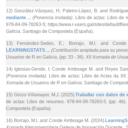
12) González-Vázquez, H; Pateiro-López, B. and Rodríguez
mediante ...
(Ponencia invitada)
. Libro de actas: Libro de
978-84-09-78263-5; https://www.r-users.gal/sites/default/files
Galicia
. Santiago de Compostela (España).
13) Fernández-Sedes, E.; Borrajo, M.I. and Cond
LEARNINGSTATS ...
(Contribución aceptada para su prese
Usuarios de R en Galicia. (pp: 33 - 36).
XII Xornada de Usuar
14) Iglesias-Gende, I; Conde Amboage M. and Reyes Sant
(Ponencia invitada)
. Libro de actas: Libro de Actas da XI
Xornada de Usuarios de R en Galicia
. Santiago de Compost
15) Ginzo-Villamayor, M.J. (2025).
Traballar con datos de x
de actas: Libro de resumos. 978-84-09-78263-5. (pp: 46)
Compostela (España).
16) Borrajo, M.I. and Conde Amboage M. (2024).
LearningSt
Xornada Interuniversitaria Galega de Innovación Docente,
. 