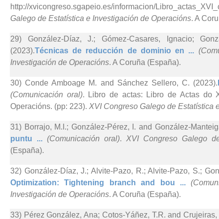
http://xvicongreso.sgapeio.es/informacion/Libro_actas_
Galego de Estatística e Investigación de Operacións
. A Cor
29) González-Díaz, J.; Gómez-Casares, Ignacio; Gonz
(2023).
Técnicas de reducción de dominio en ...
(Comu
Investigación de Operacións
. A Coruña (España).
30) Conde Amboage M. and Sánchez Sellero, C. (2023).
(Comunicación oral)
. Libro de actas: Libro de Actas do 
Operacións. (pp: 223).
XVI Congreso Galego de Estatística 
31) Borrajo, M.I.; González-Pérez, I. and González-Manteig
puntu ...
(Comunicación oral)
.
XVI Congreso Galego de 
(España).
32) González-Díaz, J.; Alvite-Pazo, R.; Alvite-Pazo, S.; G
Optimization: Tightening branch and bou ...
(Comuni
Investigación de Operacións
. A Coruña (España).
33) Pérez González, Ana; Cotos-Yáñez, T.R. and Crujeiras,