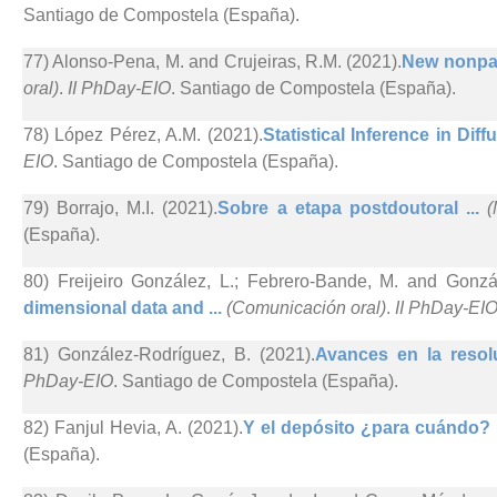
Santiago de Compostela (España).
77) Alonso-Pena, M. and Crujeiras, R.M. (2021).
New nonpara
oral)
.
II PhDay-EIO
. Santiago de Compostela (España).
78) López Pérez, A.M. (2021).
Statistical Inference in Dif
EIO
. Santiago de Compostela (España).
79) Borrajo, M.I. (2021).
Sobre a etapa postdoutoral ...
(
(España).
80) Freijeiro González, L.; Febrero-Bande, M. and Gonzá
dimensional data and ...
(Comunicación oral)
.
II PhDay-EI
81) González-Rodríguez, B. (2021).
Avances en la resol
PhDay-EIO
. Santiago de Compostela (España).
82) Fanjul Hevia, A. (2021).
Y el depósito ¿para cuándo? 
(España).