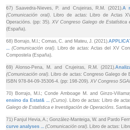
67) Saavedra-Nieves, P. and Crujeiras, R.M. (2021).
A n
(Comunicación oral)
. Libro de actas: Libro de Actas X
Operacións. (pp: 35).
XV Congreso Galego de Estatística 
(España).
68) Borrajo, M.I.; Comas, C. and Mateu, J. (2021).
APPLICA
...
(Comunicación oral)
. Libro de actas: Actas del XV C
Compostela (España).
69) Alonso-Pena, M. and Crujeiras, R.M. (2021).
Analiz
(Comunicación oral)
. Libro de actas: Congreso Galego de E
ISBN 978-84-09-35306-4. (pp: 198-209).
XV Congreso SGA
70) Borrajo, M.I.; Conde Amboage M. and Ginzo-Villamay
ensino da Estat& ...
(Curso)
. Libro de actas: Libro de ac
Galego de Estatística e Investigación de Operacións
. Santi
71) Fanjul Hevia, A.; González-Manteiga, W. and Pardo Fer
curve analyses ...
(Comunicación oral)
. Libro de actas: Lib