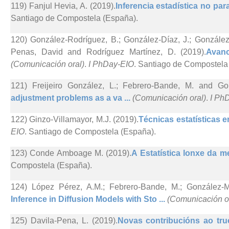
119) Fanjul Hevia, A. (2019).
Inferencia estadística no par
Santiago de Compostela (España).
120) González-Rodríguez, B.; González-Díaz, J.; González-
Penas, David and Rodríguez Martínez, D. (2019).
Avanc
(Comunicación oral)
.
I PhDay-EIO
. Santiago de Compostela
121) Freijeiro González, L.; Febrero-Bande, M. and Go
adjustment problems as a va ...
(Comunicación oral)
.
I Ph
122) Ginzo-Villamayor, M.J. (2019).
Técnicas estatísticas e
EIO
. Santiago de Compostela (España).
123) Conde Amboage M. (2019).
A Estatística lonxe da me
Compostela (España).
124) López Pérez, A.M.; Febrero-Bande, M.; González-M
Inference in Diffusion Models with Sto ...
(Comunicación o
125) Davila-Pena, L. (2019).
Novas contribucións ao truc