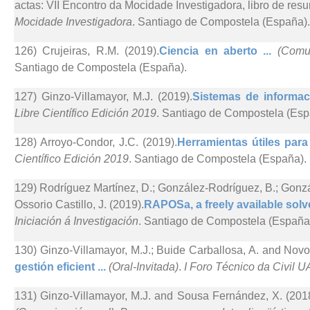
actas: VII Encontro da Mocidade Investigadora, libro de re
Mocidade Investigadora
. Santiago de Compostela (España).
126) Crujeiras, R.M. (2019).
Ciencia en aberto ...
(Comun
Santiago de Compostela (España).
127) Ginzo-Villamayor, M.J. (2019).
Sistemas de informac
Libre Científico Edición 2019
. Santiago de Compostela (Esp
128) Arroyo-Condor, J.C. (2019).
Herramientas útiles para
Científico Edición 2019
. Santiago de Compostela (España).
129) Rodríguez Martínez, D.; González-Rodríguez, B.; Gonz
Ossorio Castillo, J. (2019).
RAPOSa, a freely available solve
Iniciación á Investigación
. Santiago de Compostela (España
130) Ginzo-Villamayor, M.J.; Buide Carballosa, A. and Novo
gestión eficient ...
(Oral-Invitada)
.
I Foro Técnico da Civil UA
131) Ginzo-Villamayor, M.J. and Sousa Fernández, X. (2018