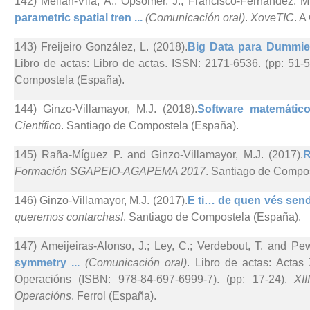
142) Meilán-Vila, A.; Opsomer, J.; Francisco-Fernández, M
parametric spatial tren ...
(Comunicación oral)
.
XoveTIC
. A
143) Freijeiro González, L. (2018).
Big Data para Dummies
Libro de actas: Libro de actas. ISSN: 2171-6536. (pp: 51-
Compostela (España).
144) Ginzo-Villamayor, M.J. (2018).
Software matemático 
Científico
. Santiago de Compostela (España).
145) Raña-Míguez P. and Ginzo-Villamayor, M.J. (2017).
R
Formación SGAPEIO-AGAPEMA 2017
. Santiago de Compo
146) Ginzo-Villamayor, M.J. (2017).
E ti… de quen vés send
queremos contarchas!
. Santiago de Compostela (España).
147) Ameijeiras-Alonso, J.; Ley, C.; Verdebout, T. and Pew
symmetry ...
(Comunicación oral)
. Libro de actas: Actas
Operacións (ISBN: 978-84-697-6999-7). (pp: 17-24).
XI
Operacións
. Ferrol (España).