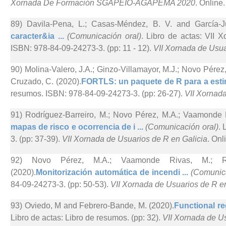
Xornada De Formación SGAPEIO-AGAPEMA 2020
. Online.
89) Davila-Pena, L.; Casas-Méndez, B. V. and García-Ju
caracter&ia ...
(Comunicación oral)
. Libro de actas: VII 
ISBN: 978-84-09-24273-3. (pp: 11 - 12).
VII Xornada de Usua
90) Molina-Valero, J.A.; Ginzo-Villamayor, M.J.; Novo Pérez
Cruzado, C. (2020).
FORTLS: un paquete de R para a estim
resumos. ISBN: 978-84-09-24273-3. (pp: 26-27).
VII Xornada
91) Rodríguez-Barreiro, M.; Novo Pérez, M.A.; Vaamonde R
mapas de risco e ocorrencia de i ...
(Comunicación oral)
. 
3. (pp: 37-39).
VII Xornada de Usuarios de R en Galicia
. Onl
92) Novo Pérez, M.A.; Vaamonde Rivas, M.; Rodr
(2020).
Monitorización automática de incendi ...
(Comunica
84-09-24273-3. (pp: 50-53).
VII Xornada de Usuarios de R en
93) Oviedo, M and Febrero-Bande, M. (2020).
Functional re
Libro de actas: Libro de resumos. (pp: 32).
VII Xornada de Us