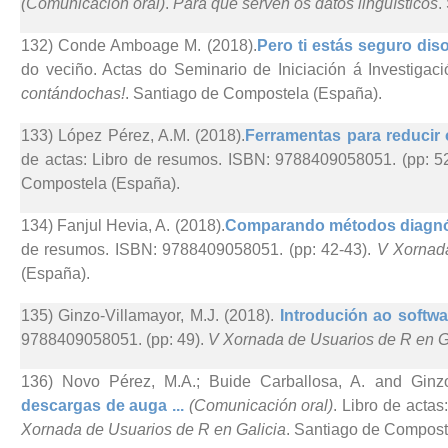
(Comunicación oral)
.
Para que serven os datos lingüísticos
.
132) Conde Amboage M. (2018).
Pero ti estás seguro diso
do veciño. Actas do Seminario de Iniciación á Investigaci
contándochas!
. Santiago de Compostela (España).
133) López Pérez, A.M. (2018).
Ferramentas para reducir 
de actas: Libro de resumos. ISBN: 9788409058051. (pp: 5
Compostela (España).
134) Fanjul Hevia, A. (2018).
Comparando métodos diagnós
de resumos. ISBN: 9788409058051. (pp: 42-43).
V Xornada
(España).
135) Ginzo-Villamayor, M.J. (2018).
Introdución ao softwar
9788409058051. (pp: 49).
V Xornada de Usuarios de R en G
136) Novo Pérez, M.A.; Buide Carballosa, A. and Ginzo-
descargas de auga ...
(Comunicación oral)
. Libro de acta
Xornada de Usuarios de R en Galicia
. Santiago de Compost