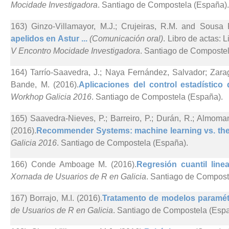
Mocidade Investigadora
. Santiago de Compostela (España).
163) Ginzo-Villamayor, M.J.; Crujeiras, R.M. and Sousa 
apelidos en Astur ...
(Comunicación oral)
. Libro de actas:
V Encontro Mocidade Investigadora
. Santiago de Compostel
164) Tarrío-Saavedra, J.; Naya Fernández, Salvador; Zara
Bande, M. (2016).
Aplicaciones del control estadístico 
Workhop Galicia 2016
. Santiago de Compostela (España).
165) Saavedra-Nieves, P.; Barreiro, P.; Durán, R.; Almoman
(2016).
Recommender Systems: machine learning vs. theo
Galicia 2016
. Santiago de Compostela (España).
166) Conde Amboage M. (2016).
Regresión cuantil line
Xornada de Usuarios de R en Galicia
. Santiago de Compost
167) Borrajo, M.I. (2016).
Tratamento de modelos paramétr
de Usuarios de R en Galicia
. Santiago de Compostela (Espa