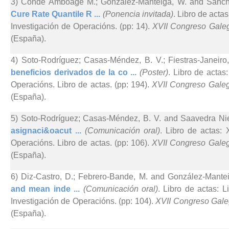
3) Conde Amboage M.; González-Manteiga, W. and Sánche
Cure Rate Quantile R ...
(Ponencia invitada)
. Libro de acta
Investigación de Operacións. (pp: 14).
XVII Congreso Galeg
(España).
4) Soto-Rodríguez; Casas-Méndez, B. V.; Fiestras-Janeiro
beneficios derivados de la co ...
(Poster)
. Libro de actas
Operacións. Libro de actas. (pp: 194).
XVII Congreso Galego
(España).
5) Soto-Rodríguez; Casas-Méndez, B. V. and Saavedra Nie
asignaci&oacut ...
(Comunicación oral)
. Libro de actas:
Operacións. Libro de actas. (pp: 106).
XVII Congreso Galego
(España).
6) Diz-Castro, D.; Febrero-Bande, M. and González-Mantei
and mean inde ...
(Comunicación oral)
. Libro de actas: 
Investigación de Operacións. (pp: 104).
XVII Congreso Galeg
(España).