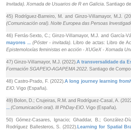
Invitada)
.
Xornada de Usuarios de R en Galicia
. Santiago d
45) Rodríguez-Barreiro, M. and Ginzo-Villamayor, M.J. (20
(Comunicación oral)
.
Noite Europea das Persoas Investigad
46) Ferrás-Sexto, C.; Ginzo-Villamayor, M.J. and García-Vá
mayores ...
(Póster - invitada)
. Libro de actas: Libro de A
Epistemoloxías feministas en acción - XUGeX - Xornada Uni
47) Ginzo-Villamayor, M.J. (2022).
A transversalidade da Est
Formación SGAPEIO-AGAPEMA 2022
. Santiago de Compo
48) Castro-Prado, F. (2022).
A long journey learning from/w
EIO
. Vigo (España).
49) Bolon, D.; Crujeiras, R.M. and Rodríguez-Casal, A. (2022
...
(Comunicación oral)
.
III PhDay-EIO
. Vigo (España).
50) Gómez-Casares, Ignacio; Ghaddar, B.; González-Día
Rodríguez Ballesteros, S. (2022).
Learning for Spatial Br