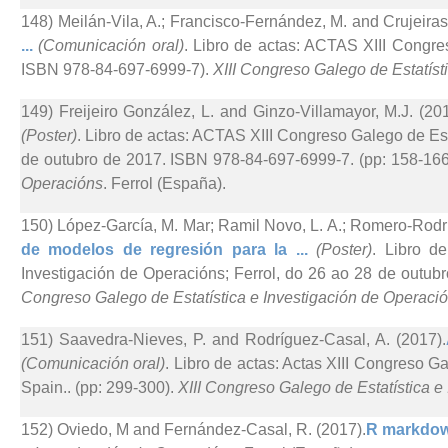
148) Meilán-Vila, A.; Francisco-Fernández, M. and Crujeiras
...
(Comunicación oral)
. Libro de actas: ACTAS XIII Congre
ISBN 978-84-697-6999-7).
XIII Congreso Galego de Estatíst
149) Freijeiro González, L. and Ginzo-Villamayor, M.J. (201
(Poster)
. Libro de actas: ACTAS XIII Congreso Galego de Est
de outubro de 2017. ISBN 978-84-697-6999-7. (pp: 158-16
Operacións
. Ferrol (España).
150) López-García, M. Mar; Ramil Novo, L. A.; Romero-Rodr
de modelos de regresión para la ...
(Poster)
. Libro d
Investigación de Operacións; Ferrol, do 26 ao 28 de outub
Congreso Galego de Estatística e Investigación de Operaci
151) Saavedra-Nieves, P. and Rodríguez-Casal, A. (2017).
(Comunicación oral)
. Libro de actas: Actas XIII Congreso Ga
Spain.. (pp: 299-300).
XIII Congreso Galego de Estatística e
152) Oviedo, M and Fernández-Casal, R. (2017).
R markdow