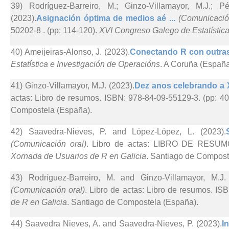
39) Rodríguez-Barreiro, M.; Ginzo-Villamayor, M.J.; P
(2023).
Asignación óptima de medios aé ...
(Comunicació
50202-8 . (pp: 114-120).
XVI Congreso Galego de Estatística
40) Ameijeiras-Alonso, J. (2023).
Conectando R con outras 
Estatística e Investigación de Operacións
. A Coruña (España
41) Ginzo-Villamayor, M.J. (2023).
Dez anos celebrando a 
actas: Libro de resumos. ISBN: 978-84-09-55129-3. (pp: 40
Compostela (España).
42) Saavedra-Nieves, P. and López-López, L. (2023).
(Comunicación oral)
. Libro de actas: LIBRO DE RESUMO
Xornada de Usuarios de R en Galicia
. Santiago de Compost
43) Rodríguez-Barreiro, M. and Ginzo-Villamayor, M.J.
(Comunicación oral)
. Libro de actas: Libro de resumos. IS
de R en Galicia
. Santiago de Compostela (España).
44) Saavedra Nieves, A. and Saavedra-Nieves, P. (2023).
I