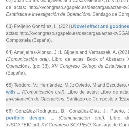
62) Juan Carlos Gonçalves and Casas-Méndez, B. V. (2021
de actas: http://xvcongreso.sgapeio.es/descargas/actas-
Estatística e Investigación de Operacións
. Santiago de Com
63) Freijeiro González, L. (2021).
Novel effect and goodness-
actas: http://xvcongreso.sgapeio.es/descargas/actas-xvSGA
Compostela (España).
64) Ameijeiras-Alonso, J.; I. Gijbels and Verhasselt, A. (2021
(Comunicación oral)
. Libro de actas: Book of Abstracts
Operacións. (pp: 33).
XV Congreso Galego de Estatística 
(España).
65) Teodoro, V.; Hernández, M.J.; Oviedo, M and Escudero, 
with ...
(Comunicación oral)
. Libro de actas: Libro de act
Investigación de Operacións
. Santiago de Compostela (Esp
66) González-Rodríguez, B.; González-Díaz, J.; Puerto, 
portfolio design: ...
(Comunicación oral)
. Libro de 
xvSGAPEIO.pdf.
XV Congreso SGAPEIO
. Santiago de Com