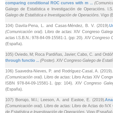
comparing conditional ROC curves with m ...
(Comunica
Galego de Estatística e Investigación de Operacións. I.S
Galego de Estatística e Investigación de Operacións
. Vigo (
104) Davila-Pena, L. and Casas-Méndez, B. V. (2019).
U
(Comunicación oral)
. Libro de actas: XIV Congreso Galego
actas I.S.B.N.: 978-84-09-15581-1. (pp: 20).
XIV Congreso Ga
(España).
105) Oviedo, M; Roca Pardiñas, Javier; Cabo, C. and Ordóñ
through functio ...
(Poster)
.
XIV Congreso Galego de Estatís
106) Saavedra-Nieves, P. and Rodríguez-Casal, A. (2019).
(Comunicación oral)
. Libro de actas: Libro Actas XIV Cong
ISBN 978-84-09-15581-1. (pp: 104).
XIV Congreso Galeg
(España).
107) Borrajo, M.I.; Leeson, A. and Eastoe, E. (2019).
Ana
(Comunicación oral)
. Libro de actas: Libro de Actas do I
de Estatística e Investigación de Operacións
. Vigo (España)