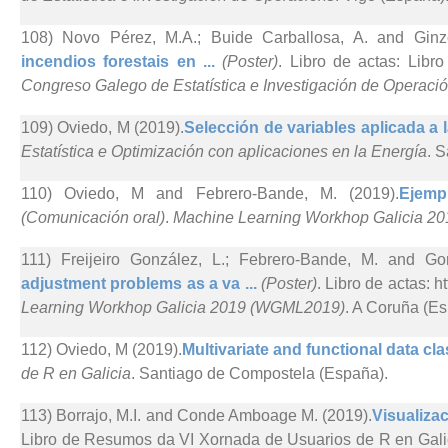
108) Novo Pérez, M.A.; Buide Carballosa, A. and Ginzo-
incendios forestais en ...
(Poster)
. Libro de actas: Libr
Congreso Galego de Estatística e Investigación de Operaci
109) Oviedo, M (2019).
Selección de variables aplicada a l
Estatística e Optimización con aplicaciones en la Energía
. 
110) Oviedo, M and Febrero-Bande, M. (2019).
Ejemp
(Comunicación oral)
.
Machine Learning Workhop Galicia 
111) Freijeiro González, L.; Febrero-Bande, M. and Go
adjustment problems as a va ...
(Poster)
. Libro de actas: 
Learning Workhop Galicia 2019 (WGML2019)
. A Coruña (Es
112) Oviedo, M (2019).
Multivariate and functional data clas
de R en Galicia
. Santiago de Compostela (España).
113) Borrajo, M.I. and Conde Amboage M. (2019).
Visualizac
Libro de Resumos da VI Xornada de Usuarios de R en Galic