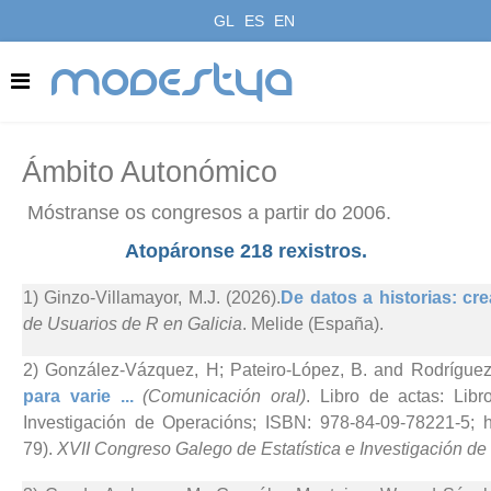
GL
ES
EN
modestya
Ámbito Autonómico
Móstranse os congresos a partir do 2006.
Atopáronse 218 rexistros.
1) Ginzo-Villamayor, M.J. (2026).
De datos a historias: cre
de Usuarios de R en Galicia
. Melide (España).
2) González-Vázquez, H; Pateiro-López, B. and Rodríguez-
para varie ...
(Comunicación oral)
. Libro de actas: Lib
Investigación de Operacións; ISBN: 978-84-09-78221-5; htt
79).
XVII Congreso Galego de Estatística e Investigación d