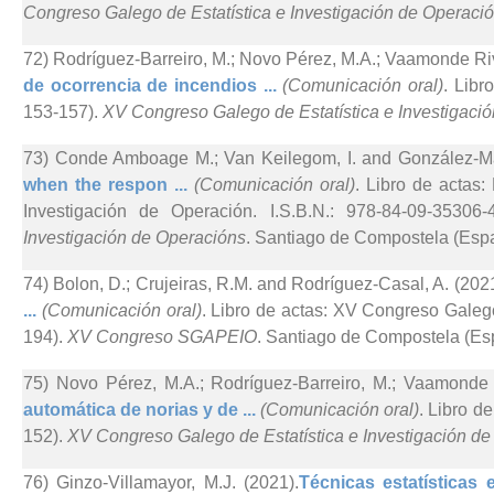
Congreso Galego de Estatística e Investigación de Operaci
72) Rodríguez-Barreiro, M.; Novo Pérez, M.A.; Vaamonde Riv
de ocorrencia de incendios ...
(Comunicación oral)
. Libr
153-157).
XV Congreso Galego de Estatística e Investigaci
73) Conde Amboage M.; Van Keilegom, I. and González-Ma
when the respon ...
(Comunicación oral)
. Libro de actas
Investigación de Operación. I.S.B.N.: 978-84-09-35306-
Investigación de Operacións
. Santiago de Compostela (Esp
74) Bolon, D.; Crujeiras, R.M. and Rodríguez-Casal, A. (2021
...
(Comunicación oral)
. Libro de actas: XV Congreso Galego
194).
XV Congreso SGAPEIO
. Santiago de Compostela (Es
75) Novo Pérez, M.A.; Rodríguez-Barreiro, M.; Vaamonde 
automática de norias y de ...
(Comunicación oral)
. Libro d
152).
XV Congreso Galego de Estatística e Investigación d
76) Ginzo-Villamayor, M.J. (2021).
Técnicas estatísticas