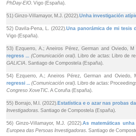
PhDay-EIO
. Vigo (España).
51) Ginzo-Villamayor, M.J. (2022).
Unha investigación atípic
52) Davila-Pena, L. (2022).
Una panorámica de mi tesis d
Vigo (España).
53) Ezquerro, A.; Aneiros Pérez, German and Oviedo, M 
regress ...
(Comunicación oral)
. Libro de actas: Libro de r
GALICIA
. Santiago de Compostela (España).
54) Ezquerro, A.; Aneiros Pérez, German and Oviedo, 
regressi ...
(Comunicación oral)
. Libro de actas: Proceedin
Congreso XoveTIC
. A Coruña (España).
55) Borrajo, M.I. (2022).
Estatística e o azar nas probas d
Investigadoras
. Santiago de Compostela (España).
56) Ginzo-Villamayor, M.J. (2022).
As matemáticas unha f
Europea das Persoas Investigadoras
. Santiago de Compost