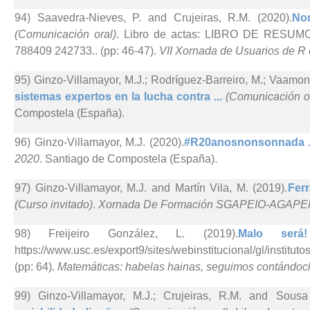
94) Saavedra-Nieves, P. and Crujeiras, R.M. (2020).
Non
(Comunicación oral)
. Libro de actas: LIBRO DE RESUMOS
788409 242733.. (pp: 46-47).
VII Xornada de Usuarios de R 
95) Ginzo-Villamayor, M.J.; Rodríguez-Barreiro, M.; Vaamo
sistemas expertos en la lucha contra ...
(Comunicación o
Compostela (España).
96) Ginzo-Villamayor, M.J. (2020).
#R20anosnonsonnada .
2020
. Santiago de Compostela (España).
97) Ginzo-Villamayor, M.J. and Martín Vila, M. (2019).
Fer
(Curso invitado)
.
Xornada De Formación SGAPEIO-AGAPE
98) Freijeiro González, L. (2019).
Malo ser
https://www.usc.es/export9/sites/webinstitucional/gl/instit
(pp: 64).
Matemáticas: habelas hainas, seguimos contándoc
99) Ginzo-Villamayor, M.J.; Crujeiras, R.M. and Sousa