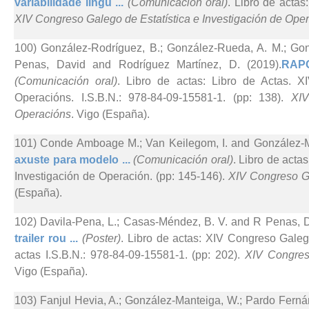
variabilidade lingü ...
(Comunicación oral)
. Libro de actas
XIV Congreso Galego de Estatística e Investigación de Ope
100) González-Rodríguez, B.; González-Rueda, A. M.; Gonzá
Penas, David and Rodríguez Martínez, D. (2019).
RAPO
(Comunicación oral)
. Libro de actas: Libro de Actas. X
Operacións. I.S.B.N.: 978-84-09-15581-1. (pp: 138).
XIV
Operacións
. Vigo (España).
101) Conde Amboage M.; Van Keilegom, I. and González-M
axuste para modelo ...
(Comunicación oral)
. Libro de acta
Investigación de Operación. (pp: 145-146).
XIV Congreso Ga
(España).
102) Davila-Pena, L.; Casas-Méndez, B. V. and R Penas, D
trailer rou ...
(Poster)
. Libro de actas: XIV Congreso Galeg
actas I.S.B.N.: 978-84-09-15581-1. (pp: 202).
XIV Congreso
Vigo (España).
103) Fanjul Hevia, A.; González-Manteiga, W.; Pardo Ferná