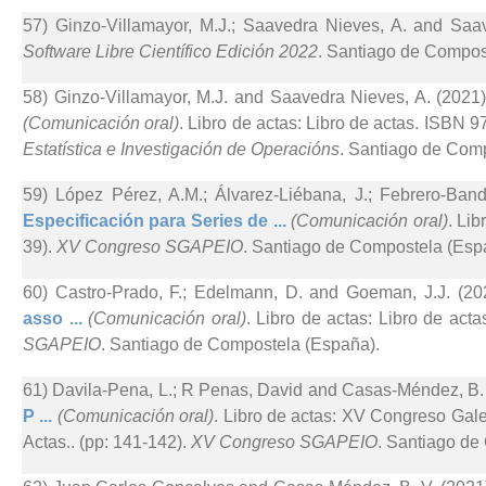
57) Ginzo-Villamayor, M.J.; Saavedra Nieves, A. and Saav
Software Libre Científico Edición 2022
. Santiago de Compos
58) Ginzo-Villamayor, M.J. and Saavedra Nieves, A. (2021)
(Comunicación oral)
. Libro de actas: Libro de actas. ISBN 
Estatística e Investigación de Operacións
. Santiago de Com
59) López Pérez, A.M.; Álvarez-Liébana, J.; Febrero-Ban
Especificación para Series de ...
(Comunicación oral)
. Li
39).
XV Congreso SGAPEIO
. Santiago de Compostela (Esp
60) Castro-Prado, F.; Edelmann, D. and Goeman, J.J. (20
asso ...
(Comunicación oral)
. Libro de actas: Libro de act
SGAPEIO
. Santiago de Compostela (España).
61) Davila-Pena, L.; R Penas, David and Casas-Méndez, B. 
P ...
(Comunicación oral)
. Libro de actas: XV Congreso Gale
Actas.. (pp: 141-142).
XV Congreso SGAPEIO
. Santiago de