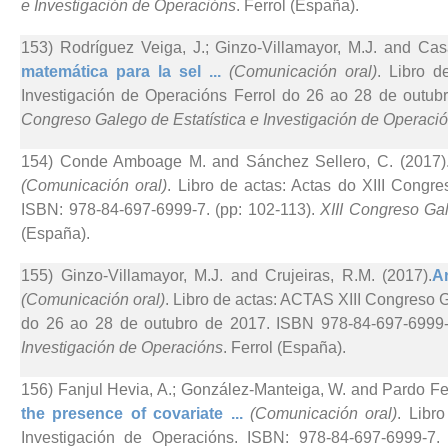
e Investigación de Operacións
. Ferrol (España).
153) Rodríguez Veiga, J.; Ginzo-Villamayor, M.J. and Cas
matemática para la sel ...
(Comunicación oral)
. Libro d
Investigación de Operacións Ferrol do 26 ao 28 de outub
Congreso Galego de Estatística e Investigación de Operaci
154) Conde Amboage M. and Sánchez Sellero, C. (2017)
(Comunicación oral)
. Libro de actas: Actas do XIII Congr
ISBN: 978-84-697-6999-7. (pp: 102-113).
XIII Congreso Gal
(España).
155) Ginzo-Villamayor, M.J. and Crujeiras, R.M. (2017).
A
(Comunicación oral)
. Libro de actas: ACTAS XIII Congreso G
do 26 ao 28 de outubro de 2017. ISBN 978-84-697-6999-
Investigación de Operacións
. Ferrol (España).
156) Fanjul Hevia, A.; González-Manteiga, W. and Pardo Fe
the presence of covariate ...
(Comunicación oral)
. Libr
Investigación de Operacións. ISBN: 978-84-697-6999-7.