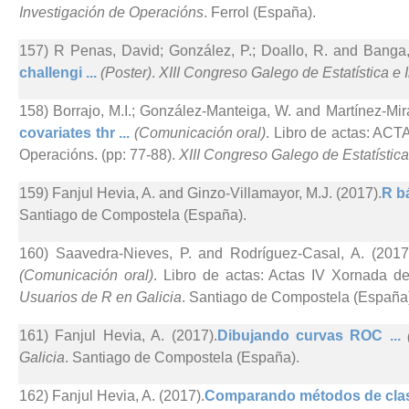
Investigación de Operacións
. Ferrol (España).
157) R Penas, David; González, P.; Doallo, R. and Banga,
challengi ...
(Poster)
.
XIII Congreso Galego de Estatística e
158) Borrajo, M.I.; González-Manteiga, W. and Martínez-Mir
covariates thr ...
(Comunicación oral)
. Libro de actas: ACT
Operacións. (pp: 77-88).
XIII Congreso Galego de Estatístic
159) Fanjul Hevia, A. and Ginzo-Villamayor, M.J. (2017).
R bá
Santiago de Compostela (España).
160) Saavedra-Nieves, P. and Rodríguez-Casal, A. (2017
(Comunicación oral)
. Libro de actas: Actas IV Xornada d
Usuarios de R en Galicia
. Santiago de Compostela (España
161) Fanjul Hevia, A. (2017).
Dibujando curvas ROC ...
Galicia
. Santiago de Compostela (España).
162) Fanjul Hevia, A. (2017).
Comparando métodos de clasif