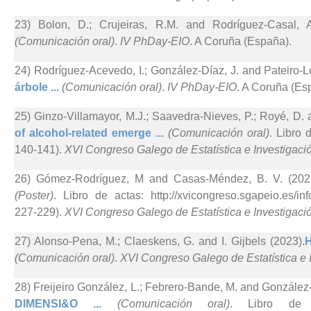
23) Bolon, D.; Crujeiras, R.M. and Rodríguez-Casal, A
(Comunicación oral)
.
IV PhDay-EIO
. A Coruña (España).
24) Rodríguez-Acevedo, I.; González-Díaz, J. and Pateiro-L
árbole ...
(Comunicación oral)
.
IV PhDay-EIO
. A Coruña (Es
25) Ginzo-Villamayor, M.J.; Saavedra-Nieves, P.; Royé, D.
of alcohol-related emerge ...
(Comunicación oral)
. Libro 
140-141).
XVI Congreso Galego de Estatística e Investigac
26) Gómez-Rodríguez, M and Casas-Méndez, B. V. (202
(Poster)
. Libro de actas: http://xvicongreso.sgapeio.es/
227-229).
XVI Congreso Galego de Estatística e Investigac
27) Alonso-Pena, M.; Claeskens, G. and I. Gijbels (2023).
H
(Comunicación oral)
.
XVI Congreso Galego de Estatística e 
28) Freijeiro González, L.; Febrero-Bande, M. and González
DIMENSI&O ...
(Comunicación oral)
. Libro de a