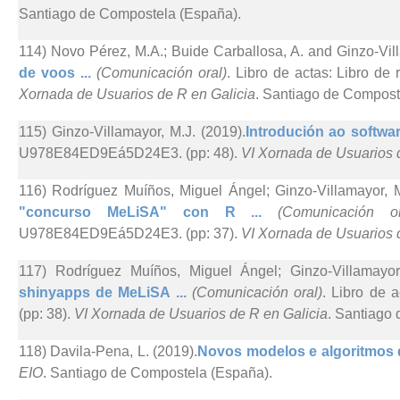
Santiago de Compostela (España).
114) Novo Pérez, M.A.; Buide Carballosa, A. and Ginzo-Vill
de voos ...
(Comunicación oral)
. Libro de actas: Libro 
Xornada de Usuarios de R en Galicia
. Santiago de Compost
115) Ginzo-Villamayor, M.J. (2019).
Introdución ao softwar
U978E84ED9Eá5D24E3. (pp: 48).
VI Xornada de Usuarios 
116) Rodríguez Muíños, Miguel Ángel; Ginzo-Villamayor, 
"concurso MeLiSA" con R ...
(Comunicación or
U978E84ED9Eá5D24E3. (pp: 37).
VI Xornada de Usuarios 
117) Rodríguez Muíños, Miguel Ángel; Ginzo-Villamayo
shinyapps de MeLiSA ...
(Comunicación oral)
. Libro de
(pp: 38).
VI Xornada de Usuarios de R en Galicia
. Santiago
118) Davila-Pena, L. (2019).
Novos modelos e algoritmos d
EIO
. Santiago de Compostela (España).