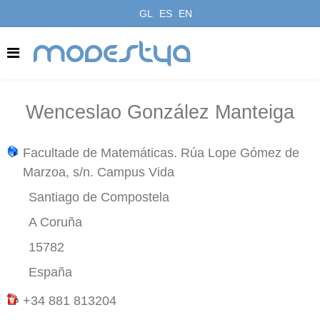
GL
ES
EN
modestya
Wenceslao González Manteiga
Facultade de Matemáticas. Rúa Lope Gómez de
Marzoa, s/n. Campus Vida
Santiago de Compostela
A Coruña
15782
España
+34 881 813204