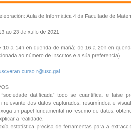
elebración: Aula de Informática 4 da Facultade de Mat
13 ao 23 de xullo de 2021
de 10 a 14h en quenda de mañá; de 16 a 20h en quend
cionada ao número de inscritos e a súa preferencia)
uscveran-curso-r@usc.gal
VOS
“sociedade datificada” todo se cuantifica, e faise 
n relevante dos datos capturados, resumíndoa e visual
a xoga un papel fundamental no resumo de datos, obten
plicar a realidade.
xía estatística precisa de ferramentas para a extracci