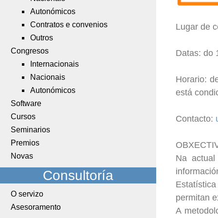
Autonómicos
Contratos e convenios
Lugar de c
Outros
Congresos
Datas: do 
Internacionais
Nacionais
Horario: 
Autonómicos
está condi
Software
Cursos
Contacto:
Seminarios
Premios
OBXECTI
Novas
Na actual 
informació
Consultoría
Estatístic
O servizo
permitan ex
Asesoramento
A metodolo