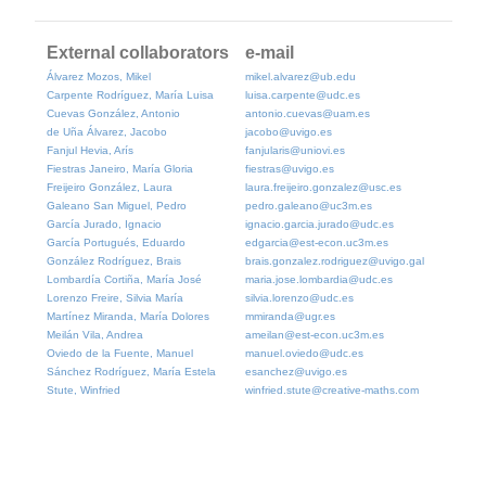
External collaborators
e-mail
Álvarez Mozos, Mikel
mikel.alvarez@ub.edu
Carpente Rodríguez, María Luisa
luisa.carpente@udc.es
Cuevas González, Antonio
antonio.cuevas@uam.es
de Uña Álvarez, Jacobo
jacobo@uvigo.es
Fanjul Hevia, Arís
fanjularis@uniovi.es
Fiestras Janeiro, María Gloria
fiestras@uvigo.es
Freijeiro González, Laura
laura.freijeiro.gonzalez@usc.es
Galeano San Miguel, Pedro
pedro.galeano@uc3m.es
García Jurado, Ignacio
ignacio.garcia.jurado@udc.es
García Portugués, Eduardo
edgarcia@est-econ.uc3m.es
González Rodríguez, Brais
brais.gonzalez.rodriguez@uvigo.gal
Lombardía Cortiña, María José
maria.jose.lombardia@udc.es
Lorenzo Freire, Silvia María
silvia.lorenzo@udc.es
Martínez Miranda, María Dolores
mmiranda@ugr.es
Meilán Vila, Andrea
ameilan@est-econ.uc3m.es
Oviedo de la Fuente, Manuel
manuel.oviedo@udc.es
Sánchez Rodríguez, María Estela
esanchez@uvigo.es
Stute, Winfried
winfried.stute@creative-maths.com
Copyright © 2019. Modestya Rights Reserved.