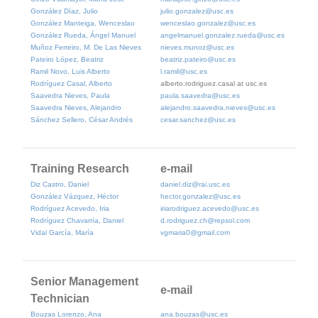
González Díaz, Julio
julio.gonzalez@usc.es
González Manteiga, Wenceslao
wenceslao.gonzalez@usc.es
González Rueda, Ángel Manuel
angelmanuel.gonzalez.rueda@usc.es
Muñoz Ferreiro, M. De Las Nieves
nieves.munoz@usc.es
Pateiro López, Beatriz
beatriz.pateiro@usc.es
Ramil Novo, Luis Alberto
l.ramil@usc.es
Rodríguez Casal, Alberto
alberto.rodriguez.casal at usc.es
Saavedra Nieves, Paula
paula.saavedra@usc.es
Saavedra Nieves, Alejandro
alejandro.saavedra.nieves@usc.es
Sánchez Sellero, César Andrés
cesar.sanchez@usc.es
Training Research
e-mail
Diz Castro, Daniel
daniel.diz@rai.usc.es
González Vázquez, Héctor
hector.gonzalez@usc.es
Rodríguez Acevedo, Iria
iriarodriguez.acevedo@usc.es
Rodríguez Chavarría, Daniel
d.rodriguez.ch@repsol.com
Vidal García, María
vgmaria0@gmail.com
Senior Management
e-mail
Technician
Bouzas Lorenzo, Ana
ana.bouzas@usc.es