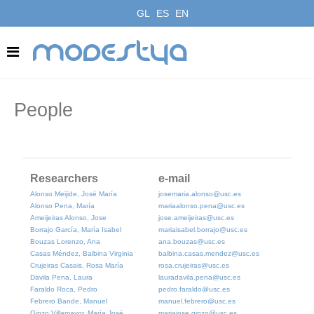
GL
ES
EN
modestya
People
Researchers
e-mail
Alonso Meijide, José María
josemaria.alonso@usc.es
Alonso Pena, María
mariaalonso.pena@usc.es
Ameijeiras Alonso, Jose
jose.ameijeiras@usc.es
Borrajo García, María Isabel
mariaisabel.borrajo@usc.es
Bouzas Lorenzo, Ana
ana.bouzas@usc.es
Casas Méndez, Balbina Virginia
balbina.casas.mendez@usc.es
Crujeiras Casais, Rosa María
rosa.crujeiras@usc.es
Davila Pena, Laura
lauradavila.pena@usc.es
Faraldo Roca, Pedro
pedro.faraldo@usc.es
Febrero Bande, Manuel
manuel.febrero@usc.es
Ginzo Villamayor, María José
mariajose.ginzo@usc.es