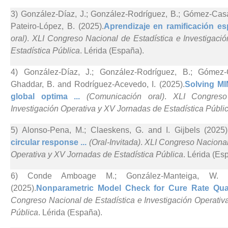
3) González-Díaz, J.; González-Rodríguez, B.; Gómez-Casa
Pateiro-López, B. (2025).
Aprendizaje en ramificación espa
oral)
.
XLI Congreso Nacional de Estadística e Investigaci
Estadística Pública
. Lérida (España).
4) González-Díaz, J.; González-Rodríguez, B.; Gómez-Ca
Ghaddar, B. and Rodríguez-Acevedo, I. (2025).
Solving MI
global optima ...
(Comunicación oral)
.
XLI Congreso
Investigación Operativa y XV Jornadas de Estadística Públi
5) Alonso-Pena, M.; Claeskens, G. and I. Gijbels (2025)
circular response ...
(Oral-Invitada)
.
XLI Congreso Nacional 
Operativa y XV Jornadas de Estadística Pública
. Lérida (Es
6) Conde Amboage M.; González-Manteiga, W. 
(2025).
Nonparametric Model Check for Cure Rate Quan
Congreso Nacional de Estadística e Investigación Operativ
Pública
. Lérida (España).