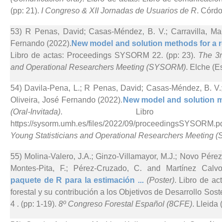
(pp: 21).
I Congreso & XII Jornadas de Usuarios de R
. Córd
53) R Penas, David; Casas-Méndez, B. V.; Carravilla, Mar
Fernando (2022).
New model and solution methods for a ro
Libro de actas: Proceedings SYSORM 22. (pp: 23).
The 3r
and Operational Researchers Meeting (SYSORM)
. Elche (E
54) Davila-Pena, L.; R Penas, David; Casas-Méndez, B. V.;
Oliveira, José Fernando (2022).
New model and solution me
(Oral-Invitada)
. Libro de
https://sysorm.umh.es/files/2022/09/proceedingsSYSORM.p
Young Statisticians and Operational Researchers Meeting
55) Molina-Valero, J.A.; Ginzo-Villamayor, M.J.; Novo Pérez
Montes-Pita, F.; Pérez-Cruzado, C. and Martínez Calvo
paquete de R para la estimación ...
(Poster)
. Libro de ac
forestal y su contribución a los Objetivos de Desarrollo So
4 . (pp: 1-19).
8º Congreso Forestal Español (8CFE)
. Lleida