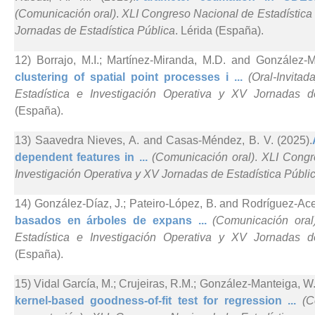
(Comunicación oral)
.
XLI Congreso Nacional de Estadística 
Jornadas de Estadística Pública
. Lérida (España).
12) Borrajo, M.I.; Martínez-Miranda, M.D. and González-M
clustering of spatial point processes i ...
(Oral-Invitada
Estadística e Investigación Operativa y XV Jornadas d
(España).
13) Saavedra Nieves, A. and Casas-Méndez, B. V. (2025).
dependent features in ...
(Comunicación oral)
.
XLI Congr
Investigación Operativa y XV Jornadas de Estadística Públi
14) González-Díaz, J.; Pateiro-López, B. and Rodríguez-Ace
basados en árboles de expans ...
(Comunicación oral
Estadística e Investigación Operativa y XV Jornadas d
(España).
15) Vidal García, M.; Crujeiras, R.M.; González-Manteiga, W.
kernel-based goodness-of-fit test for regression ...
(C