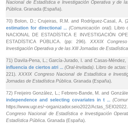
Nacional de Estadística e Investigación Operativa y de la
Pública
. Granada (España).
70) Bolon, D.; Crujeiras, R.M. and Rodríguez-Casal, A. (
estimation for directional ...
(Comunicación oral)
. Libr
NACIONAL DE ESTADÍSTICA E INVESTIGACIÓN OPE
ESTADÍSTICA PÚBLICA. (pp: 296).
XXXIX Congreso 
Investigación Operativa y de las XIII Jornadas de Estadístic
71) Davila-Pena, L.; García-Jurado, I. and Casas-Méndez, 
influencia de ciertos atri ...
(Oral-Invitada)
. Libro de actas
221).
XXXIX Congreso Nacional de Estadística e Investig
Jornadas de Estadística Pública
. Granada (España).
72) Freijeiro González, L.; Febrero-Bande, M. and Gonzále
independence and selecting covariates in t ...
(Comun
https://www.ugr.es/~organizador.seio2022/Actas_SEI
Congreso Nacional de Estadística e Investigación Operat
Estadística Pública
. Granada (España).