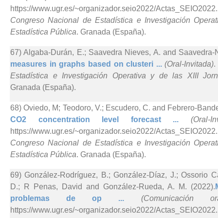
https://www.ugr.es/~organizador.seio2022/Actas_SEI
Congreso Nacional de Estadística e Investigación Operat
Estadística Pública
. Granada (España).
67) Algaba-Durán, E.; Saavedra Nieves, A. and Saavedra-N
measures in graphs based on clusteri ...
(Oral-Invitada)
Estadística e Investigación Operativa y de las XIII Jor
Granada (España).
68) Oviedo, M; Teodoro, V.; Escudero, C. and Febrero-Bande
CO2 concentration level forecast ...
(Oral-In
https://www.ugr.es/~organizador.seio2022/Actas_SEI
Congreso Nacional de Estadística e Investigación Operat
Estadística Pública
. Granada (España).
69) González-Rodríguez, B.; González-Díaz, J.; Ossorio Cas
D.; R Penas, David and González-Rueda, A. M. (2022).
problemas de op ...
(Comunicación ora
https://www.ugr.es/~organizador.seio2022/Actas_SEIO2