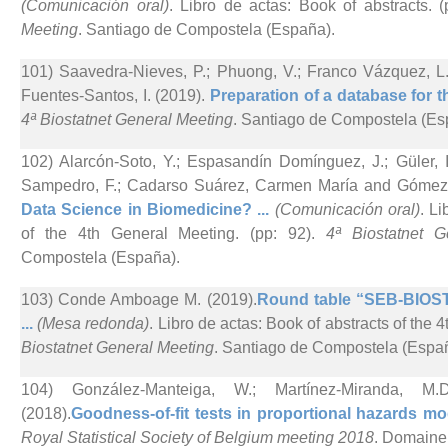
(Comunicación oral)
. Libro de actas: Book of abstracts. 
Meeting
. Santiago de Compostela (España).
101) Saavedra-Nieves, P.; Phuong, V.; Franco Vázquez, L
Fuentes-Santos, I. (2019).
Preparation of a database for th
4ª Biostatnet General Meeting
. Santiago de Compostela (Es
102) Alarcón-Soto, Y.; Espasandín Domínguez, J.; Güler
Sampedro, F.; Cadarso Suárez, Carmen María and Gómez
Data Science in Biomedicine? ...
(Comunicación oral)
. L
of the 4th General Meeting. (pp: 92).
4ª Biostatnet G
Compostela (España).
103) Conde Amboage M. (2019).
Round table “SEB-BIOS
...
(Mesa redonda)
. Libro de actas: Book of abstracts of the 
Biostatnet General Meeting
. Santiago de Compostela (Espa
104) González-Manteiga, W.; Martínez-Miranda, M
(2018).
Goodness-of-fit tests in proportional hazards mo
Royal Statistical Society of Belgium meeting 2018
. Domaine