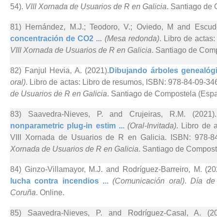
54).
VIII Xornada de Usuarios de R en Galicia
. Santiago de
81) Hernández, M.J.; Teodoro, V.; Oviedo, M and Escude
concentración de CO2 ...
(Mesa redonda)
. Libro de actas
VIII Xornada de Usuarios de R en Galicia
. Santiago de Com
82) Fanjul Hevia, A. (2021).
Dibujando árboles genealóg
oral)
. Libro de actas: Libro de resumos, ISBN: 978-84-09-34
de Usuarios de R en Galicia
. Santiago de Compostela (Espa
83) Saavedra-Nieves, P. and Crujeiras, R.M. (2021).
nonparametric plug-in estim ...
(Oral-Invitada)
. Libro de
VIII Xornada de Usuarios de R en Galicia. ISBN: 978-84
Xornada de Usuarios de R en Galicia
. Santiago de Compost
84) Ginzo-Villamayor, M.J. and Rodríguez-Barreiro, M. (20
lucha contra incendios ...
(Comunicación oral)
.
Día de
Coruña
. Online.
85) Saavedra-Nieves, P. and Rodríguez-Casal, A. (20