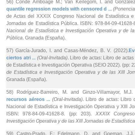
56) Conde Amboage M.; Van Keilegom, I. and González-
quantile regression models with censored d ...
(Ponencia 
de Actas del XXXIX Congreso Nacional de Estadística e I
Jornadas de Estadística Pública. ISBN: 978-84-09-41628-8
Nacional de Estadística e Investigación Operativa y de la
Pública
. Granada (España).
57) García-Jurado, I. and Casas-Méndez, B. V. (2022).
Ev
ciertos atri ...
(Oral-Invitada)
. Libro de actas: Libro de act
de Estadística e Investigación Operativa (SEIO 2022). (pp: 2
de Estadística e Investigación Operativa y de las XIII Jo
Granada (España).
58) Rodríguez-Barreiro, M. and Ginzo-Villamayor, M.J. 
recursos aéreos ...
(Oral-Invitada)
. Libro de actas: Libr
Nacional de Estadística e Investigación Operativa y XIII J
ISBN: 978-84-09-41628-8. (pp: 203).
XXXIX Congreso 
Investigación Operativa y de las XIII Jornadas de Estadístic
59) Castro-Prado, F.; Edelmann, D. and Goeman, J.J. 