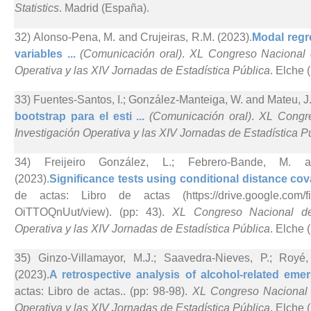
Statistics
. Madrid (España).
32) Alonso-Pena, M. and Crujeiras, R.M. (2023).
Modal regre
variables ...
(Comunicación oral)
.
XL Congreso Nacional d
Operativa y las XIV Jornadas de Estadística Pública
. Elche 
33) Fuentes-Santos, I.; González-Manteiga, W. and Mateu, J.
bootstrap para el esti ...
(Comunicación oral)
.
XL Congre
Investigación Operativa y las XIV Jornadas de Estadística P
34) Freijeiro González, L.; Febrero-Bande, M. a
(2023).
Significance tests using conditional distance cova
de actas: Libro de actas (https://drive.google.com/fi
OiTTOQnUut/view). (pp: 43).
XL Congreso Nacional de 
Operativa y las XIV Jornadas de Estadística Pública
. Elche 
35) Ginzo-Villamayor, M.J.; Saavedra-Nieves, P.; Roy
(2023).
A retrospective analysis of alcohol-related emer
actas: Libro de actas.. (pp: 98-98).
XL Congreso Nacional d
Operativa y las XIV Jornadas de Estadística Pública
. Elche 