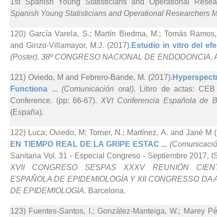
1st Spanish Young Statisticians and Operational Resea
Spanish Young Statisticians and Operational Researchers 
120) García Varela, S.; Martín Biedma, M.; Tomás Ramos,
and Ginzo-Villamayor, M.J. (2017).
Estudio in vitro del efe
(Poster)
.
38º CONGRESO NACIONAL DE ENDODONCIA
.
121) Oviedo, M and Febrero-Bande, M. (2017).
Hyperspectr
Functiona ...
(Comunicación oral)
. Libro de actas: CEB
Conference. (pp: 66-67).
XVI Conferencia Española de B
(España).
122) Luca; Oviedo, M; Torner, N.; Martínez, A. and Jané M 
EN TIEMPO REAL DE LA GRIPE ESTAC ...
(Comunicació
Sanitaria Vol. 31 - Especial Congreso - Septiembre 2017, I
XVII CONGRESO SESPAS XXXV REUNIÓN CIENT
ESPAÑOLA DE EPIDEMIOLOGÍA Y XII CONGRESSO D
DE EPIDEMIOLOGIA
. Barcelona.
123) Fuentes-Santos, I.; González-Manteiga, W.; Marey P