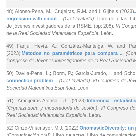
48) Alonso-Pena, M.; Crujeiras, R.M. and I. Gijbels (2023).
regression with circul ...
(Oral-Invitada)
. Libro de actas: L
de jóvenes investigadores de la RSME. (pp: 208).
VI Congr
de la Real Sociedad Matemática Española
. León.
49) Fanjul Hevia, A.; González-Manteiga, W. and Pa
(2023).
Métodos no paramétricos para compara ...
(Com
Congreso de Jóvenes Investigadores de la Real Sociedad 
50) Davila-Pena, L.; Borm, P.; García-Jurado, I. and Schou
connection problem ...
(Oral-Invitada)
.
VI Congreso de Jóve
Sociedad Matemática Española
. León.
51) Ameijeiras-Alonso, J. (2023).
Inferencia estadísti
(Organizador/a y moderador/a de sesión)
.
VI Congreso de 
Real Sociedad Matemática Española
. León.
52) Ginzo-Villamayor, M.J. (2022).
OnomasticDiversity: un p
(Comunicación oral)
. Libro de actas: Libro de comunicaci