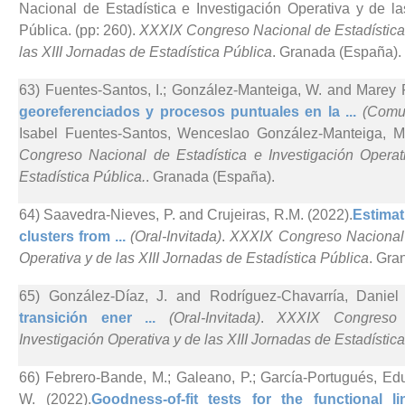
Nacional de Estadística e Investigación Operativa y de la
Pública. (pp: 260).
XXXIX Congreso Nacional de Estadística 
las XIII Jornadas de Estadística Pública
. Granada (España).
63) Fuentes-Santos, I.; González-Manteiga, W. and Marey 
georeferenciados y procesos puntuales en la ...
(Comun
Isabel Fuentes-Santos, Wenceslao González-Manteiga, 
Congreso Nacional de Estadística e Investigación Operat
Estadística Pública.
. Granada (España).
64) Saavedra-Nieves, P. and Crujeiras, R.M. (2022).
Estimat
clusters from ...
(Oral-Invitada)
.
XXXIX Congreso Nacional d
Operativa y de las XIII Jornadas de Estadística Pública
. Gra
65) González-Díaz, J. and Rodríguez-Chavarría, Daniel 
transición ener ...
(Oral-Invitada)
.
XXXIX Congreso 
Investigación Operativa y de las XIII Jornadas de Estadístic
66) Febrero-Bande, M.; Galeano, P.; García-Portugués, E
W. (2022).
Goodness-of-fit tests for the functional l