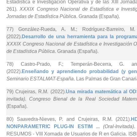
Estadística e Investigación Operativa y de las XIII Jornad
261).
XXXIX Congreso Nacional de Estadística e Investig
Jornadas de Estadística Pública
. Granada (España).
77) González-Rueda, A. M.; Rodríguez-Barreiro, M
(2022).
Desarrollo de una herramienta para la program
XXXIX Congreso Nacional de Estadística e Investigación Op
de Estadística Pública
. Granada (España).
78) Castro-Prado, F.; Temperán-Becerra, G. an
(2022).
Enseñando y aprendiendo probabilidad (y gen
Seminario ESTALMAT-España
. Las Palmas de Gran Canari
79) Crujeiras, R.M. (2022).
Una mirada matemática al ODS
invitada)
.
Congreso Bienal de la Real Sociedad Matem
(España).
80) Saavedra-Nieves, P. and Crujeiras, R.M. (2021).
H
NONPARAMETRIC PLUG-IN ESTIM ...
(Oral-Invitada)
.
RESUMOS - VIII Xornada de Usuarios de R en Galicia. ISBN