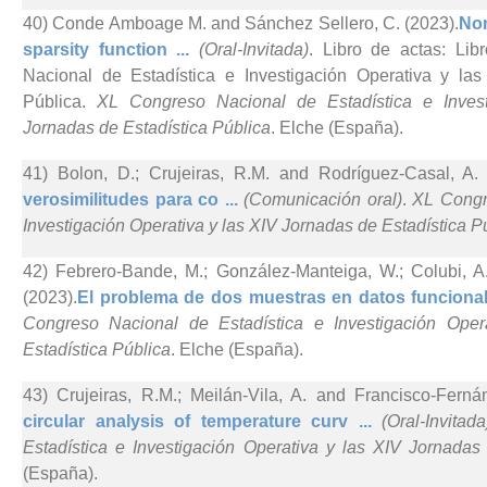
40) Conde Amboage M. and Sánchez Sellero, C. (2023).
Non
sparsity function ...
(Oral-Invitada)
. Libro de actas: Li
Nacional de Estadística e Investigación Operativa y la
Pública.
XL Congreso Nacional de Estadística e Invest
Jornadas de Estadística Pública
. Elche (España).
41) Bolon, D.; Crujeiras, R.M. and Rodríguez-Casal, A. 
verosimilitudes para co ...
(Comunicación oral)
.
XL Congr
Investigación Operativa y las XIV Jornadas de Estadística P
42) Febrero-Bande, M.; González-Manteiga, W.; Colubi, 
(2023).
El problema de dos muestras en datos funcional
Congreso Nacional de Estadística e Investigación Ope
Estadística Pública
. Elche (España).
43) Crujeiras, R.M.; Meilán-Vila, A. and Francisco-Ferná
circular analysis of temperature curv ...
(Oral-Invitada
Estadística e Investigación Operativa y las XIV Jornadas
(España).