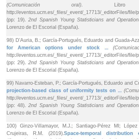
(Comunicación oral)
. Libro
http://eventos.ucm.es/_files/_event/_17713/_editorFiles/f
(pp: 19).
2nd Spanish Young Statisticians and Operatio
Lorenzo de El Escorial (España).
98) D'Auria, B.; García-Portugués, Eduardo and Guada-Azz
for American options under stock ...
(Comunicac
http://eventos.ucm.es/_files/_event/_17713/_editorFiles/f
(pp: 29).
2nd Spanish Young Statisticians and Operatio
Lorenzo de El Escorial (España).
99) Navarro-Esteban, P.; García-Portugués, Eduardo and Cu
projection-based class of uniformity tests on ...
(Comun
http://eventos.ucm.es/_files/_event/_17713/_editorFiles/f
(pp: 48).
2nd Spanish Young Statisticians and Operatio
Lorenzo de El Escorial (España).
100) Ginzo-Villamayor, M.J.; Santiago-Pérez MI; Lópe
Crujeiras, R.M. (2019).
Space-temporal distribution 