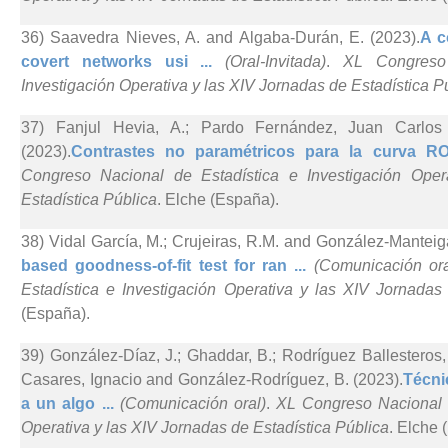
36) Saavedra Nieves, A. and Algaba-Durán, E. (2023).
A c
covert networks usi ...
(Oral-Invitada)
.
XL Congreso 
Investigación Operativa y las XIV Jornadas de Estadística P
37) Fanjul Hevia, A.; Pardo Fernández, Juan Carlos
(2023).
Contrastes no paramétricos para la curva RO
Congreso Nacional de Estadística e Investigación Ope
Estadística Pública
. Elche (España).
38) Vidal García, M.; Crujeiras, R.M. and González-Manteig
based goodness-of-fit test for ran ...
(Comunicación ora
Estadística e Investigación Operativa y las XIV Jornadas
(España).
39) González-Díaz, J.; Ghaddar, B.; Rodríguez Ballesteros,
Casares, Ignacio and González-Rodríguez, B. (2023).
Técni
a un algo ...
(Comunicación oral)
.
XL Congreso Nacional d
Operativa y las XIV Jornadas de Estadística Pública
. Elche 