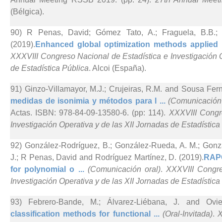
(Bélgica).
90) R Penas, David; Gómez Tato, A.; Fraguela, B.B.; 
(2019).
Enhanced global optimization methods applied 
XXXVIII Congreso Nacional de Estadística e Investigación O
de Estadística Pública
. Alcoi (España).
91) Ginzo-Villamayor, M.J.; Crujeiras, R.M. and Sousa Fer
medidas de isonimia y métodos para l ...
(Comunicación 
Actas. ISBN: 978-84-09-13580-6. (pp: 114).
XXXVIII Congr
Investigación Operativa y de las XII Jornadas de Estadística
92) González-Rodríguez, B.; González-Rueda, A. M.; Gonzál
J.; R Penas, David and Rodríguez Martínez, D. (2019).
RAPO
for polynomial o ...
(Comunicación oral)
.
XXXVIII Congre
Investigación Operativa y de las XII Jornadas de Estadística
93) Febrero-Bande, M.; Álvarez-Liébana, J. and Ovi
classification methods for functional ...
(Oral-Invitada)
.
X