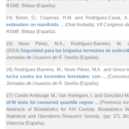
RSME
. Bilbao (España).
24) Bolon, D.; Crujeiras, R.M. and Rodríguez-Casal, A.
estimation on manifolds ...
(Oral-Invitada)
.
VII Congreso d
RSME
. Bilbao (España).
25) Novo Pérez, M.A.; Rodríguez-Barreiro, M. an
(2024).
Seguridad para las brigadas terrestres de extinci&
Jornadas de Usuarios de R
. Sevilla (España).
26) Rodríguez-Barreiro, M.; Novo Pérez, M.A. and Ginzo-Vi
lucha contra los incendios forestales: con ...
(Comunica
Jornadas de Usuarios de R
. Sevilla (España).
27) Conde Amboage M.; Van Keilegom, I. and González-Ma
of-fit tests for censored quantile regres ...
(Ponencia inv
Abstracts of Biostatistics for XXI Centuty. Biostatistic
Statistical and Operations Research Society.. (pp: 37).
Bi
Valencia (España).