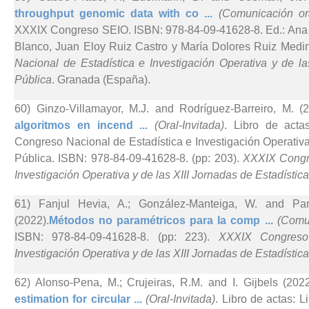
throughput genomic data with co ...
(Comunicación or
XXXIX Congreso SEIO. ISBN: 978-84-09-41628-8. Ed.: Ana M
Blanco, Juan Eloy Ruiz Castro y María Dolores Ruiz Medin
Nacional de Estadística e Investigación Operativa y de la
Pública
. Granada (España).
60) Ginzo-Villamayor, M.J. and Rodríguez-Barreiro, M. (2
algoritmos en incend ...
(Oral-Invitada)
. Libro de acta
Congreso Nacional de Estadística e Investigación Operativa
Pública. ISBN: 978-84-09-41628-8. (pp: 203).
XXXIX Congre
Investigación Operativa y de las XIII Jornadas de Estadístic
61) Fanjul Hevia, A.; González-Manteiga, W. and Pa
(2022).
Métodos no paramétricos para la comp ...
(Comun
ISBN: 978-84-09-41628-8. (pp: 223).
XXXIX Congreso 
Investigación Operativa y de las XIII Jornadas de Estadístic
62) Alonso-Pena, M.; Crujeiras, R.M. and I. Gijbels (2022
estimation for circular ...
(Oral-Invitada)
. Libro de actas: 