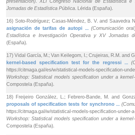
presentación)
.
XLI Congreso Nacional de Estadística e 
Jornadas de Estadística Pública
. Lérida (España).
16) Soto-Rodríguez; Casas-Méndez, B. V. and Saavedra Ni
asignación de tarifas de autopi ...
(Comunicación oral
Estadística e Investigación Operativa y XV Jornadas d
(España).
17) Vidal García, M.; Van Keilegom, I.; Crujeiras, R.M. and 
kernel-based specification test for the regressi ...
(
https://citmaga.gal/es/w/statistical-models-specification-un
Workshop: Statistical models specification under a kerne
Compostela (España).
18) Freijeiro González, L.; Febrero-Bande, M. and Gonzá
proposals of specification tests for synchrono ...
(Comu
https://citmaga.gal/w/statistical-models-specification-under
Workshop: Statistical models specification under a kerne
Compostela (España).