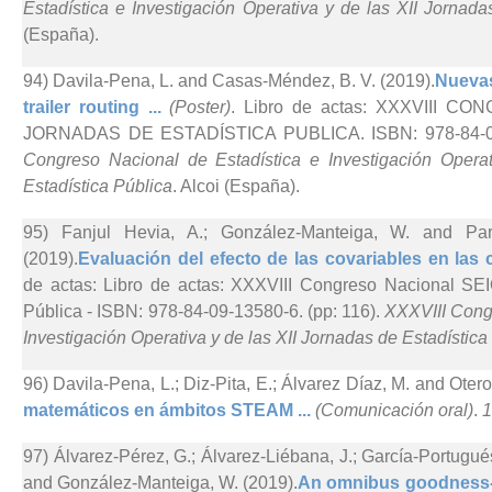
Estadística e Investigación Operativa y de las XII Jornada
(España).
94) Davila-Pena, L. and Casas-Méndez, B. V. (2019).
Nuevas
trailer routing ...
(Poster)
. Libro de actas: XXXVIII C
JORNADAS DE ESTADÍSTICA PUBLICA. ISBN: 978-84-09-
Congreso Nacional de Estadística e Investigación Opera
Estadística Pública
. Alcoi (España).
95) Fanjul Hevia, A.; González-Manteiga, W. and Pa
(2019).
Evaluación del efecto de las covariables en las c
de actas: Libro de actas: XXXVIII Congreso Nacional SEI
Pública - ISBN: 978-84-09-13580-6. (pp: 116).
XXXVIII Congr
Investigación Operativa y de las XII Jornadas de Estadística
96) Davila-Pena, L.; Diz-Pita, E.; Álvarez Díaz, M. and Otero
matemáticos en ámbitos STEAM ...
(Comunicación oral)
.
97) Álvarez-Pérez, G.; Álvarez-Liébana, J.; García-Portugu
and González-Manteiga, W. (2019).
An omnibus goodness-of-f