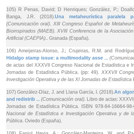
105) R Penas, David; D Henriques; González, P.; Doallo
Banga, J.R. (2018).
Una metaheurística paralela p
(Comunicación oral)
.
XIII Congreso Español de Metaheurís
Bioinspirados (MAEB). XVIII Conferencia de la Asociación
Artificial (CAEPIA).
. Granada (España).
106) Ameijeiras-Alonso, J.; Crujeiras, R.M. and Rodrígue
Hidalgo stamp issue: a multimodality asse ...
(Comunicac
de actas del XXXVII Congreso Nacional de Estadística e In
Jornadas de Estadística Pública. (pp: 49).
XXXVII Congre
Investigación Operativa y de las XI Jornadas de Estadística
107) González-Díaz, J. and Llana García, I. (2018).
An algor
and redistrib ...
(Comunicación oral)
. Libro de actas: XXXV
Jornadas de Estadística Pública. ISBN 978-84-16664-98-
Nacional de Estadística e Investigación Operativa y de l
Pública
. Oviedo (España).
108) Fanjul Hevia, A.; González-Manteiga, W. and P