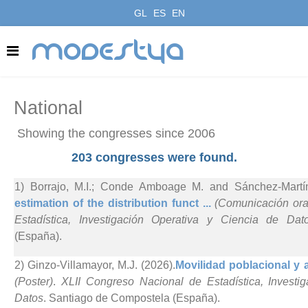
GL
ES
EN
modestya
National
Showing the congresses since 2006
203 congresses were found.
1) Borrajo, M.I.; Conde Amboage M. and Sánchez-Martí
estimation of the distribution funct ...
(Comunicación ora
Estadística, Investigación Operativa y Ciencia de Dat
(España).
2) Ginzo-Villamayor, M.J. (2026).
Movilidad poblacional y a
(Poster)
.
XLII Congreso Nacional de Estadística, Investi
Datos
. Santiago de Compostela (España).