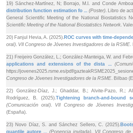
19) Sánchez-Martínez, N; Borrajo, M.I. and Conde Amboa
distribution function estimation fo ...
(Poster)
. Libro de ac
General Scientific Meeting of the National Biostatistics N
Scientific Meeting of the National Biostatistics Network
. Val
20) Fanjul Hevia, A. (2025).
ROC curves with time-dependen
oral)
.
VII Congreso de Jóvenes Investigadores de la RSME
.
21) Freijeiro González, L.; González-Manteiga, W. and Febr
applications and extensions of the dista ...
(Comuni
https://jovenes2025.rsme.es/pdf/gazteakRSME2025_ses
Congreso de Jóvenes Investigadores de la RSME
. Bilbao (
22) González-Díaz, J.; Ghaddar, B.; Alvite-Pazo, R.; A
Rodríguez, B. (2025).
Tightening branch-and-bound s
(Comunicación oral)
.
VII Congreso de Jóvenes Invest
(España).
23) Novo Díaz, S. and Sánchez Sellero, C. (2025).
Boots
quantile autore ...
(Ponencia invitada)
.
VII Congreso de 