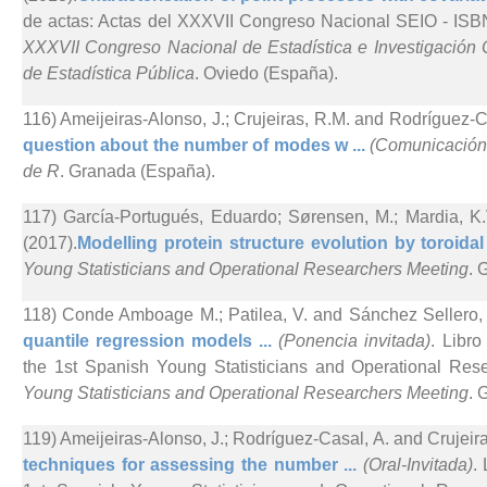
de actas: Actas del XXXVII Congreso Nacional SEIO - ISBN
XXXVII Congreso Nacional de Estadística e Investigación 
de Estadística Pública
. Oviedo (España).
116) Ameijeiras-Alonso, J.; Crujeiras, R.M. and Rodríguez-C
question about the number of modes w ...
(Comunicación 
de R
. Granada (España).
117) García-Portugués, Eduardo; Sørensen, M.; Mardia, K.
(2017).
Modelling protein structure evolution by toroidal 
Young Statisticians and Operational Researchers Meeting
. 
118) Conde Amboage M.; Patilea, V. and Sánchez Sellero, 
quantile regression models ...
(Ponencia invitada)
. Libro
the 1st Spanish Young Statisticians and Operational Res
Young Statisticians and Operational Researchers Meeting
. 
119) Ameijeiras-Alonso, J.; Rodríguez-Casal, A. and Crujeira
techniques for assessing the number ...
(Oral-Invitada)
.