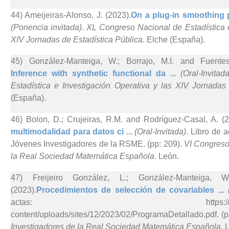
44) Ameijeiras-Alonso, J. (2023).
On a plug-in smoothing pa
(Ponencia invitada)
.
XL Congreso Nacional de Estadística e
XIV Jornadas de Estadística Pública
. Elche (España).
45) González-Manteiga, W.; Borrajo, M.I. and Fuentes-
Inference with synthetic functional da ...
(Oral-Invitada
Estadística e Investigación Operativa y las XIV Jornadas
(España).
46) Bolon, D.; Crujeiras, R.M. and Rodríguez-Casal, A. (2
multimodalidad para datos ci ...
(Oral-Invitada)
. Libro de 
Jóvenes Investigadores de la RSME. (pp: 209).
VI Congreso
la Real Sociedad Matemática Española
. León.
47) Freijeiro González, L.; González-Manteiga, 
(2023).
Procedimientos de selección de covariables ...
actas: https://rsmejovenes23
content/uploads/sites/12/2023/02/ProgramaDetallado.pdf. (p
Investigadores de la Real Sociedad Matemática Española
. 