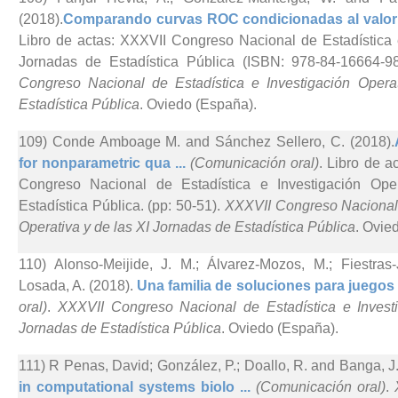
(2018).
Comparando curvas ROC condicionadas al valor 
Libro de actas: XXXVII Congreso Nacional de Estadística 
Jornadas de Estadística Pública (ISBN: 978-84-16664-98
Congreso Nacional de Estadística e Investigación Opera
Estadística Pública
. Oviedo (España).
109) Conde Amboage M. and Sánchez Sellero, C. (2018).
for nonparametric qua ...
(Comunicación oral)
. Libro de a
Congreso Nacional de Estadística e Investigación Ope
Estadística Pública. (pp: 50-51).
XXXVII Congreso Nacional 
Operativa y de las XI Jornadas de Estadística Pública
. Ovie
110) Alonso-Meijide, J. M.; Álvarez-Mozos, M.; Fiestra
Losada, A. (2018).
Una familia de soluciones para juegos 
oral)
.
XXXVII Congreso Nacional de Estadística e Investi
Jornadas de Estadística Pública
. Oviedo (España).
111) R Penas, David; González, P.; Doallo, R. and Banga, J.
in computational systems biolo ...
(Comunicación oral)
.