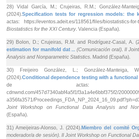
28) Vidal García, M.; Crujeiras, R.M.; González-Mante
(2024).
Specification tests for regression models: the k
actas: https://eventos.adeit.es/118561/files/biostatistics-for
Biostatistics for the XXI Century
. Valencia (España).
29) Bolon, D.; Crujeiras, R.M. and Rodríguez-Casal, A. (
estimation for manifold dat ...
(Comunicación oral)
.
II Joi
Analysis and Nonparametric Statistics
. Madrid (España).
30) Freijeiro González, L.; González-Manteiga, 
(2024).
Conditional dependence testing with a functional a
de actas: https://d3f46
cdnwnd.com/457d7340abf4a5f1f3a1a4e6bbf375f2/2000000
a356fa3571/Proceedings_FDA_NP_2024_16_09.pdf?ph=d3f
Joint Workshop on Functional Data Analysis and Nonpa
(España).
31) Ameijeiras-Alonso, J. (2024).
Miembro del comité Org
moderador/a de sesión)
.
II Joint Workshop on Functional D