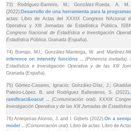
73) Rodríguez-Barreiro, M.; González-Rueda, A. M
(2022).
Desarrollo de una herramienta para la programac
actas: Libro de Actas del XXXIX Congreso NAcional de
Operativa y XIII Jornadas de Estadística Pública. IS
Congreso Nacional de Estadística e Investigación Operat
Estadística Pública
. Granada (España).
74) Borrajo, M.I.; González-Manteiga, W. and Martínez-Mi
inference on intensity funcións ...
(Ponencia invitada)
.
Estadística e Investigación Operativa y de las XIII Jor
Granada (España).
75) Gómez-Casares, Ignacio; González-Díaz, J.; Ghaddar
Pateiro-López, B. and Rodríguez Ballesteros, S. (2022).
ramificaci&oacut ...
(Comunicación oral)
.
XXXIX Congres
Investigación Operativa y de las XIII Jornadas de Estadístic
76) Ameijeiras-Alonso, J. and I. Gijbels (2022).
On a semipa
model ...
(Comunicación oral)
. Libro de actas: Libro de Ac