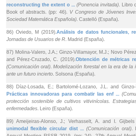
reconstructing the extent o ...
(Ponencia invitada)
. Libro
Book of abstracts. (pp: 46).
V Congreso de Jóvenes Inve
Sociedad Matemática Española)
. Castelló (España).
86) Oviedo, M (2019).
Análisis de datos funcionales, reg
Jornadas de Usuarios de R
. Madrid (España).
87) Molina-Valero, J.A.; Ginzo-Villamayor, M.J.; Novo Pére
and Pérez-Cruzado, C. (2019).
Obtención de métricas re
(Comunicación oral)
.
Modelización forestal en la era de la 
ante un futuro incierto
. Solsona (España).
88) Díaz-Losada, E.; Bartolomé-Lozano, J.L. and Ginzo-V
Prácticas innovadoras para combatir las enf ...
(Comun
protección sostenible de cultivos vitivinícolas. Estrateg
enfermedades
. Leiro (España).
89) Ameijeiras-Alonso, J.; Verhasselt, A. and I. Gijbels
unimodal flexible circular dist ...
(Comunicación oral)
. 
Annual Meeting RSSB 2019. (pp: 24).
27th Annual Meet