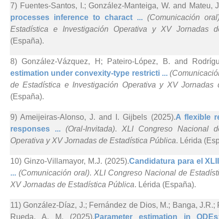
7) Fuentes-Santos, I.; González-Manteiga, W. and Mateu, J
processes inference to charact ...
(Comunicación oral
Estadística e Investigación Operativa y XV Jornadas d
(España).
8) González-Vázquez, H; Pateiro-López, B. and Rodrígu
estimation under convexity-type restricti ...
(Comunicación
de Estadística e Investigación Operativa y XV Jornadas 
(España).
9) Ameijeiras-Alonso, J. and I. Gijbels (2025).
A flexible 
responses ...
(Oral-Invitada)
.
XLI Congreso Nacional de
Operativa y XV Jornadas de Estadística Pública
. Lérida (Es
10) Ginzo-Villamayor, M.J. (2025).
Candidatura para el XL
...
(Comunicación oral)
.
XLI Congreso Nacional de Estadísti
XV Jornadas de Estadística Pública
. Lérida (España).
11) González-Díaz, J.; Fernández de Dios, M.; Banga, J.R.
Rueda, A. M. (2025).
Parameter estimation in ODEs: