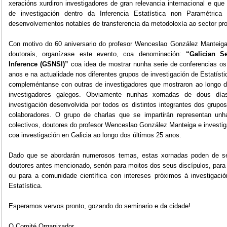
xeracións xurdiron investigadores de gran relevancia internacional e q
de investigación dentro da Inferencia Estatística non Paramétric
desenvolvementos notables de transferencia da metodoloxía ao sector pro
Con motivo do 60 aniversario do profesor Wenceslao González Manteiga,
doutorais, organízase este evento, coa denominación:
“Galician Se
Inference (GSNSI)”
coa idea de mostrar nunha serie de conferencias o
anos e na actualidade nos diferentes grupos de investigación de Estatísti
compleméntanse con outras de investigadores que mostraron ao longo do
investigadores galegos. Obviamente nunhas xornadas de dous día
investigación desenvolvida por todos os distintos integrantes dos grupo
colaboradores. O grupo de charlas que se impartirán representan unha
colectivos, doutores do profesor Wenceslao González Manteiga e investig
coa investigación en Galicia ao longo dos últimos 25 anos.
Dado que se abordarán numerosos temas, estas xornadas poden de ser
doutores antes mencionado, senón para moitos dos seus discípulos, para
ou para a comunidade científica con intereses próximos á investigaci
Estatística.
Esperamos vervos pronto, gozando do seminario e da cidade!
O Comité Organizador