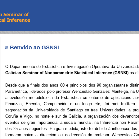
Benvido ao GSNSI
O Departamento de Estatística e Investigación Operativa da Universida
Galician Seminar of Nonparametric Statistical Inference (GSNSI)
os d
Desde que a finais dos anos 80 e principios dos 90 organizáranse distin
Paramétrica, liderados polo profesor Wenceslao González Manteiga, na 
a evolución metodolóxica da Estatística co entorno de aplicacións ao
Finanzas, Enerxía, Computación e un longo etc, foi moi frutífera.
segregación da Universidade de Santiago en tres Universidades, a pro
Coruña e Vigo, no norte e sur de Galicia, a organización dos devandito
eventos de gran importancia, a escala mundial, na Inferencia non Param
dos 25 anos seguintes. En gran medida, isto foi debido á influencia dos
formaron baixo a dirección ou codirección do profesor Wenceslao G